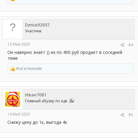
Р
е
а
к
ц
Denia92937
и
и
Участник
:
13 Май 2020
#4
Он наверно знает )) их по 400 руб продает в соседней
теме
Krul
и
homokir
Р
е
а
к
ц
Иван7081
и
и
Главный абузер по еде
:
14 Май 2020
#5
Снижу цену до 1к, выгода 4к