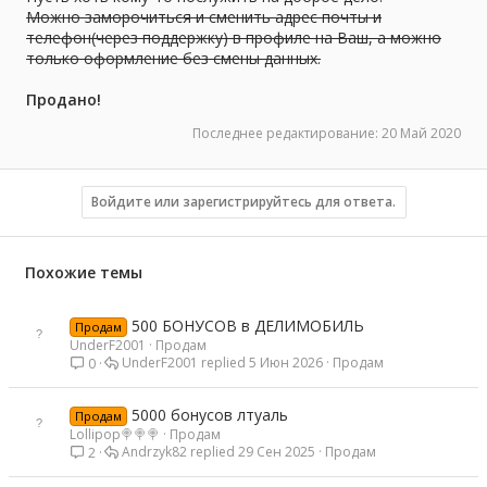
Можно заморочиться и сменить адрес почты и
телефон(через поддержку) в профиле на Ваш, а можно
только оформление без смены данных.
Продано!
Последнее редактирование:
20 Май 2020
Войдите или зарегистрируйтесь для ответа.
Похожие темы
500 БОНУСОВ в ДЕЛИМОБИЛЬ
Продам
UnderF2001
Продам
UnderF2001
5 Июн 2026
Продам
0
5000 бонусов лтуаль
Продам
Lollipop🍭🍭🍭
Продам
Andrzyk82
29 Сен 2025
Продам
2