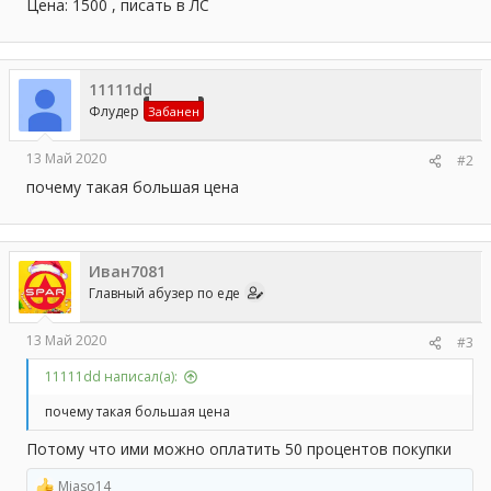
а
Цена: 1500 , писать в ЛС
11111dd
Флудер
Забанен
13 Май 2020
#2
почему такая большая цена
Иван7081
Главный абузер по еде
13 Май 2020
#3
11111dd написал(а):
почему такая большая цена
Потому что ими можно оплатить 50 процентов покупки
Miaso14