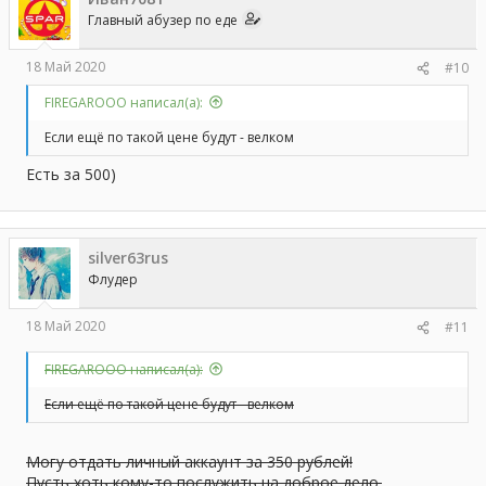
Главный абузер по еде
18 Май 2020
#10
FIREGAROOO написал(а):
Если ещё по такой цене будут - велком
Есть за 500)
silver63rus
Флудер
18 Май 2020
#11
FIREGAROOO написал(а):
Если ещё по такой цене будут - велком
Могу отдать личный аккаунт за 350 рублей!
Пусть хоть кому-то послужить на доброе дело.