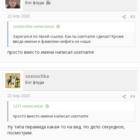
и
Бог флуда
:
22 Апр 2020
#3
sosisochka написал(а):
Зарегался по твоей ссылке. Как ты username сделал? Кроме
ввода имени и фамилии нифига не наше.
просто вместо имени написал username
sosisochka
Бог флуда
22 Апр 2020
#4
1231 написал(а):
просто вместо имени написал username
Ну типа пирамида какая-то на вид. Но дело секундное,
посмотрим.