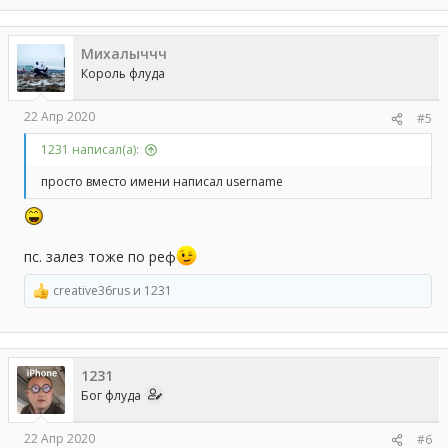
Михалыччч
Король флуда
22 Апр 2020
#5
1231 написал(а):
просто вместо имени написал username
пс. залез тоже по реф
creative36rus
и
1231
Р
е
а
к
ц
1231
и
и
Бог флуда
:
22 Апр 2020
#6