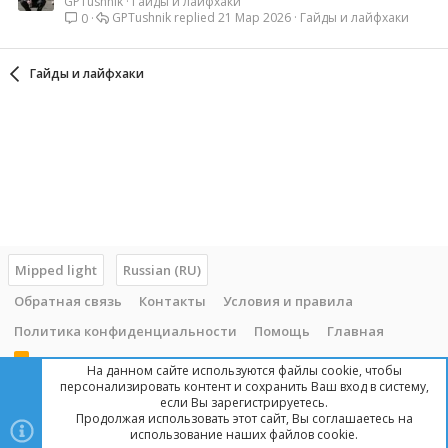
GPTushnik
Гайды и лайфхаки
GPTushnik
21 Мар 2026
Гайды и лайфхаки
0
Гайды и лайфхаки
Mipped light
Russian (RU)
Обратная связь
Контакты
Условия и правила
Политика конфиденциальности
Помощь
Главная
R
На данном сайте используются файлы cookie, чтобы
S
персонализировать контент и сохранить Ваш вход в систему,
S
если Вы зарегистрируетесь.
Продолжая использовать этот сайт, Вы соглашаетесь на
Copyright © 2014 - 2025, mipped.com. Все права защищены. При
использование наших файлов cookie.
копировании материала с сайта, обратная ссылка обязательна!