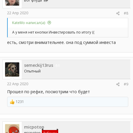
Бог флуда
22 Апр 2020
#8
KateMo написал(а):
А у меня нет кнопки Инвестировать по итогу ((
есть, смотри внимательнее. она под суммой инвеста
semeckij13rus
1
Опытный
22 Апр 2020
#9
Прошел по рефке, посмотрим что будет
1231
Р
е
а
к
ц
micpotop
и
и
micpotop
Забанен