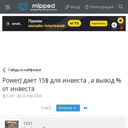
Вход
Регистрация
Гайды и лайфхаки
PowerJ дает 15$ для инвеста , а вывод %
от инвеста
А
Д
1231
22 Апр 2020
в
а
т
т
Last
1 из 2
Вперёд
о
а
р
н
т
а
е
ч
1231
м
а