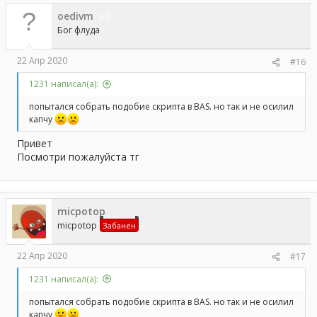
oedivm
1
Бог флуда
22 Апр 2020
#16
1231 написал(а):
попытался собрать подобие скрипта в BAS. но так и не осилил
капчу
Привет
Посмотри пожалуйста тг
micpotop
micpotop
Забанен
22 Апр 2020
#17
1231 написал(а):
попытался собрать подобие скрипта в BAS. но так и не осилил
капчу