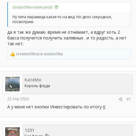
sosisochka написал(а):
Ну типа пирамида какая-то на вид. Но дело секундное,
посмотрим.
да я так же думаю. время не отнимает, а вдруг хоть 2
бакса получится получить халявных . и то радость. а нет
так нет.
creative36rus
и
sosisochka
Р
е
а
к
ц
KateMo
и
и
Король флуда
:
22 Апр 2020
#7
А у меня нет кнопки Инвестировать по итогу ((
1231