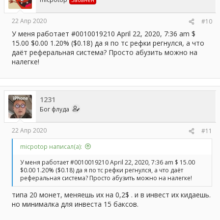
:
22 Апр 2020
#10
У меня работает #0010019210 April 22, 2020, 7:36 am $
15.00 $0.00 1.20% ($0.18) да я по тс рефки регнулся, а что
даёт реферальная система? Просто абузить можно на
налегке!
1231
Бог флуда
22 Апр 2020
#11
micpotop написал(а):
У меня работает #0010019210 April 22, 2020, 7:36 am $ 15.00
$0.00 1.20% ($0.18) да я по тс рефки регнулся, а что даёт
реферальная система? Просто абузить можно на налегке!
типа 20 монет, меняешь их на 0,2$ . и в инвест их кидаешь.
но минималка для инвеста 15 баксов.