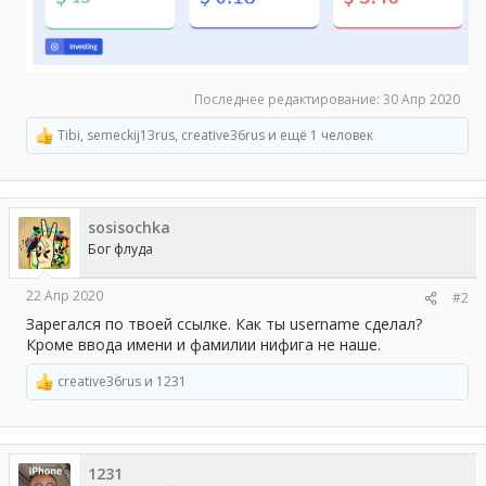
Последнее редактирование:
30 Апр 2020
Tibi
,
semeckij13rus
,
creative36rus
и ещё 1 человек
Р
е
а
к
ц
sosisochka
и
и
Бог флуда
:
22 Апр 2020
#2
Зарегался по твоей ссылке. Как ты username сделал?
Кроме ввода имени и фамилии нифига не наше.
creative36rus
и
1231
Р
е
а
к
ц
1231
и