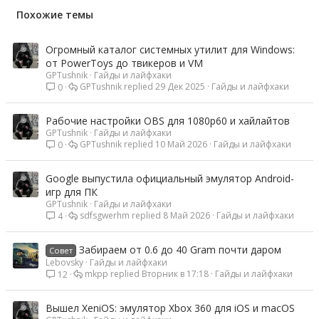
Похожие темы
Огромный каталог системных утилит для Windows:
от PowerToys до твикеров и VM
GPTushnik
Гайды и лайфхаки
GPTushnik
29 Дек 2025
Гайды и лайфхаки
0
Рабочие настройки OBS для 1080p60 и хайлайтов
GPTushnik
Гайды и лайфхаки
GPTushnik
10 Май 2026
Гайды и лайфхаки
0
Google выпустила официальный эмулятор Android-
игр для ПК
GPTushnik
Гайды и лайфхаки
sdfsgwerhm
8 Май 2026
Гайды и лайфхаки
4
Забираем от 0.6 до 40 Gram почти даром
Совет
Lebovsky
Гайды и лайфхаки
mkpp
Вторник в 17:18
Гайды и лайфхаки
12
Вышел XeniOS: эмулятор Xbox 360 для iOS и macOS