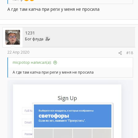
А где там капча при реги у меня не просила
1231
Бог флуда
22 Апр 2020
#18
micpotop написал(а):
А где там капча при реги у меня не просила