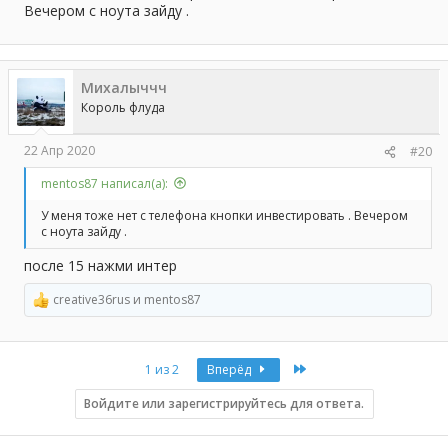
Вечером с ноута зайду .
Михалыччч
Король флуда
22 Апр 2020
#20
mentos87 написал(а):
У меня тоже нет с телефона кнопки инвестировать . Вечером
с ноута зайду .
после 15 нажми интер
creative36rus
и
mentos87
Р
е
а
к
Last
1 из 2
Вперёд
ц
и
и
Войдите или зарегистрируйтесь для ответа.
: