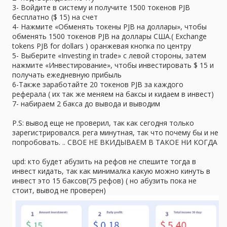
3- Войдите в систему и получите 1500 токенов PJB
бесплатно ($ 15) на счет
4- Нажмите «Обменять токены PJB на доллары», чтобы
обменять 1500 токенов PJB на доллары США.( Exchange
tokens PJB for dollars ) оранжевая кнопка по центру
5- Выберите «Investing in trade» с левой стороны, затем
нажмите «Инвестирование», чтобы инвестировать $ 15 и
получать ежедневную прибыль
6-Также заработайте 20 токенов PJB за каждого
реферала ( их так же меняем на баксы и кидаем в инвест)
7- набираем 2 бакса до вывода и выводим
P.S: вывод еще не проверил, так как сегодня только
зарегистрировался. рега минутная, так что почему бы и не
попробовать. .. СВОЕ НЕ ВКИДЫВАЕМ В ТАКОЕ НИ КОГДА
upd: кто будет абузить на рефов не спешите тогда в
инвест кидать, так как минималка какую можно кинуть в
инвест это 15 баксов(75 рефов) ( но абузить пока не
стоит, вывод не проверен)