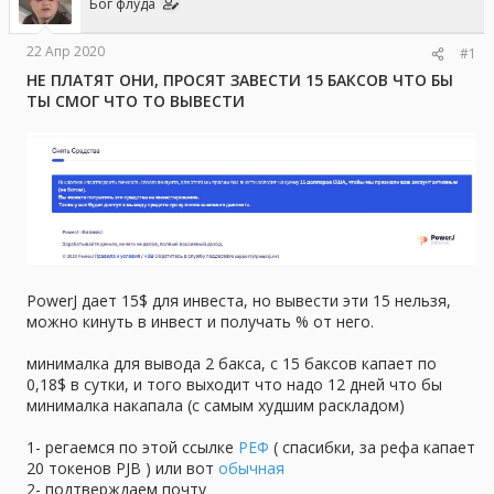
Бог флуда
ы
л
а
22 Апр 2020
#1
НЕ ПЛАТЯТ ОНИ, ПРОСЯТ ЗАВЕСТИ 15 БАКСОВ ЧТО БЫ
ТЫ СМОГ ЧТО ТО ВЫВЕСТИ
PowerJ дает 15$ для инвеста, но вывести эти 15 нельзя,
можно кинуть в инвест и получать % от него.
минималка для вывода 2 бакса, с 15 баксов капает по
0,18$ в сутки, и того выходит что надо 12 дней что бы
минималка накапала (с самым худшим раскладом)
1- регаемся по этой ссылке
РЕФ
( спасибки, за рефа капает
20 токенов PJB ) или вот
обычная
2- подтверждаем почту