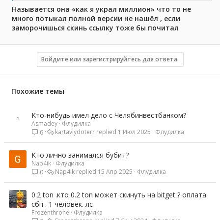
Называется она «как я украл миллион» что то не
много потыкал полной версии не нашёл , если
заморочишься скинь ссылку тоже бы почитал
Войдите или зарегистрируйтесь для ответа.
Похожие темы
Кто-нибудь имел дело с Челябинвестбанком?
Asmadey
Флудилка
kartaviydoterr
1 Июл 2025
Флудилка
6
Кто лично занимался бубит?
Nap4ik
Флудилка
Nap4ik
15 Апр 2025
Флудилка
0
0.2 ton .кто 0.2 ton может скинуть на bitget ? оплата
сбп . 1 человек. лс
Frozenthrone
Флудилка