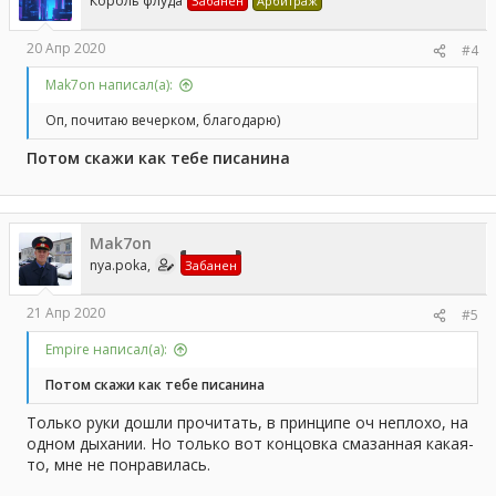
Король флуда
Забанен
Арбитраж
20 Апр 2020
#4
Mak7on написал(а):
Оп, почитаю вечерком, благодарю)
Потом скажи как тебе писанина
Mak7on
nya.poka,
Забанен
21 Апр 2020
#5
Empire написал(а):
Потом скажи как тебе писанина
Только руки дошли прочитать, в принципе оч неплохо, на
одном дыхании. Но только вот концовка смазанная какая-
то, мне не понравилась.