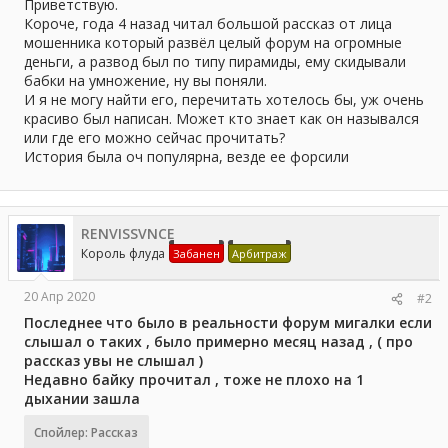
а
Приветствую.
Короче, года 4 назад читал большой рассказ от лица
мошенника который развёл целый форум на огромные
деньги, а развод был по типу пирамиды, ему скидывали
бабки на умножение, ну вы поняли.
И я не могу найти его, перечитать хотелось бы, уж очень
красиво был написан. Может кто знает как он назывался
или где его можно сейчас прочитать?
История была оч популярна, везде ее форсили
RENVISSVNCE
Король флуда
Забанен
Арбитраж
20 Апр 2020
#2
Последнее что было в реальности форум мигалки если
слышал о таких , было примерно месяц назад , ( про
рассказ увы не слышал )
Недавно байку прочитал , тоже не плохо на 1
дыхании зашла
Спойлер:
Рассказ