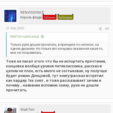
RENVISSVNCE
Король флуда
Забанен
Арбитраж
21 Апр 2020
#6
Mak7on написал(а):
Только руки дошли прочитать, в принципе оч неплохо, на
одном дыхании. Но только вот концовка смазанная какая-то,
мне не понравилась.
Тоже не писал этого что бы не испортить прочтения,
концовка вообще уровня пятиклассника, рассказ в
целом не плох, есть много не состыковак, ну получше
будет роман Донцовой, тут книгу/рассказ встретил
как кардер 1кк снял , и тоже рассказывает зачем и
почему , название вспомню скину, руки не дошли
прочитать.
Mak7on