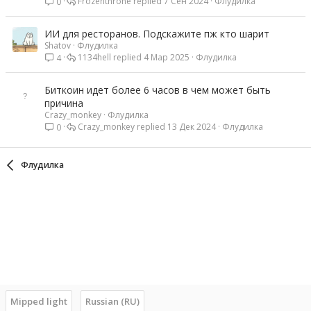
Frozenthrone
7 Сен 2024
Флудилка
0
ИИ для ресторанов. Подскажите пж кто шарит
Shatov
Флудилка
1134hell
4 Мар 2025
Флудилка
4
Биткоин идет более 6 часов в чем может быть
причина
Crazy_monkey
Флудилка
Crazy_monkey
13 Дек 2024
Флудилка
0
Флудилка
Mipped light
Russian (RU)