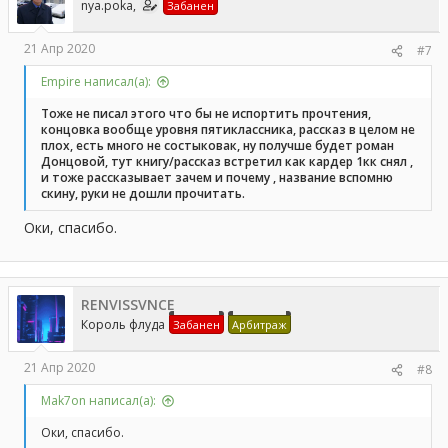
nya.poka,
Забанен
21 Апр 2020
#7
Empire написал(а):
Тоже не писал этого что бы не испортить прочтения,
концовка вообще уровня пятиклассника, рассказ в целом не
плох, есть много не состыковак, ну получше будет роман
Донцовой, тут книгу/рассказ встретил как кардер 1кк снял ,
и тоже рассказывает зачем и почему , название вспомню
скину, руки не дошли прочитать.
Оки, спасибо.
RENVISSVNCE
Король флуда
Забанен
Арбитраж
21 Апр 2020
#8
Mak7on написал(а):
Оки, спасибо.