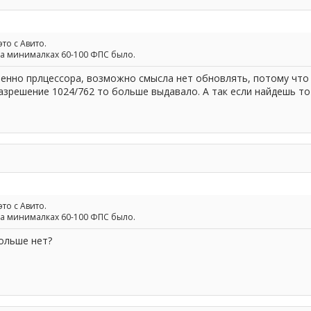
то с Авито.
о на минималках 60-100 ФПС было.
енно прлцессора, возможно смысла нет обновлять, потому что у
азрешение 1024/762 то больше выдавало. А так если найдешь то 
то с Авито.
о на минималках 60-100 ФПС было.
больше нет?