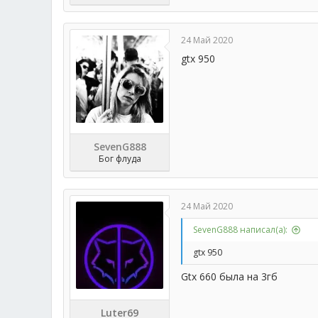
24 Май 2020
gtx 950
SevenG888
Бог флуда
24 Май 2020
SevenG888 написал(а):
gtx 950
Gtx 660 была на 3гб
Luter69