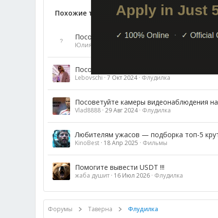
Похожие темы
Посоветуйте официальный сайт, где ска
Юлия555
14 Мар 2026
Флудилка
Посоветуйте обменники
Lebovschi
7 Окт 2024
Флудилка
Посоветуйте камеры видеонаблюдения на
Vlad8888
29 Авг 2024
Флудилка
Любителям ужасов — подборка топ-5 кру
KinoBest
18 Апр 2025
Фильмы
Помогите вывести USDT !!!
жаба душит
16 Июл 2026
Флудилка
Форумы
Таверна
Флудилка