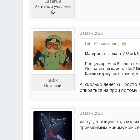
Luter69
Активный участник
24 Май 2020
Luter69 написал(а):
Материнская плата- ASRock N
Процессор- Amd Phenom ii x4 
Оперативная память- ddr2 Ki
Какую видюху посоветуете, чт
5ukk
А, сколько денег ?) Просто
Опытный
опираться на проц потому 
24 Май 2020
да тут, в общем-то, скольк
приемлимым минимумом сей