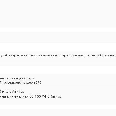
да, у тебя характеристики минимальны, оперы тоже мало, но если брать на 
енег есть такую и бери
ас считается радеон 570
 это с Авито.
го на минималках 60-100 ФПС было.