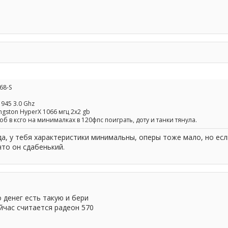
68-S
945 3.0 Ghz
ngston HyperX 1066 мгц 2x2 gb
об в ксго на минималках в 120фпс поиграть, доту и танки тянула.
 да, у тебя характеристики минимальны, оперы тоже мало, но ес
что он сдабенький.
о денег есть такую и бери
час считается радеон 570