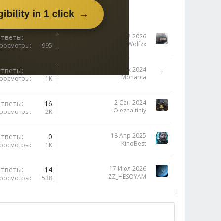
24 Май 2026
тветы
3
icyWolfzx
росмотры
995
1 Дек 2024
тветы
4
Monarca
росмотры
1K
2 Сен 2024
тветы
16
Olezha tihiy
росмотры
2K
18 Апр 2025
тветы
0
KinoBest
росмотры
1K
17 Июл 2026
тветы
14
ZZ_HESOYAM
росмотры
538