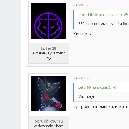
24 Май 2020
poruchik161ru написал(а):
660 я так понимаю у тебя бо
Увы нету(
Luter69
Активный участник
24 Май 2020
Luter69 написал(а):
Увы нету(
тут рофланпоминки, искать 
poruchik161ru
Widowmaker here