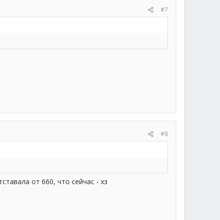
#7
#8
тавала от 660, что сейчас - хз