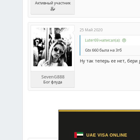
Активный участник
25 Май 2020
Luter69 написал(а):
Gtx 660 была на 3гб
Ну так теперь ее нет, бери 
SevenG888
Бог флуда