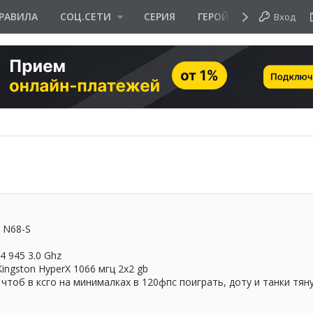
РАВИЛА
СОЦ.СЕТИ
СЕРИЯ
ГЕРОЙ ДНЯ
Вход
 N68-S
4 945 3.0 Ghz
ingston HyperX 1066 мгц 2x2 gb
чтоб в ксго на минималках в 120фпс поиграть, доту и танки тяну