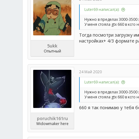
Luter69 написал(а):
Нужно в пределах 3000-3500 э
У меня стояла gtx 660 в ксг
Тогда посмотри загрузку им
настройках+ 4/3 формате р
5ukk
Опытный
24 Май 2020
Luter69 написал(а):
Нужно в пределах 3000-3500 э
У меня стояла gtx 660 в ксг
660 я так понимаю у тебя 
poruchik161ru
Widowmaker here