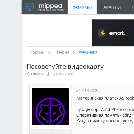
ГАРАНТЫ
П
ФОРУМЫ
Форумы
Таверна
Флудилка
Посоветуйте видеокарту
А
Д
Luter69
24 Май 2020
в
а
т
т
о
а
24 Май 2020
р
н
т
а
Материнская плата- ASRock
е
ч
м
а
Процессор- Amd Phenom ii x
ы
л
Оперативная память- ddr2 K
а
Какую видюху посоветуете, 