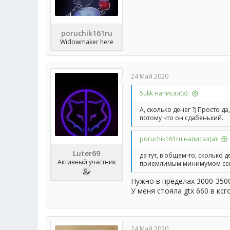
poruchik161ru
Widowmaker here
24 Май 2020
5ukk написал(а):
А, сколько денег ?) Просто 
потому что он сдабенький.
poruchik161ru написал(а):
Luter69
да тут, в общем-то, сколько д
Активный участник
приемлимым минимумом сейч
Нужно в пределах 3000-3500
У меня стояла gtx 660 в кс
24 Май 2020