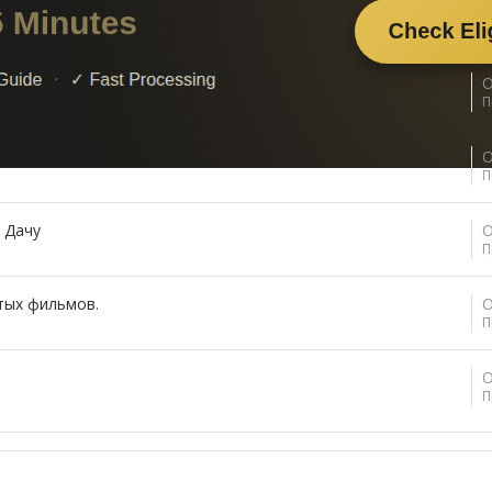
чать ГИМП
О
П
О
П
 Дачу
О
П
тых фильмов.
О
П
О
П