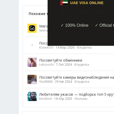
Похожие темы
Магазины промиков, какие знаете?
Selmarket
20 Янв 2026
Флудилка
Посоветуйте официальный сайт, где ска
Юлия555
14 Мар 2026
Флудилка
Посоветуйте обменники
Lebovschi
7 Окт 2024
Флудилка
Посоветуйте камеры видеонаблюдения на
Vlad8888
29 Авг 2024
Флудилка
Любителям ужасов — подборка топ-5 кру
KinoBest
18 Апр 2025
Фильмы