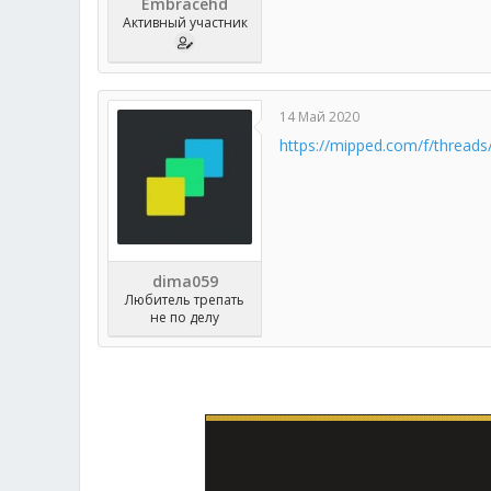
Embracehd
Активный участник
14 Май 2020
https://mipped.com/f/threads
dima059
Любитель трепать
не по делу