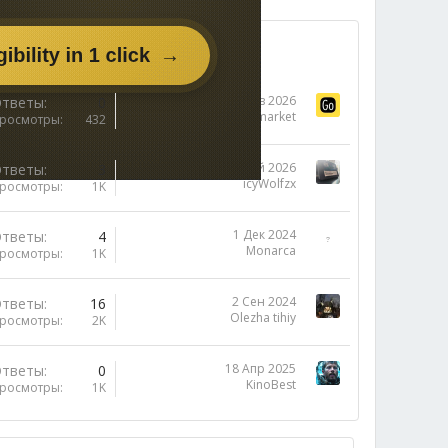
20 Янв 2026
тветы
0
Selmarket
росмотры
432
24 Май 2026
тветы
3
icyWolfzx
росмотры
1K
1 Дек 2024
тветы
4
Monarca
росмотры
1K
2 Сен 2024
тветы
16
Olezha tihiy
росмотры
2K
18 Апр 2025
тветы
0
KinoBest
росмотры
1K