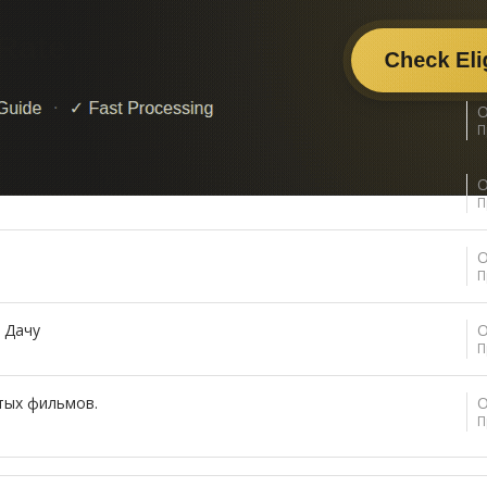
О
П
чать ГИМП
О
П
О
П
 Дачу
О
П
тых фильмов.
О
П