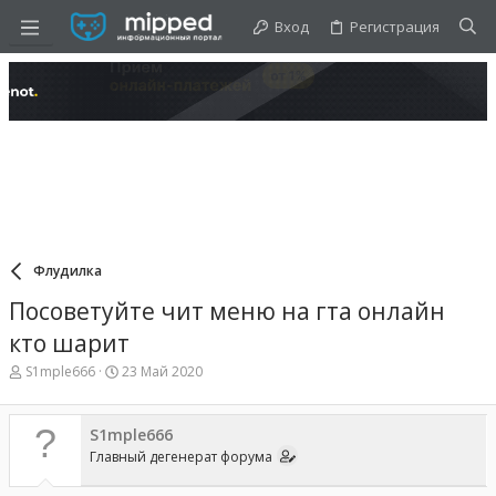
Вход
Регистрация
Флудилка
Посоветуйте чит меню на гта онлайн
кто шарит
А
Д
S1mple666
23 Май 2020
в
а
т
т
о
а
S1mple666
р
н
Главный дегенерат форума
т
а
е
ч
м
а