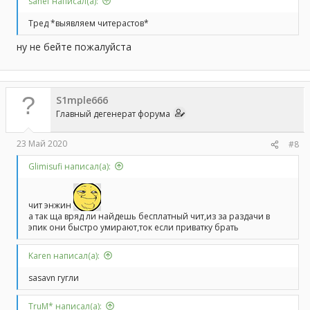
sanef написал(а):
Тред *выявляем читерастов*
ну не бейте пожалуйста
S1mple666
Главный дегенерат форума
23 Май 2020
#8
Glimisufi написал(а):
чит энжин
а так ща вряд ли найдешь бесплатный чит,из за раздачи в
эпик они быстро умирают,ток если приватку брать
Karen написал(а):
sasavn гугли
TruM* написал(а):