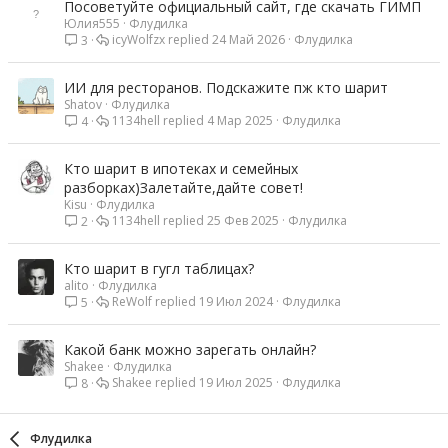
Посоветуйте официальный сайт, где скачать ГИМП
Юлия555
Флудилка
icyWolfzx
24 Май 2026
Флудилка
3
ИИ для ресторанов. Подскажите пж кто шарит
Shatov
Флудилка
1134hell
4 Мар 2025
Флудилка
4
Кто шарит в ипотеках и семейных
разборках)Залетайте,дайте совет!
Kisu
Флудилка
1134hell
25 Фев 2025
Флудилка
2
Кто шарит в гугл таблицах?
alito
Флудилка
ReWolf
19 Июл 2024
Флудилка
5
Какой банк можно зарегать онлайн?
Shakee
Флудилка
Shakee
19 Июл 2025
Флудилка
8
Флудилка