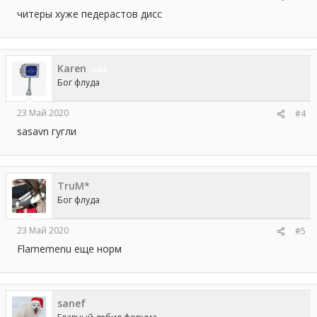
читеры хуже педерастов дисс
Karen
64
Бог флуда
23 Май 2020
#4
sasavn гугли
TruM*
Бог флуда
23 Май 2020
#5
Flamemenu еще норм
sanef