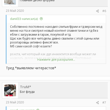
Главный дебил форума
23 Май 2020
#6
daniil33 написал(а):
Собственно постоянно находил слитые/фрии и тд версии мод
меню на гта и смотрел новый контент спавня тачки и тд без
ебли с загрузками в гараж, покупкой и тд.
Щас как будто все читоделы давно свалили с этой сцены или
росктаровцы активно фиксят все.
Мб сами какой софт юзаете?
ps кста, чит который как ддл инжектится вообще может ли
наделать делов как те же трояны/майнеры? Постоянно
Нажмите для раскрытия...
скачивал и инжектил паблик читы на гта онлайн с адовых
помоек и даже с ссылок на ютубе и проблем с майнерами/
Тред *выявляем читерастов*
кражей акков не было никогда(инжектор естественно юзался
проверенный с гитхаба).
TruM*
Бог флуда
23 Май 2020
#7