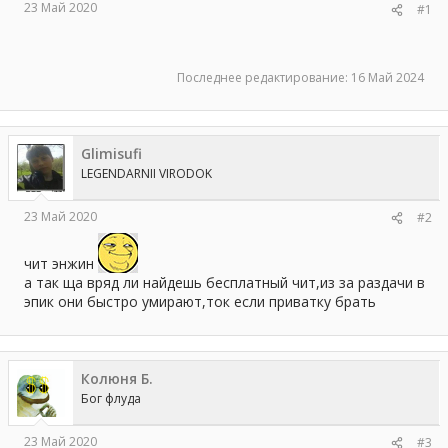
23 Май 2020
#1
ы
л
а
Последнее редактирование:
16 Май 2024
Glimisufi
LEGENDARNII VIRODOK
23 Май 2020
#2
чит энжин
а так ща вряд ли найдешь бесплатный чит,из за раздачи в
эпик они быстро умирают,ток если приватку брать
Колюня Б.
Бог флуда
23 Май 2020
#3