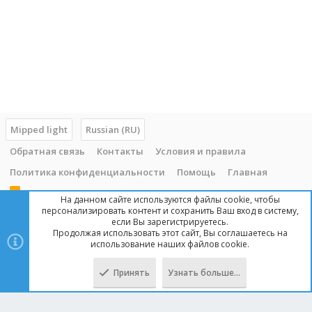
Mipped light
Russian (RU)
Обратная связь
Контакты
Условия и правила
Политика конфиденциальности
Помощь
Главная
R
На данном сайте используются файлы cookie, чтобы
S
персонализировать контент и сохранить Ваш вход в систему,
S
если Вы зарегистрируетесь.
Продолжая использовать этот сайт, Вы соглашаетесь на
Copyright © 2014 - 2025, mipped.com. Все права защищены. При
использование наших файлов cookie.
копировании материала с сайта, обратная ссылка обязательна!
Принять
Узнать больше…
Сверху
Снизу