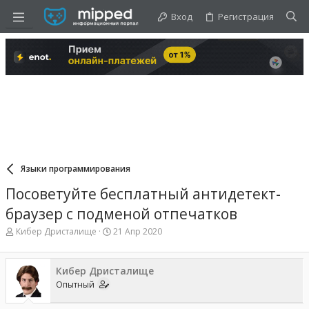
Вход
Регистрация
Языки программирования
Посоветуйте бесплатный антидетект-
браузер с подменой отпечатков
А
Д
Кибер Дристалище
21 Апр 2020
в
а
т
т
о
а
Кибер Дристалище
р
н
Опытный
т
а
е
ч
м
а