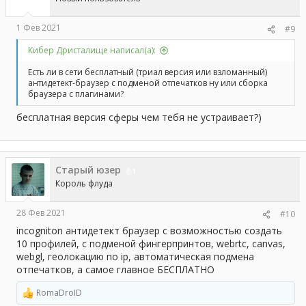
1 Фев 2021
#9
Кибер Дристалище написал(а):
Есть ли в сети бесплатный (триал версия или взломанный)
антидетект-браузер с подменой отпечатков ну или сборка
браузера с плагинами?
бесплатная версия сферы чем тебя не устраивает?)
Старый юзер
1
Король флуда
28 Фев 2021
#10
incogniton антидетект браузер с возможностью создать
10 профилей, с подменой фингерпринтов, webrtc, canvas,
webgl, геолокацию по ip, автоматическая подмена
отпечатков, а самое главное БЕСПЛАТНО
RomaDroID
Р