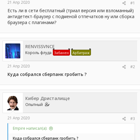
21 Апр 2020
#1
ы
л
а
Есть ли в сети бесплатный (триал версия или взломанный)
антидетект-браузер с подменой отпечатков ну или сборка
браузера с плагинами?
RENVISSVNCE
Король флуда
Забанен
Арбитраж
21 Апр 2020
#2
Куда собрался сберпанк гробить ?
Кибер Дристалище
Опытный
21 Апр 2020
#3
Empire написал(а):
Куда собрался сберпанк гробить ?