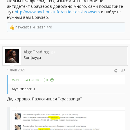
любым IP-адресом, ГЕО, языком и т.п. А вообще
антидетект браузеров довольно много, сами посмотрите
тут
http://www.anchous.info/antidetect-browsers
и найдете
нужный вам браузер.
newcastle
и
Razer_4rd
Р
е
а
к
ц
AlgoTrading
и
9
и
Бог флуда
:
1 Фев 2021
#8
Аленаlisa написал(а):
Мультилогин
Да, хорошо. Разлогинься "красавица"