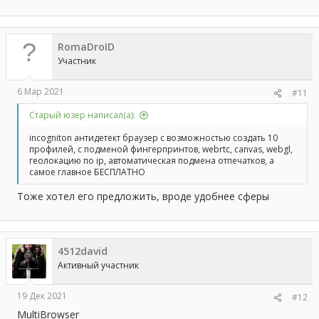
е
а
к
ц
RomaDroID
и
и
Участник
:
6 Мар 2021
#11
Старый юзер написал(а):
incogniton антидетект браузер с возможностью создать 10
профилей, с подменой фингерпринтов, webrtc, canvas, webgl,
геолокацию по ip, автоматическая подмена отпечатков, а
самое главное БЕСПЛАТНО
Тоже хотел его предложить, вроде удобнее сферы
4512david
Активный участник
19 Дек 2021
#12
MultiBrowser