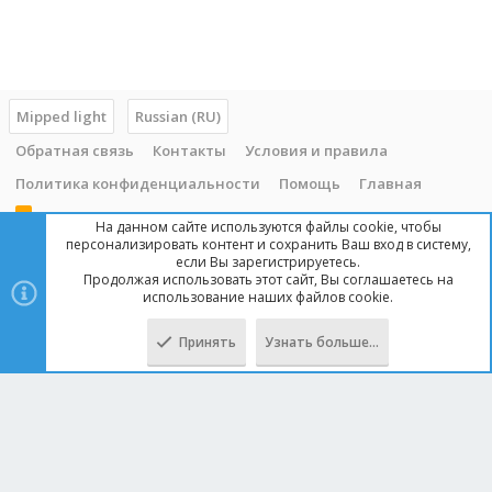
Mipped light
Russian (RU)
Обратная связь
Контакты
Условия и правила
Политика конфиденциальности
Помощь
Главная
R
На данном сайте используются файлы cookie, чтобы
S
персонализировать контент и сохранить Ваш вход в систему,
S
если Вы зарегистрируетесь.
Продолжая использовать этот сайт, Вы соглашаетесь на
Copyright © 2014 - 2025, mipped.com. Все права защищены. При
использование наших файлов cookie.
копировании материала с сайта, обратная ссылка обязательна!
Принять
Узнать больше…
Сверху
Снизу