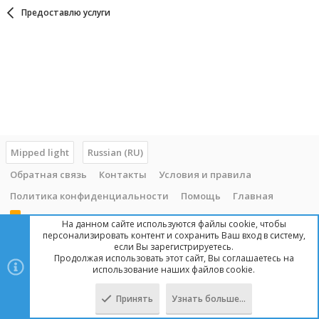
Предоставлю услуги
Mipped light
Russian (RU)
Обратная связь
Контакты
Условия и правила
Политика конфиденциальности
Помощь
Главная
R
На данном сайте используются файлы cookie, чтобы
S
персонализировать контент и сохранить Ваш вход в систему,
S
если Вы зарегистрируетесь.
Продолжая использовать этот сайт, Вы соглашаетесь на
Copyright © 2014 - 2025, mipped.com. Все права защищены. При
использование наших файлов cookie.
копировании материала с сайта, обратная ссылка обязательна!
Принять
Узнать больше…
Сверху
Снизу