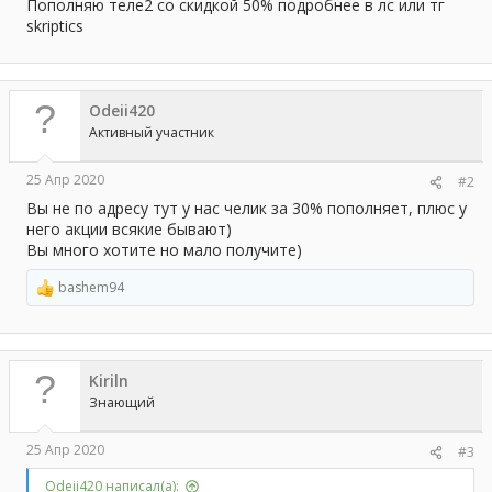
а
Пополняю теле2 со скидкой 50% подробнее в лс или тг
skriptics
Odeii420
Активный участник
25 Апр 2020
#2
Вы не по адресу тут у нас челик за 30% пополняет, плюс у
него акции всякие бывают)
Вы много хотите но мало получите)
bashem94
Р
е
а
к
ц
Kiriln
и
и
Знающий
:
25 Апр 2020
#3
Odeii420 написал(а):