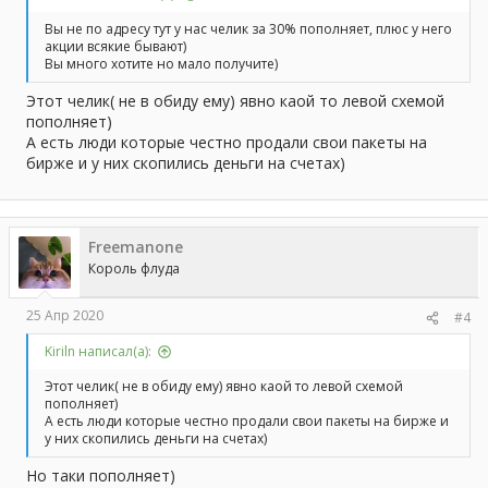
Вы не по адресу тут у нас челик за 30% пополняет, плюс у него
акции всякие бывают)
Вы много хотите но мало получите)
Этот челик( не в обиду ему) явно каой то левой схемой
пополняет)
А есть люди которые честно продали свои пакеты на
бирже и у них скопились деньги на счетах)
Freemanone
Король флуда
25 Апр 2020
#4
Kiriln написал(а):
Этот челик( не в обиду ему) явно каой то левой схемой
пополняет)
А есть люди которые честно продали свои пакеты на бирже и
у них скопились деньги на счетах)
Но таки пополняет)