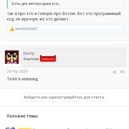
Боты для автопродаже есть.
так я про это и говорю про ботом. бот это программный
код. не вручную же это делают
worldofvlad2
Р
е
а
к
ц
Dorry
и
и
Участник
Забанен
:
28 Апр 2020
#8
Телега невалид.
Войдите или зарегистрируйтесь для ответа.
Похожие темы