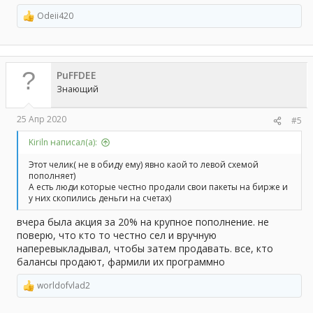
Odeii420
Р
е
а
к
ц
PuFFDEE
и
и
Знающий
:
25 Апр 2020
#5
Kiriln написал(а):
Этот челик( не в обиду ему) явно каой то левой схемой
пополняет)
А есть люди которые честно продали свои пакеты на бирже и
у них скопились деньги на счетах)
вчера была акция за 20% на крупное пополнение. не
поверю, что кто то честно сел и вручную
наперевыкладывал, чтобы затем продавать. все, кто
балансы продают, фармили их программно
worldofvlad2
Р
е
а