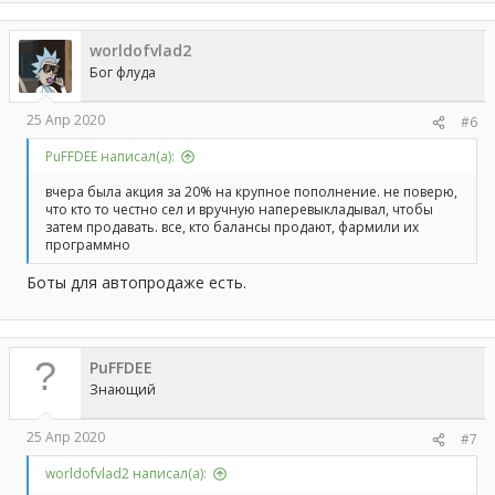
к
ц
worldofvlad2
и
и
Бог флуда
:
25 Апр 2020
#6
PuFFDEE написал(а):
вчера была акция за 20% на крупное пополнение. не поверю,
что кто то честно сел и вручную наперевыкладывал, чтобы
затем продавать. все, кто балансы продают, фармили их
программно
Боты для автопродаже есть.
PuFFDEE
Знающий
25 Апр 2020
#7
worldofvlad2 написал(а):