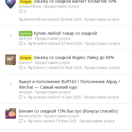
Закажу со скидкой магнит Косметик 50%
Услуга
EminemShow
Предоставлю услуги
0
EminemShow
26 Май 2026
Предоставлю услуги
Куплю любой товар со скидкой
Куплю
wick_tor
Предоставлю услуги
RoseBot
22 Фев 2026
Предоставлю услуги
6
Закажу со скидкой Яндекс Лавку до 60%
Услуга
Danon1
Предоставлю услуги
Danon1
25 Май 2026
Предоставлю услуги
0
Выкуп и пополнение Buff163 / Пополнение Alipay /
Wechat — Самый низкий курс
enidzph
Предоставлю услуги
enidzph
16 Дек 2025
Предоставлю услуги
0
Бензин со скидкой 15% быстро (бонусы спасибо)
Mystery20O8
Предоставлю услуги
Hulio
19 Фев 2025
Предоставлю услуги
4