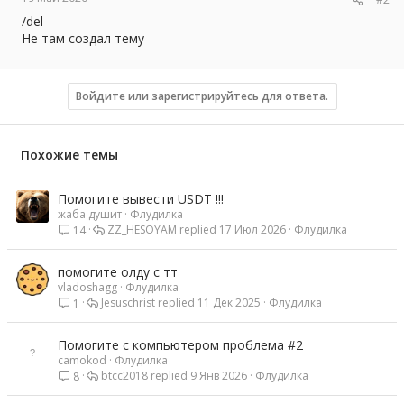
/del
Не там создал тему
Войдите или зарегистрируйтесь для ответа.
Похожие темы
Помогите вывести USDT !!!
жаба душит
Флудилка
ZZ_HESOYAM
17 Июл 2026
Флудилка
14
помогите олду с тт
vladoshagg
Флудилка
Jesuschrist
11 Дек 2025
Флудилка
1
Помогите с компьютером проблема #2
camokod
Флудилка
btcc2018
9 Янв 2026
Флудилка
8