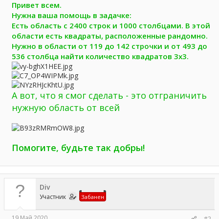
а
Привет всем.
Нужна ваша помощь в задачке:
Есть область с 2400 строк и 1000 столбцами. В этой
области есть квадраты, расположенные рандомно.
Нужно в области от 119 до 142 строчки и от 493 до
536 столбца найти количество квадратов 3х3.
А вот, что я смог сделать - это отграничить
нужную область от всей
Помогите, будьте так добры!
Div
Участник
Забанен
19 Май 2020
#2