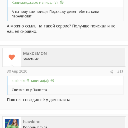
Килиманджаро написал(а):
А ты получше поищи. Подскажу-денег тебе на киви
перечислят
А можно ссыль на такой сервис? Получше поискал и не
нашел сиравно.
MaxDEMON
Участник
30 Апр 2020
#13
kochetkoff написал(а):
Спизжено у Паштета
Паштет спыздил её у димсолина
Isawkind
Король флуда