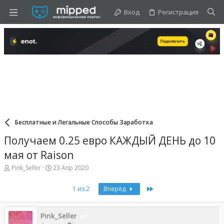
Вход
Регистрация
Бесплатные и Легальные Способы Заработка
Получаем 0.25 евро КАЖДЫЙ ДЕНЬ до 10
мая от Raison
А
Д
Pink_Seller
23 Апр 2020
в
а
т
т
Last
1 из 2
Вперёд
о
а
р
н
т
а
е
Pink_Seller
ч
1
м
а