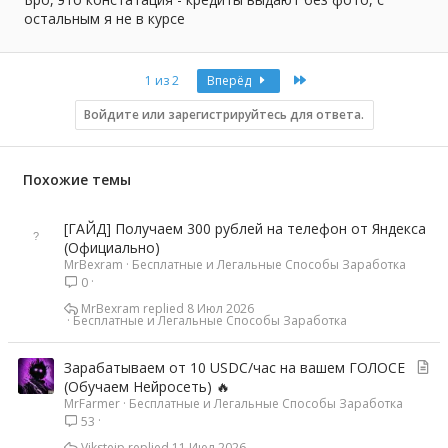
остальным я не в курсе
Last
1 из 2
Вперёд
Войдите или зарегистрируйтесь для ответа.
Похожие темы
[ГАЙД] Получаем 300 рублей на телефон от Яндекса
(Официально)
MrBexram
Бесплатные и Легальные Способы Заработка
0
MrBexram
8 Июл 2026
Бесплатные и Легальные Способы Заработка
С
Зарабатываем от 10 USDC/час на вашем ГОЛОСЕ
т
(Обучаем Нейросеть) 🔥
MrFarmer
Бесплатные и Легальные Способы Заработка
а
53
т
ь
Viksteip
11 Июл 2026