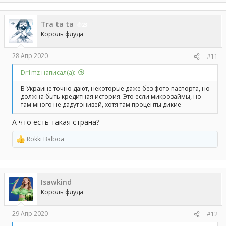
Tra ta ta
23
Король флуда
28 Апр 2020
#11
Dr1mz написал(а):
В Украине точно дают, некоторые даже без фото паспорта, но
должна быть кредитная история. Это если микрозаймы, но
там много не дадут энивей, хотя там проценты дикие
А что есть такая страна?
Rokki Balboa
Р
е
а
к
ц
Isawkind
и
и
Король флуда
:
29 Апр 2020
#12