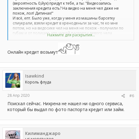
(вероятность 0,йух) придут к тебе, а ты: "Видеозапись
заключения кредита есть? На видео на меня чел даже не
похож, лол! Дитинах!"
И всё, епт. Было уже, когда у меня из машины барсетку
спиукрали, взяли кредит в хреноденьги за час, те ко мне
потом, но на видосике чел на меня не похож - получили по
губам и от полиции, что чужой паспорт у левого чела
Нажмите для раскрытия...
использовали, как соучастники, и от начальства своего, что
тупые такие.
Онлайн кредит возьмут
Isawkind
Король флуда
28 Апр 2020
#6
Поискал сейчас. Нихрена не нашел ни одного сервиса,
который бы выдал по фото паспорта кредит или займ.
Килиманджаро