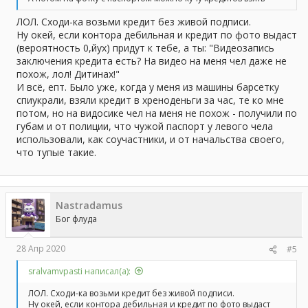
ЛОЛ. Сходи-ка возьми кредит без живой подписи.
Ну окей, если контора дебильная и кредит по фото выдаст
(вероятность 0,йух) придут к тебе, а ты: "Видеозапись
заключения кредита есть? На видео на меня чел даже не
похож, лол! Дитинах!"
И всё, епт. Было уже, когда у меня из машины барсетку
спиукрали, взяли кредит в хреноденьги за час, те ко мне
потом, но на видосике чел на меня не похож - получили по
губам и от полиции, что чужой паспорт у левого чела
использовали, как соучастники, и от начальства своего,
что тупые такие.
Nastradamus
Бог флуда
28 Апр 2020
#5
sralvamvpasti написал(а):
ЛОЛ. Сходи-ка возьми кредит без живой подписи.
Ну окей, если контора дебильная и кредит по фото выдаст