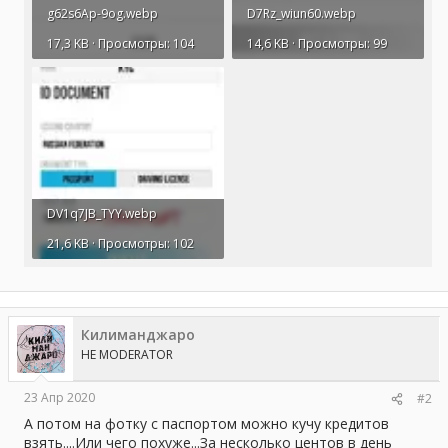
g62s6Ap-9og.webp
D7Rz_wiun60.webp
17,3 KB · Просмотры: 104
14,6 KB · Просмотры: 99
DV1q7JB_TYY.webp
21,6 KB · Просмотры: 102
Килиманджаро
HE MODERATOR
23 Апр 2020
#2
А потом на фотку с паспортом можно кучу кредитов
взять....Или чего похуже...За несколько центов в день