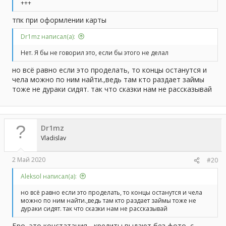
+++
тпк при оформлении карты
Dr1mz написал(а):
Нет. Я бы не говорил это, если бы этого не делал
но всё равно если это проделать, то концы останутся и
чела можно по ним найти.,ведь там кто раздает займы
тоже не дураки сидят. так что сказки нам не рассказывай
Dr1mz
Vladislav
2 Май 2020
#20
Aleksol написал(а):
но всё равно если это проделать, то концы останутся и чела
можно по ним найти.,ведь там кто раздает займы тоже не
дураки сидят. так что сказки нам не рассказывай
Бро, это констатация - кредиты выдают без фото, с