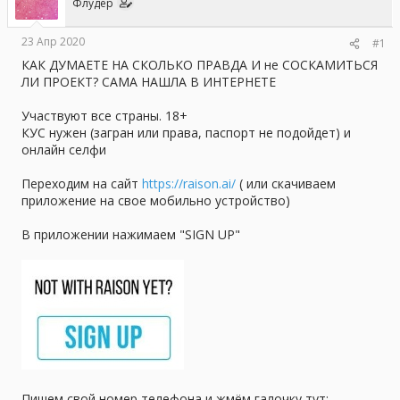
Флудер
ы
л
а
23 Апр 2020
#1
КАК ДУМАЕТЕ НА СКОЛЬКО ПРАВДА И не СОСКАМИТЬСЯ
ЛИ ПРОЕКТ? САМА НАШЛА В ИНТЕРНЕТЕ
Участвуют все страны. 18+
КУС нужен (загран или права, паспорт не подойдет) и
онлайн селфи
Переходим на сайт
https://raison.ai/
( или скачиваем
приложение на свое мобильно устройство)
В приложении нажимаем "SIGN UP"
Пишем свой номер телефона и жмём галочку тут: