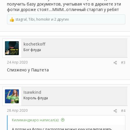
получить базу документов, учитывая что в даркнете эти
фотки дороже стоят....МММ...отличный стартап у ребят
stagral
,
Tibi
,
homokir
и 2 других
Р
е
а
к
ц
kochetkoff
и
и
Бог флуда
:
24 Апр 2020
#3
Спизжено у Паштета
Isawkind
Король флуда
28 Апр 2020
#4
Килиманджаро написал(а):
А потом на фотку с паспортом можно кучу кредитов взять