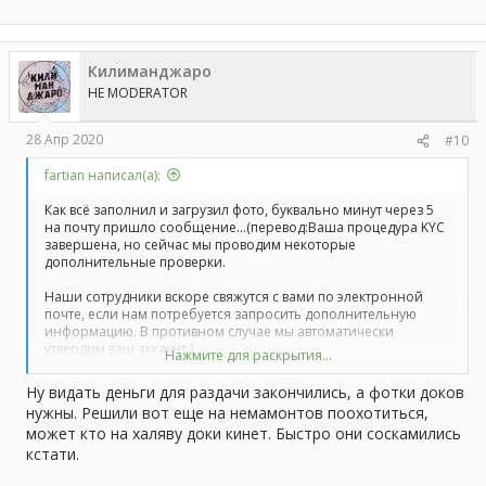
Килиманджаро
HE MODERATOR
28 Апр 2020
#10
fartian написал(а):
Как всё заполнил и загрузил фото, буквально минут через 5
на почту пришло сообщение...(перевод:Ваша процедура KYC
завершена, но сейчас мы проводим некоторые
дополнительные проверки.
Наши сотрудники вскоре свяжутся с вами по электронной
почте, если нам потребуется запросить дополнительную
информацию. В противном случае мы автоматически
утвердим ваш аккаунт.)
Нажмите для раскрытия...
Ну видать деньги для раздачи закончились, а фотки доков
На странице проверки этот же текст продублирован.. И уже
нужны. Решили вот еще на немамонтов поохотиться,
больше двух часов ни ответа ни привета!)
может кто на халяву доки кинет. Быстро они соскамились
кстати.