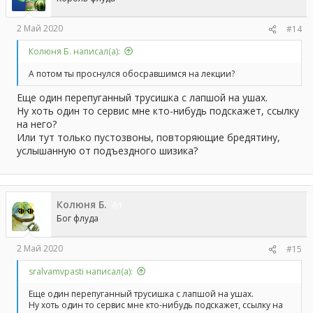
2 Май 2020
#14
Колюня Б. написал(а):
А потом ты проснулся обосравшимся на лекции?
Еще один перепуганный трусишка с лапшой на ушах.
Ну хоть один то сервис мне кто-нибудь подскажет, ссылку
на него?
Или тут только пустозвоны, повторяющие бредятину,
услышанную от подъездного шизика?
Колюня Б.
1
Бог флуда
2 Май 2020
#15
sralvamvpasti написал(а):
Еще один перепуганный трусишка с лапшой на ушах.
Ну хоть один то сервис мне кто-нибудь подскажет, ссылку на