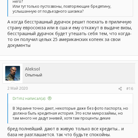
него?
Или тут только пустозвоны, повторяющие бредятину,
услышанную от подъездного шизика?
А когда бесстрашный дурачок решит поехать в приличную
страну евросоюза или в сша и ему откажут в выдаче визы,
бесстрашный дурачок будет утешать себя тем, что когда-
то он получил целых 25 американских копеек за свои
документы
Aleksol
Опытный
2 Май 2020
#16
Dr1mz написал(а):
В Украине точно дают, некоторые даже без фото паспорта, но
должна быть кредитная история. Это если микрозаймы, но
там много не дадут энивей, хотя там проценты дикие
бред полнейший. дают в живую только все кредиты... и
база не разглашается. так что будьте спокойны.