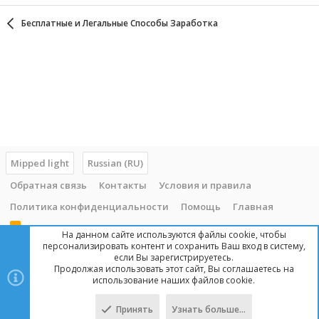
Бесплатные и Легальные Способы Заработка
Mipped light
Russian (RU)
Обратная связь
Контакты
Условия и правила
Политика конфиденциальности
Помощь
Главная
R
На данном сайте используются файлы cookie, чтобы
S
персонализировать контент и сохранить Ваш вход в систему,
S
если Вы зарегистрируетесь.
Продолжая использовать этот сайт, Вы соглашаетесь на
Copyright © 2014 - 2025, mipped.com. Все права защищены. При
использование наших файлов cookie.
копировании материала с сайта, обратная ссылка обязательна!
Принять
Узнать больше…
Сверху
Снизу