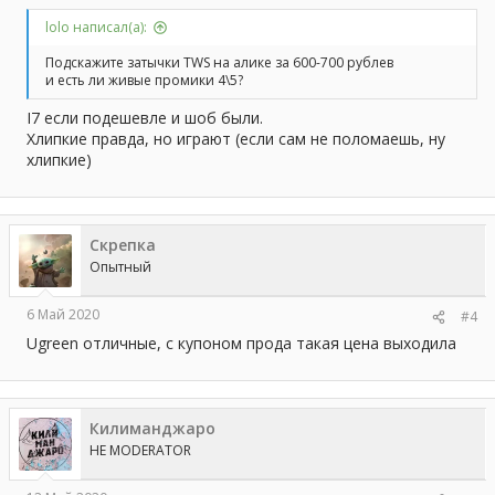
lolo написал(а):
Подскажите затычки TWS на алике за 600-700 рублев
и есть ли живые промики 4\5?
I7 если подешевле и шоб были.
Хлипкие правда, но играют (если сам не поломаешь, ну
хлипкие)
Скрепка
Опытный
6 Май 2020
#4
Ugreen отличные, с купоном прода такая цена выходила
Килиманджаро
HE MODERATOR