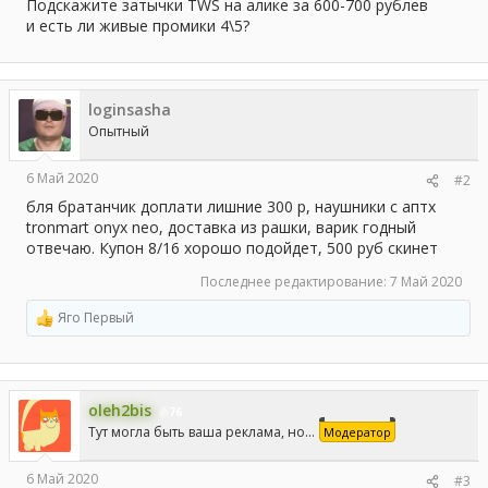
а
Подскажите затычки TWS на алике за 600-700 рублев
и есть ли живые промики 4\5?
loginsasha
Опытный
6 Май 2020
#2
бля братанчик доплати лишние 300 р, наушники с аптх
tronmart onyx neo, доставка из рашки, варик годный
отвечаю. Купон 8/16 хорошо подойдет, 500 руб скинет
Последнее редактирование:
7 Май 2020
Яго Первый
Р
е
а
к
ц
oleh2bis
и
76
и
Тут могла быть ваша реклама, но...
Модератор
:
6 Май 2020
#3