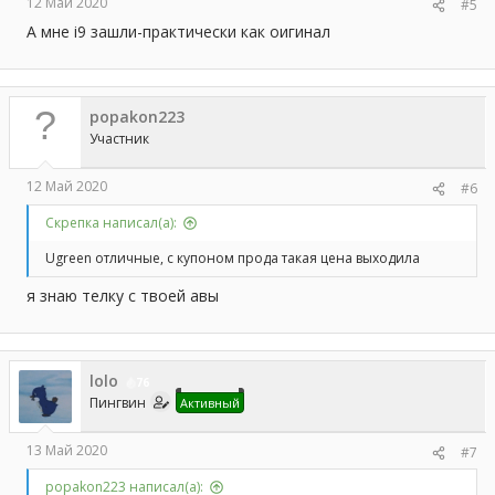
12 Май 2020
#5
А мне i9 зашли-практически как оигинал
popakon223
Участник
12 Май 2020
#6
Скрепка написал(а):
Ugreen отличные, с купоном прода такая цена выходила
я знаю телку с твоей авы
lolo
76
Пингвин
Активный
13 Май 2020
#7
popakon223 написал(а):