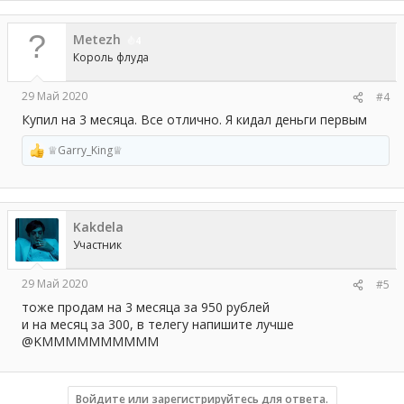
к
ц
Metezh
и
4
и
Король флуда
:
29 Май 2020
#4
Купил на 3 месяца. Все отлично. Я кидал деньги первым
♕Garry_King♕
Р
е
а
к
ц
Kakdela
и
и
Участник
:
29 Май 2020
#5
тоже продам на 3 месяца за 950 рублей
и на месяц за 300, в телегу напишите лучше
@KMMMMMMMMMM
Войдите или зарегистрируйтесь для ответа.