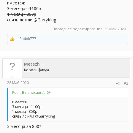
а
имеется:
3 месяца - 1100р
1 месяц - 350р
связь лс или @GarryKing
Последнее редактирование:
29 Май 2020
ka3a4ok777
Р
е
а
к
ц
Metezh
и
4
и
Король флуда
:
28 Май 2020
#2
Putin_B написал(а):
имеется:
3 месяца - 1100р
1 месяц - 350р
связь лс или @GarryKing
3 месяца за 800?