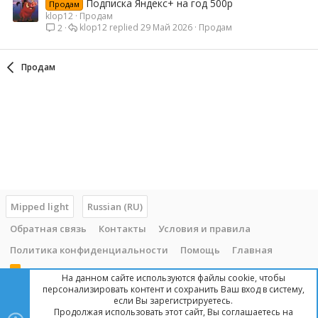
Подписка Яндекс+ на год 500р
Продам
klop12
Продам
klop12
29 Май 2026
Продам
2
Продам
Mipped light
Russian (RU)
Обратная связь
Контакты
Условия и правила
Политика конфиденциальности
Помощь
Главная
R
На данном сайте используются файлы cookie, чтобы
S
персонализировать контент и сохранить Ваш вход в систему,
S
если Вы зарегистрируетесь.
Продолжая использовать этот сайт, Вы соглашаетесь на
Copyright © 2014 - 2025, mipped.com. Все права защищены. При