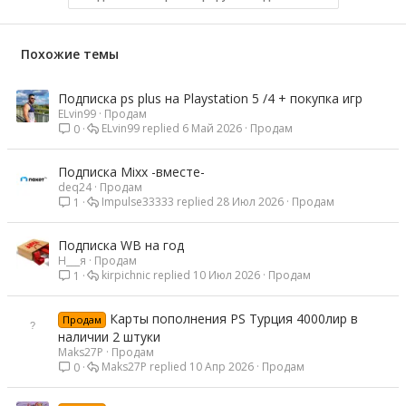
Похожие темы
Подписка ps plus на Playstation 5 /4 + покупка игр
ELvin99
Продам
ELvin99
6 Май 2026
Продам
0
Подписка Mixx -вместе-
deq24
Продам
Impulse33333
28 Июл 2026
Продам
1
Подписка WB на год
Н___я
Продам
kirpichnic
10 Июл 2026
Продам
1
Карты пополнения PS Турция 4000лир в
Продам
наличии 2 штуки
Maks27P
Продам
Maks27P
10 Апр 2026
Продам
0