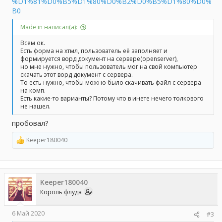
%D1%81%D0%B5%D1%80%D0%B2%D0%B5%D1%80%D0%
B0
Made in написал(а):
Всем ок.
Есть форма на хтмл, пользователь её заполняет и
формируется ворд документ на сервере(openserver),
но мне нужно, чтобы пользователь мог на свой компьютер
скачать этот ворд документ с сервера.
То есть нужно, чтобы можно было скачивать файл с сервера
на комп.
Есть какие-то варианты? Потому что в инете нечего толкового
не нашел.
пробовал?
Keeper180040
Р
е
а
к
ц
Keeper180040
и
и
Король флуда
:
6 Май 2020
#3