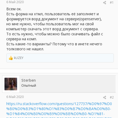
6 Май 2020
#1
ы
л
а
Всем ок.
Есть форма на хтмл, пользователь её заполняет и
формируется ворд документ на сервере(openserver),
но мне нужно, чтобы пользователь мог на свой
компьютер скачать этот ворд документ с сервера.
То есть нужно, чтобы можно было скачивать файл с
сервера на комп.
Есть какие-то варианты? Потому что в инете нечего
толкового не нашел.
kUZEY
Р
е
а
к
ц
Sterben
и
и
Опытный
:
6 Май 2020
#2
https://ru.stackoverflow.com/questions/127737/%D0%97%D0
%B0%D0%B3%D1%80%D1%83%D0%B7%D0%BA%D0%B0-
%D1%84%D0%B0%D0%B9%D0%BB%D0%B0-%D1%81-