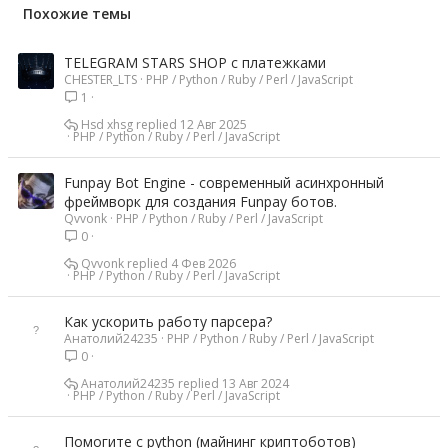
Похожие темы
TELEGRAM STARS SHOP с платежками
CHESTER_LTS
PHP / Python / Ruby / Perl / JavaScript
1
Hsd xhsg
12 Авг 2025
PHP / Python / Ruby / Perl / JavaScript
Funpay Bot Engine - современный асинхронный
фреймворк для создания Funpay ботов.
Qvvonk
PHP / Python / Ruby / Perl / JavaScript
0
Qvvonk
4 Фев 2026
PHP / Python / Ruby / Perl / JavaScript
Как ускорить работу парсера?
Анатолий24235
PHP / Python / Ruby / Perl / JavaScript
0
Анатолий24235
13 Авг 2024
PHP / Python / Ruby / Perl / JavaScript
Помогите с python (майнинг криптоботов)