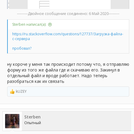
---------Двойное сообщение соединено:
6 Май 2020
---------
Sterben написал(а):
https://ru.stackoverflow.com/questions/127737/Загрузка-файла-
с-сервера
пробовал?
ну короче у меня так происходит потому что, я отправляю
форму из того же файла где и скачиваю его. Закинул в
отдельный файл и вроде работает. Надо теперь
разобраться как их связать
kUZEY
Р
е
а
к
ц
Sterben
и
и
Опытный
: