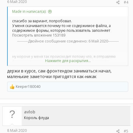
6 Май 2020
#4
Made in написал(а):
спасибо за вариант, попробовал.
У меня скачивается почему-то не содержимое файла, а
содержимое формы, которую пользователь заполняет
Посмотреть вложение 153189
---------Двойное сообщение соединено:
6 Май 2020
---------
ну короче у меня так происходит потому что, я отправляю
Нажмите для раскрытия...
форму из того же файла где и скачиваю его. Закинул в
отдельный файл и вроде работает. Надо теперь разобраться
держи в курсе, сам фронтендом заниматься начал,
как их связать
маленькие заметочки пригодятся как-никак
Keeper180040
Р
е
а
к
ц
avlob
и
и
Король флуда
:
8 Май 2020
#5