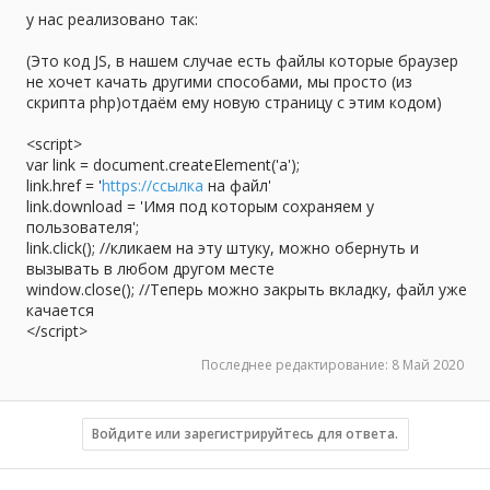
у нас реализовано так:
(Это код JS, в нашем случае есть файлы которые браузер
не хочет качать другими способами, мы просто (из
скрипта php)отдаём ему новую страницу с этим кодом)
<script>
var link = document.createElement('a');
link.href = '
https://ссылка
на файл'
link.download = 'Имя под которым сохраняем у
пользователя';
link.click(); //кликаем на эту штуку, можно обернуть и
вызывать в любом другом месте
window.close(); //Теперь можно закрыть вкладку, файл уже
качается
</script>
Последнее редактирование:
8 Май 2020
Войдите или зарегистрируйтесь для ответа.