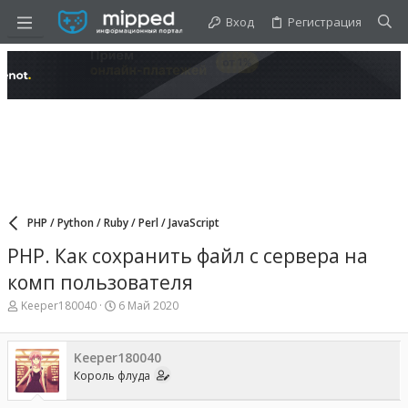
Вход
Регистрация
PHP / Python / Ruby / Perl / JavaScript
PHP. Как сохранить файл с сервера на
комп пользователя
А
Д
Keeper180040
6 Май 2020
в
а
т
т
о
а
Keeper180040
р
н
Король флуда
т
а
е
ч
м
а