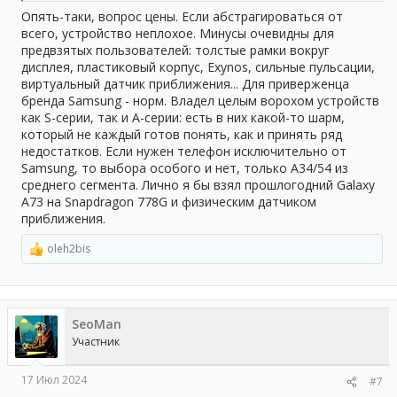
Опять-таки, вопрос цены. Если абстрагироваться от
всего, устройство неплохое. Минусы очевидны для
предвзятых пользователей: толстые рамки вокруг
дисплея, пластиковый корпус, Exynos, сильные пульсации,
виртуальный датчик приближения... Для приверженца
бренда Samsung - норм. Владел целым ворохом устройств
как S-серии, так и А-серии: есть в них какой-то шарм,
который не каждый готов понять, как и принять ряд
недостатков. Если нужен телефон исключительно от
Samsung, то выбора особого и нет, только A34/54 из
среднего сегмента. Лично я бы взял прошлогодний Galaxy
A73 на Snapdragon 778G и физическим датчиком
приближения.
oleh2bis
Р
е
а
к
ц
SeoMan
и
и
Участник
:
17 Июл 2024
#7