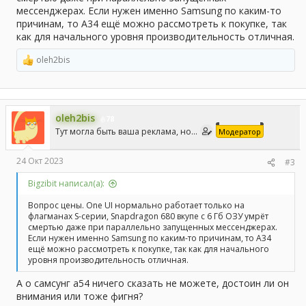
мессенджерах. Если нужен именно Samsung по каким-то
причинам, то А34 ещё можно рассмотреть к покупке, так
как для начального уровня производительность отличная.
oleh2bis
Р
е
а
к
ц
oleh2bis
и
78
и
Тут могла быть ваша реклама, но...
Модератор
:
24 Окт 2023
#3
Bigzibit написал(а):
Вопрос цены. One UI нормально работает только на
флагманах S-серии, Snapdragon 680 вкупе с 6 Гб ОЗУ умрёт
смертью даже при параллельно запущенных мессенджерах.
Если нужен именно Samsung по каким-то причинам, то А34
ещё можно рассмотреть к покупке, так как для начального
уровня производительность отличная.
А о самсунг а54 ничего сказать не можете, достоин ли он
внимания или тоже фигня?