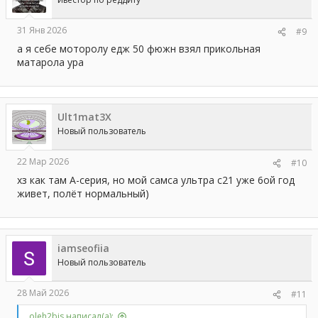
31 Янв 2026
#9
а я себе моторолу едж 50 фюжн взял прикольная
матарола ура
Ult1mat3X
Новый пользователь
22 Мар 2026
#10
хз как там А-серия, но мой самса ультра с21 уже 6ой год
живет, полёт нормальный)
iamseofiia
Новый пользователь
28 Май 2026
#11
oleh2bis написал(а):