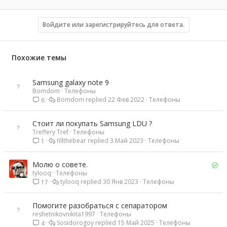
а
к
ц
Войдите или зарегистрируйтесь для ответа.
и
и
:
Похожие темы
Samsung galaxy note 9
Bomdom
Телефоны
Bomdom
22 Фев 2022
Телефоны
6
Стоит ли покупать Samsung LDU ?
Treffery Tref
Телефоны
fillthebear
3 Май 2023
Телефоны
1
Р
Молю о совете.
tylooq
Телефоны
е
tylooq
30 Янв 2023
Телефоны
17
ш
е
н
Помогите разобраться с сепаратором
о
reshetnikovnikita1997
Телефоны
Sosidorogoy
15 Май 2025
Телефоны
4