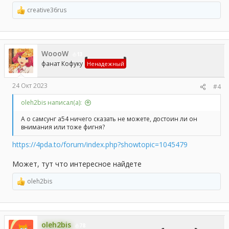
creative36rus
Р
е
а
к
ц
WoooW
и
13
и
фанат Кофуку
Ненадежный
:
24 Окт 2023
#4
oleh2bis написал(а):
А о самсунг а54 ничего сказать не можете, достоин ли он
внимания или тоже фигня?
https://4pda.to/forum/index.php?showtopic=1045479
Может, тут что интересное найдете
oleh2bis
Р
е
а
к
ц
oleh2bis
и
78