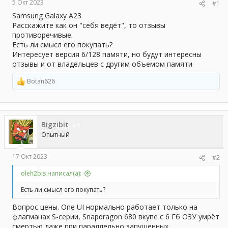
а
5 Окт 2023
#1
Samsung Galaxy A23
Расскажите как он "себя ведёт", то отзывы
противоречивые.
Есть ли смысл его покупать?
Интересует версия 6/128 памяти, но будут интересны
отзывы и от владельцев с другим объемом памяти
Botan626
Р
е
а
к
ц
Bigzibit
и
1
и
Опытный
:
17 Окт 2023
#2
oleh2bis написал(а):
Есть ли смысл его покупать?
Вопрос цены. One UI нормально работает только на
флагманах S-серии, Snapdragon 680 вкупе с 6 Гб ОЗУ умрёт
смертью даже при параллельно запущенных