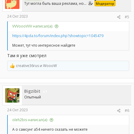
и
Тут могла быть ваша реклама, но...
Модератор
:
24 Окт 2023
#5
VVVoooVVV написал(а):
https://4pda.to/forum/index.php?showtopic=1045479
Может, тут что интересное найдете
Там я уже смотрел
creative36rus
и
WoooW
Р
е
а
к
ц
Bigzibit
и
1
и
Опытный
:
24 Окт 2023
#6
oleh2bis написал(а):
А о самсунг а54 ничего сказать не можете