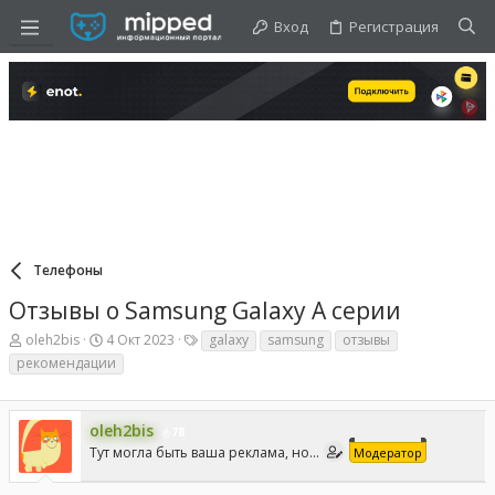
Вход
Регистрация
Телефоны
Отзывы о Samsung Galaxy A серии
А
Д
Т
oleh2bis
4 Окт 2023
galaxy
samsung
отзывы
в
а
е
рекомендации
т
т
г
о
а
и
р
н
т
а
oleh2bis
78
е
ч
Тут могла быть ваша реклама, но...
Модератор
м
а
ы
л