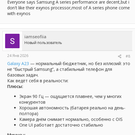
Everyone says Samsung A series performance are decent,but i
don't like their exynos processor,most of A series phone come
with exynos
iamseofiia
Новый пользователь
24 Янв 2026
#8
Galaxy A23
— нормальный бюджетник, но без иллюзий: это
не “быстрый Samsung”, а стабильный телефон для
базовых задач.
Как ведёт себя в реальности:
Плюсы:
Экран 90 Гц — ощущается плавнее, чем у многих
конкурентов
Хорошая автономность (батарея реально на день-
полтора)
Камера днём снимает нормально, особенно с OIS
One UI работает достаточно стабильно
Минусы: