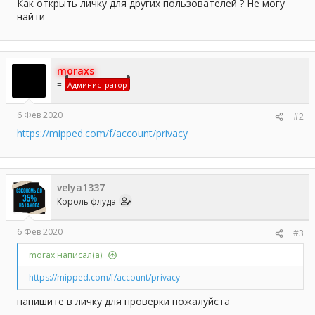
а
Как открыть личку для других пользователей ? Не могу
найти
moraxs
=
Администратор
6 Фев 2020
#2
https://mipped.com/f/account/privacy
velya1337
Король флуда
6 Фев 2020
#3
morax написал(а):
https://mipped.com/f/account/privacy
напишите в личку для проверки пожалуйста