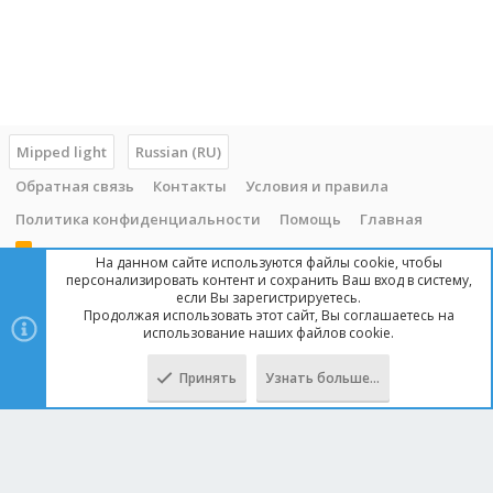
Mipped light
Russian (RU)
Обратная связь
Контакты
Условия и правила
Политика конфиденциальности
Помощь
Главная
R
На данном сайте используются файлы cookie, чтобы
S
персонализировать контент и сохранить Ваш вход в систему,
S
если Вы зарегистрируетесь.
Продолжая использовать этот сайт, Вы соглашаетесь на
Copyright © 2014 - 2025, mipped.com. Все права защищены. При
использование наших файлов cookie.
копировании материала с сайта, обратная ссылка обязательна!
Принять
Узнать больше…
Сверху
Снизу