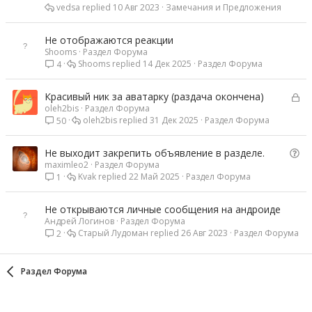
vedsa
10 Авг 2023
Замечания и Предложения
Не отображаются реакции
Shooms
Раздел Форума
Shooms
14 Дек 2025
Раздел Форума
4
З
Красивый ник за аватарку (раздача окончена)
oleh2bis
Раздел Форума
а
oleh2bis
31 Дек 2025
Раздел Форума
50
к
р
ы
В
Не выходит закрепить объявление в разделе.
т
maximleo2
Раздел Форума
о
а
Kvak
22 Май 2025
Раздел Форума
1
п
р
о
Не открываются личные сообщения на андроиде
с
Андрей Логинов
Раздел Форума
Старый Лудоман
26 Авг 2023
Раздел Форума
2
Раздел Форума