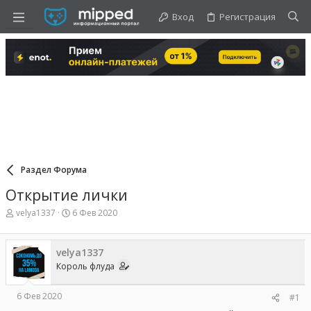
Вход
Регистрация
Раздел Форума
Открытие лички
А
Д
velya1337
6 Фев 2020
в
а
т
т
о
а
velya1337
р
н
Король флуда
т
а
е
ч
м
а
6 Фев 2020
#1
ы
л