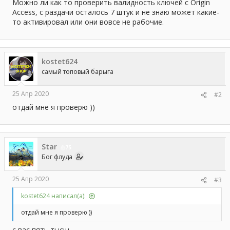
а
Можно ли как то проверить валидность ключей с Origin
Access, с раздачи осталось 7 штук и не знаю может какие-
то активировал или они вовсе не рабочие.
kostet624
самый топовый барыга
25 Апр 2020
#2
отдай мне я проверю ))
Star
75
Бог флуда
25 Апр 2020
#3
kostet624 написал(а):
отдай мне я проверю ))
с вас пять тысщ