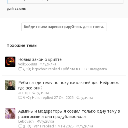
дай ссыль
Войдите или зарегистрируйтесь для ответа.
Похожие темы
Новый закон о крипте
volk555888
Флудилка
kirpichnic
Суббота в 13:37
Флудилка
6
Ребят а где темы по покупке ключей для Нейронок
где все они?
arccop
Флудилка
Hulio
27 Окт 2025
Флудилка
5
Админы и модераторы,я создал только одну тему в
розыгрыше а она продублировала
Lebovschi
Флудилка
Tysha
1 Май 2025
Флудилка
3