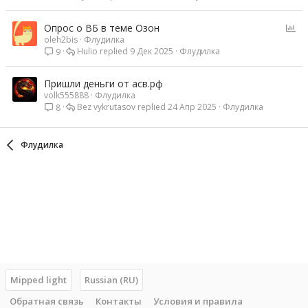
О
Опрос о ВБ в теме Озон
oleh2bis
Флудилка
п
Hulio
9 Дек 2025
Флудилка
9
р
о
с
Пришли деньги от асв.рф
volk555888
Флудилка
Bez vykrutasov
24 Апр 2025
Флудилка
8
Флудилка
Mipped light
Russian (RU)
Обратная связь
Контакты
Условия и правила