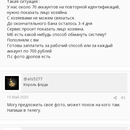
а
Такая ситуация :
У нас около 70 аккаунтов на повторной идентификаций,
нужно показать лицо хозяйна.
С хозяевами не можем связаться.
До окончательного бана осталось 3-4 дня
Сервис просит показать лицо хозяина.
Мб есть какой-нибудь способ обмануть систему?
Пополняли с вм
Готовы заплатить за рабочий способ или за каждый
аккаунт по 700 рублей
П.с фото дропов есть
@als5277
Король флуда
15 Май 2020
#2
Могу предложить своё фото, может похож на кого там.
Напиши в телегу.