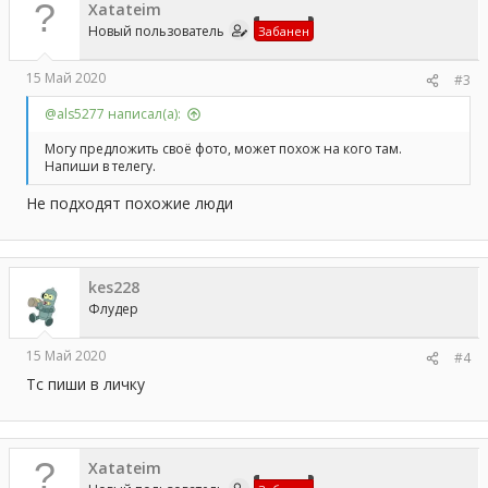
Xatateim
Новый пользователь
Забанен
15 Май 2020
#3
@als5277 написал(а):
Могу предложить своё фото, может похож на кого там.
Напиши в телегу.
Не подходят похожие люди
kes228
Флудер
15 Май 2020
#4
Тс пиши в личку
Xatateim