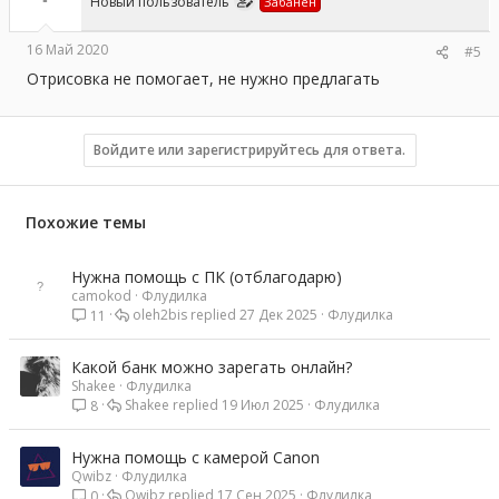
Новый пользователь
Забанен
16 Май 2020
#5
Отрисовка не помогает, не нужно предлагать
Войдите или зарегистрируйтесь для ответа.
Похожие темы
Нужна помощь с ПК (отблагодарю)
camokod
Флудилка
oleh2bis
27 Дек 2025
Флудилка
11
Какой банк можно зарегать онлайн?
Shakee
Флудилка
Shakee
19 Июл 2025
Флудилка
8
Нужна помощь с камерой Canon
Qwibz
Флудилка
Qwibz
17 Сен 2025
Флудилка
0