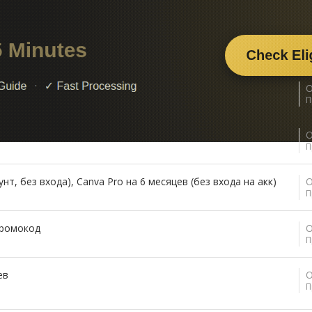
О
П
писка пакет
О
П
нт, без входа), Canva Pro на 6 месяцев (без входа на акк)
О
П
промокод
О
П
ев
О
П