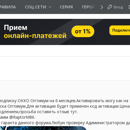
РАВИЛА
СОЦ.СЕТИ
СЕРИЯ
ГЕРОЙ ДНЯ
Вход
подписку ОККО Оптимум на 6 месяцев.Активировать могу как на 
ска Оптимум.Для активации будет применен код активации.Цена 
одлением,просьба оставить отзыв тут.
грамм @RaptorM86.
з гаранта данного форума.Любую проверку Адиминистратором д