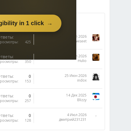
31 Июл 2026
тветы
0
dwiseet
росмотры
425
23 Июл 2026
тветы
13
Hulio
росмотры
350
25 Июн 2026
тветы
0
indox
росмотры
153
14 Дек 2025
тветы
0
Blizzy
росмотры
257
4 Июл 2026
тветы
0
дмитрий231231
росмотры
128