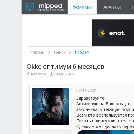
ГАРАНТЫ
П
ФОРУМЫ
Форумы
Рынок
Продам
Okko оптимум 6 месяцев
А
Д
Raptor86
5 Май 2020
в
а
т
т
о
а
5 Май 2020
р
н
т
а
Здравствуйте!
е
ч
Активирую на Ваш аккаунт 
м
а
закончилась текущая подпи
ы
л
Всем кто воспользуется пр
а
Писать в личку или в теле
Сделку могу сделдать чере