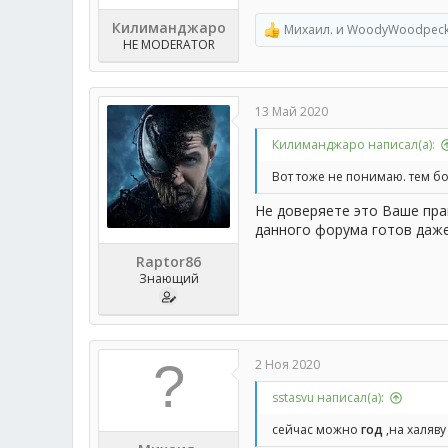
Килиманджаро
Михаил.
и
WoodyWoodpeck
Р
HE MODERATOR
е
а
к
ц
13 Май 2020
и
и
Килиманджаро написал(а):
:
Вот тоже не понимаю. тем бо
Не доверяете это Ваше пра
данного форума готов даже
Raptor86
Знающий
2 Ноя 2020
sstasvu написал(а):
сейчас можно
год
,на халяву