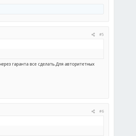
#5
через гаранта все сделать.Для авторитетных
#6