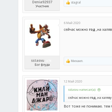
Denia92937
stagral
Р
Участник
е
а
к
ц
6 Май 2020
и
и
сейчас можно
год
,на халя
:
sstasvu
Михаил.
76
Р
Бог флуда
е
а
к
ц
12 Май 2020
и
и
sstasvu написал(а):
:
сейчас можно
год
,на халяву
Вот тоже не понимаю. тем 