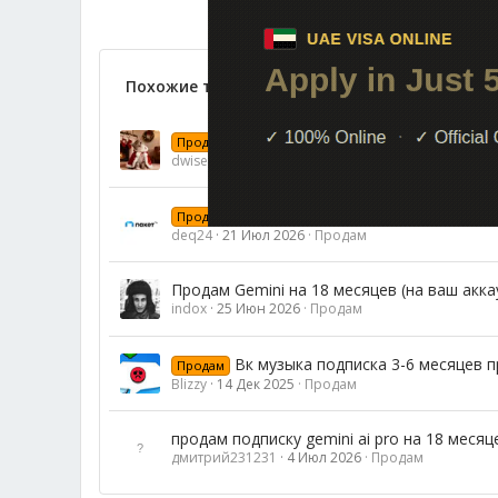
Похожие темы
Mixx S на 3-6-12 месяцев
Продам
dwiseet
16 Июн 2026
Продам
Промокоды 12 и 6 месяцев x5 под
Продам
deq24
21 Июл 2026
Продам
Продам Gemini на 18 месяцев (на ваш аккау
indox
25 Июн 2026
Продам
Вк музыка подписка 3-6 месяцев 
Продам
Blizzy
14 Дек 2025
Продам
продам подписку gemini ai pro на 18 месяц
дмитрий231231
4 Июл 2026
Продам