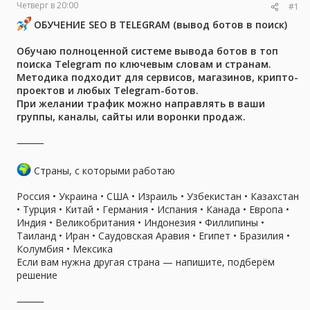
Четверг в 20:00
#1
ы
л
а
ОБУЧЕНИЕ SEO В TELEGRAM (вывод ботов в поиск)
Обучаю полноценной системе вывода ботов в топ
поиска Telegram по ключевым словам и странам.
Методика подходит для сервисов, магазинов, крипто-
проектов и любых Telegram-ботов.
При желании трафик можно направлять в ваши
группы, каналы, сайты или воронки продаж.
⸻
Страны, с которыми работаю
Россия • Украина • США • Израиль • Узбекистан • Казахстан
• Турция • Китай • Германия • Испания • Канада • Европа •
Индия • Великобритания • Индонезия • Филлипины •
Таиланд • Иран • Саудовская Аравия • Египет • Бразилия •
Колумбия • Мексика
Если вам нужна другая страна — напишите, подберём
решение
⸻