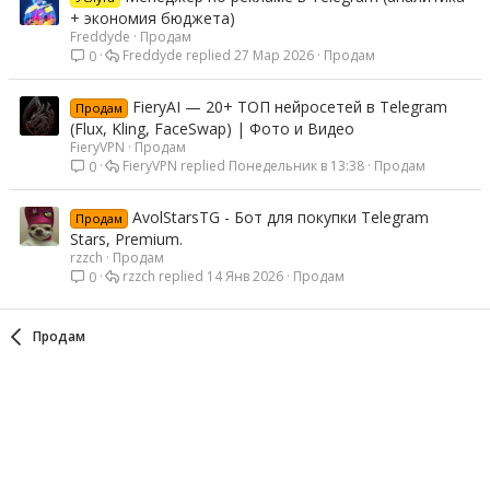
+ экономия бюджета)
Freddyde
Продам
Freddyde
27 Мар 2026
Продам
0
FieryAI — 20+ ТОП нейросетей в Telegram
Продам
(Flux, Kling, FaceSwap) | Фото и Видео
FieryVPN
Продам
FieryVPN
Понедельник в 13:38
Продам
0
AvolStarsTG - Бот для покупки Telegram
Продам
Stars, Premium.
rzzch
Продам
rzzch
14 Янв 2026
Продам
0
Продам