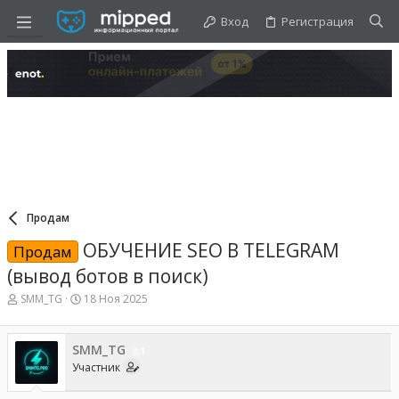
Вход
Регистрация
Продам
ОБУЧЕНИЕ SEO В TELEGRAM
Продам
(вывод ботов в поиск)
А
Д
SMM_TG
18 Ноя 2025
в
а
т
т
о
а
SMM_TG
1
р
н
Участник
т
а
е
ч
м
а