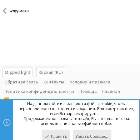
Флудилка
Mipped light
Russian (RU)
Обратная связь
Контакты
Условия и правила
Политика конфиденциальности
Помощь
Главная
R
На данном сайте используются файлы cookie, чтобы
S
персонализировать контент и сохранить Ваш вход в систему,
S
если Вы зарегистрируетесь.
Продолжая использовать этот сайт, Вы соглашаетесь на
Copyright © 2014 - 2025, mipped.com. Все права защищены. При
использование наших файлов cookie.
копировании материала с сайта, обратная ссылка обязательна!
Принять
Узнать больше…
Сверху
Снизу