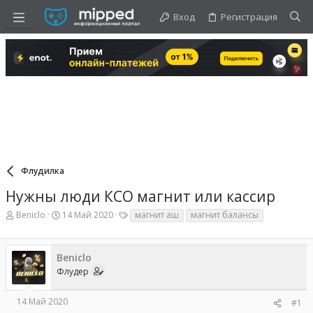
Вход
Регистрация
Флудилка
Нужны люди КСО магнит или кассир
А
Д
Т
Beniclo
14 Май 2020
магнит аш
магнит балансы
в
а
е
т
т
г
о
а
и
Beniclo
р
н
т
а
Флудер
е
ч
м
а
14 Май 2020
#1
ы
л