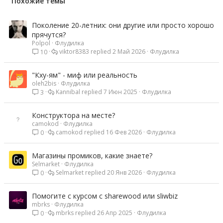
Похожие темы
Поколение 20-летних: они другие или просто хорошо
прячутся?
Polpol
Флудилка
viktor8383
2 Май 2026
Флудилка
10
"Кху-ям" - миф или реальность
oleh2bis
Флудилка
Kannibal
7 Июн 2025
Флудилка
3
Конструктора на месте?
camokod
Флудилка
camokod
16 Фев 2026
Флудилка
0
Магазины промиков, какие знаете?
Selmarket
Флудилка
Selmarket
20 Янв 2026
Флудилка
0
Помогите с курсом с sharewood или sliwbiz
mbrks
Флудилка
mbrks
26 Апр 2025
Флудилка
0