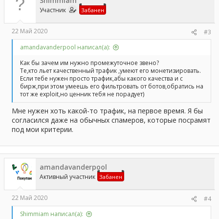
Shimmiam
Участник
Забанен
22 Май 2020
#3
amandavanderpool написал(а):
Как бы зачем им нужно промежуточное звено?
Те,кто льет качественный трафик ,умеют его монетизировать.
Если тебе нужен просто трафик,абы какого качества и с
бирж,при этом умеешь его фильтровать от ботов,обратись на
тот же exploit,но ценник тебя не порадует)
Мне нужен хоть какой-то трафик, на первое время. Я бы
согласился даже на обычных спамеров, которые посрамят
под мои критерии.
amandavanderpool
Активный участник
Забанен
22 Май 2020
#4
Shimmiam написал(а):