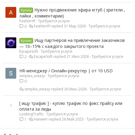
Нужно продвижение эфира ютуб ( зрители ,
Куплю
лайки , комментарии)
FastVeriff
Требуются услуги
FastVeriff
31 Мар 2026
Требуются услуги
0
Ищу партнёров на привлечение заказчиков
Куплю
— 10–15% с каждого закрытого проекта
EscapeSoft
Требуются услуги
EscapeSoft
21 Июл 2026
Требуются услуги
2
HR-менеджер / Онлайн-рекрутер | от 10 USD
simplex_extazy
Требуются услуги
0
simplex_extazy
30 Июн 2026
Требуются услуги
[ ищу трафик ] - куплю трафик по фикс прайсу или
оплата за лиды
LookingTraffic
Требуются услуги
Hanwim
26 Май 2025
Требуются услуги
1