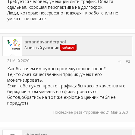
а
Требуется человек, умеющий лить трафик. Оплата
сдельная, хорошая перспектива на долгосрок.
Люди, которые несерьезно подходят к работе или не
умеют - не пишите.
amandavanderpool
Активный участник
Забанен
21 Май 2020
#2
Как бы зачем им нужно промежуточное звено?
Те,кто льет качественный трафик ,умеют его
монетизировать.
Если тебе нужен просто трафик,абы какого качества и с
бирж,при этом умеешь его фильтровать от
ботов,обратись на тот же exploit,но ценник тебя не
порадует)
Последнее редактирование:
21 Май 2020