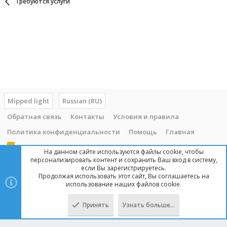
Требуются услуги
Mipped light
Russian (RU)
Обратная связь
Контакты
Условия и правила
Политика конфиденциальности
Помощь
Главная
R
На данном сайте используются файлы cookie, чтобы
S
персонализировать контент и сохранить Ваш вход в систему,
S
если Вы зарегистрируетесь.
Продолжая использовать этот сайт, Вы соглашаетесь на
Copyright © 2014 - 2025, mipped.com. Все права защищены. При
использование наших файлов cookie.
копировании материала с сайта, обратная ссылка обязательна!
Принять
Узнать больше…
Сверху
Снизу