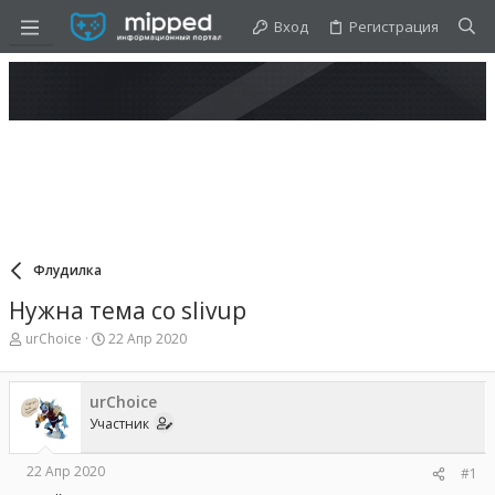
Вход
Регистрация
Флудилка
Нужна тема со slivup
А
Д
urChoice
22 Апр 2020
в
а
т
т
о
а
urChoice
р
н
Участник
т
а
е
ч
м
а
22 Апр 2020
#1
ы
л