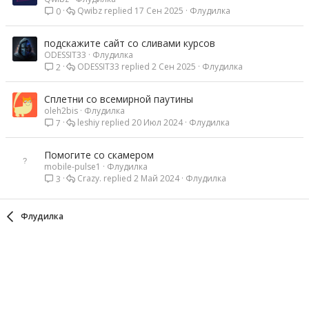
Qwibz
17 Сен 2025
Флудилка
0
подскажите сайт со сливами курсов
ODESSIT33
Флудилка
ODESSIT33
2 Сен 2025
Флудилка
2
Сплетни со всемирной паутины
oleh2bis
Флудилка
leshiy
20 Июл 2024
Флудилка
7
Помогите со скамером
mobile-pulse1
Флудилка
Crazy.
2 Май 2024
Флудилка
3
Флудилка