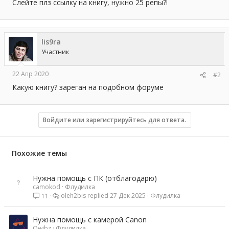
а
Слейте плз ссылку на книгу, нужно 25 репы?!
lis9ra
Участник
22 Апр 2020
#2
Какую книгу? зареган на подобном форуме
Войдите или зарегистрируйтесь для ответа.
Похожие темы
Нужна помощь с ПК (отблагодарю)
camokod
Флудилка
oleh2bis
27 Дек 2025
Флудилка
11
Нужна помощь с камерой Canon
Qwibz
Флудилка