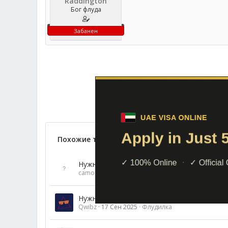
Raddington
Бог флуда
Забанен
Похожие темы
Нужна помощь с ПК (отблагодарю)
camokod
23 Дек 2025
Флудилка
Нужна помощь с камерой Canon
Qwibz
17 Сен 2025
Флудилка