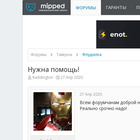
ГАРАНТЫ
П
ФОРУМЫ
Форумы
Таверна
Флудилка
Нужна помощь!
А
Д
Raddington
27 Апр 2020
в
а
т
т
о
а
27 Апр 2020
р
н
т
а
Всем форумчанам доброй но
е
ч
Реально срочно надо!
м
а
ы
л
а