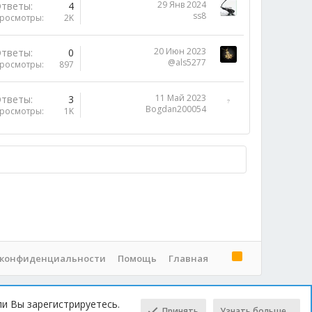
29 Янв 2024
тветы
4
ss8
росмотры
2K
20 Июн 2023
тветы
0
@als5277
росмотры
897
11 Май 2023
тветы
3
Bogdan200054
росмотры
1K
R
 конфиденциальности
Помощь
Главная
S
S
ли Вы зарегистрируетесь.
Принять
Узнать больше…