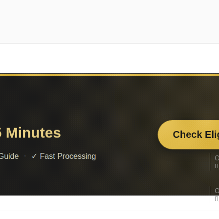
О
П
О
П