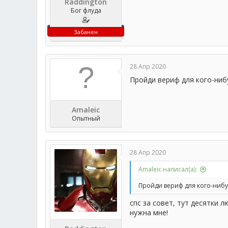
Raddington
Бог флуда
Забанен
28 Апр 2020
Пройди вериф для кого-ниб
Amaleic
Опытный
28 Апр 2020
Amaleic написал(а):
Пройди вериф для кого-нибу
спс за совет, тут десятки 
нужна мне!