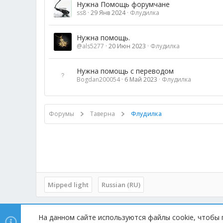
Нужна Помощь форумчане
ss8
29 Янв 2024
Флудилка
Нужна помощь.
@als5277
20 Июн 2023
Флудилка
Нужна помощь с переводом
Bogdan200054
6 Май 2023
Флудилка
Форумы
Таверна
Флудилка
Mipped light
Russian (RU)
На данном сайте используются файлы cookie, чтобы 
Copyright © 2014 - 2025, mipped.com. Все права защищены.