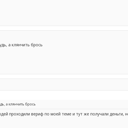
удь, а клянчить брось
дь, а клянчить брось
людей проходили вериф по моей теме и тут же получали деньги,