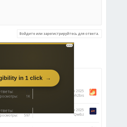
Войдите или зарегистрируйтесь для ответа.
27 Дек 2025
тветы
11
oleh2bis
росмотры
1K
17 Сен 2025
тветы
0
Qwibz
росмотры
597