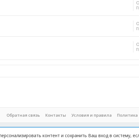
О
П
О
П
О
П
Обратная связь
Контакты
Условия и правила
Политика
персонализировать контент и сохранить Ваш вход в систему, ес
 При копировании материала с сайта, обратная ссылка обязательна!