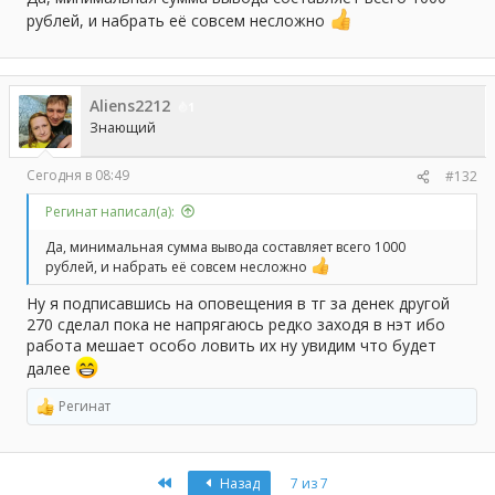
рублей, и набрать её совсем несложно
Aliens2212
1
Знающий
Сегодня в 08:49
#132
Регинат написал(а):
Да, минимальная сумма вывода составляет всего 1000
рублей, и набрать её совсем несложно
Ну я подписавшись на оповещения в тг за денек другой
270 сделал пока не напрягаюсь редко заходя в нэт ибо
работа мешает особо ловить их ну увидим что будет
далее
Регинат
Р
е
а
к
First
Назад
7 из 7
ц