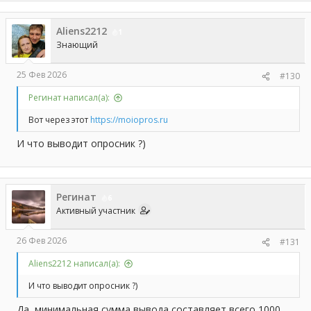
Aliens2212
1
Знающий
25 Фев 2026
#130
Регинат написал(а):
Вот через этот
https://moiopros.ru
И что выводит опросник ?)
Регинат
6
Активный участник
26 Фев 2026
#131
Aliens2212 написал(а):
И что выводит опросник ?)
Да, минимальная сумма вывода составляет всего 1000