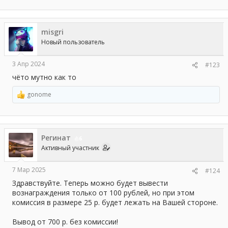
е
а
к
ц
misgri
и
и
Новый пользователь
:
3 Апр 2024
#123
чёто мутно как то
gonome
Р
е
а
к
ц
Регинат
и
6
и
Активный участник
:
7 Мар 2025
#124
Здравствуйте. Теперь можно будет вывести
вознаграждения только от 100 рублей, но при этом
комиссия в размере 25 р. будет лежать на Вашей стороне.
Вывод от 700 р. без комиссии!