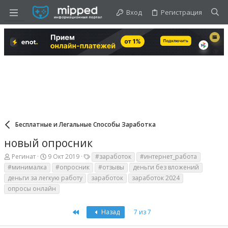
Вход
Регистрация
Бесплатные и Легальные Способы Заработка
новый опросник
А
Д
Т
Регинат
9 Окт 2019
#заработок
#интернет_работа
в
а
е
#минималка
#опросник
#отзывы
деньги без вложений
т
т
г
деньги за легкую работу
заработок
заработок 2024
о
а
и
р
н
опросы онлайн
т
а
е
ч
First
Назад
7 из 7
м
а
ы
л