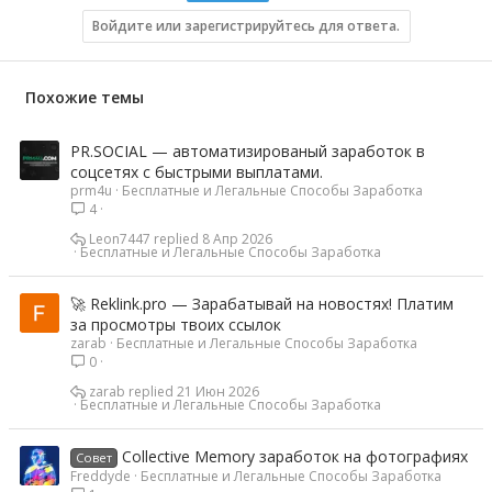
и
и
Войдите или зарегистрируйтесь для ответа.
:
Похожие темы
PR.SOCIAL — автоматизированый заработок в
соцсетях с быстрыми выплатами.
prm4u
Бесплатные и Легальные Способы Заработка
4
Leon7447
8 Апр 2026
Бесплатные и Легальные Способы Заработка
🚀 Reklink.pro — Зарабатывай на новостях! Платим
за просмотры твоих ссылок
zarab
Бесплатные и Легальные Способы Заработка
0
zarab
21 Июн 2026
Бесплатные и Легальные Способы Заработка
Collective Memory заработок на фотографиях
Совет
Freddyde
Бесплатные и Легальные Способы Заработка