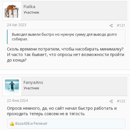
а
Fialka
Участник
24 Авг 2023
#121
Выводил вывели быстро но нужную сумму для вывода долго
собирал.
Сколь времени потратили, чтобы насобирать минималку?
И часто так бывает, что опросы нет возможности пройти
до конца?
FanyaAns
Участник
22 Фев 2024
#122
Опросв немного, да, но сайт начал быстро работать и
проходить теперь совсем не в тягость
Baza438
и
Регинат
Р