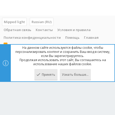
Mipped light
Russian (RU)
Обратная связь
Контакты
Условия и правила
Политика конфиденциальности
Помощь
Главная
R
На данном сайте используются файлы cookie, чтобы
S
персонализировать контент и сохранить Ваш вход в систему,
S
если Вы зарегистрируетесь.
Продолжая использовать этот сайт, Вы соглашаетесь на
Copyright © 2014 - 2025, mipped.com. Все права защищены. При
использование наших файлов cookie.
копировании материала с сайта, обратная ссылка обязательна!
Принять
Узнать больше…
Сверху
Снизу