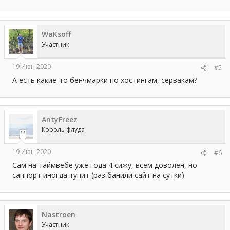
WaKsoff
Участник
19 Июн 2020
#5
А есть какие-то бенчмарки по хостингам, сервакам?
AntyFreez
Король флуда
19 Июн 2020
#6
Сам на таймвебе уже года 4 сижу, всем доволен, но
саппорт иногда тупит (раз банили сайт на сутки)
Nastroen
Участник