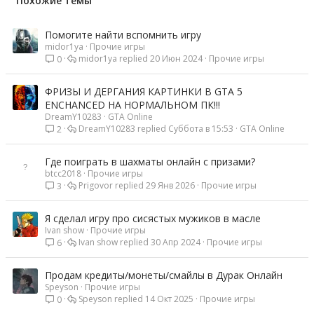
Похожие темы
Помогите найти вспомнить игру
midor1ya
Прочие игры
midor1ya
20 Июн 2024
Прочие игры
0
ФРИЗЫ И ДЕРГАНИЯ КАРТИНКИ В GTA 5
ENCHANCED НА НОРМАЛЬНОМ ПК!!!
DreamY10283
GTA Online
DreamY10283
Суббота в 15:53
GTA Online
2
Где поиграть в шахматы онлайн с призами?
btcc2018
Прочие игры
Prigovor
29 Янв 2026
Прочие игры
3
Я сделал игру про сисястых мужиков в масле
Ivan show
Прочие игры
Ivan show
30 Апр 2024
Прочие игры
6
Продам кредиты/монеты/смайлы в Дурак Онлайн
Speyson
Прочие игры
Speyson
14 Окт 2025
Прочие игры
0