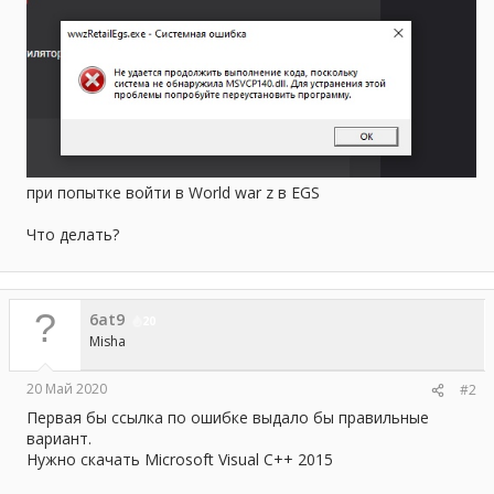
а
при попытке войти в World war z в EGS
Что делать?
6at9
20
Misha
20 Май 2020
#2
Первая бы ссылка по ошибке выдало бы правильные
вариант.
Нужно скачать Microsoft Visual C++ 2015