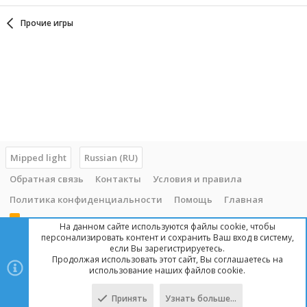
Прочие игры
Mipped light
Russian (RU)
Обратная связь
Контакты
Условия и правила
Политика конфиденциальности
Помощь
Главная
R
На данном сайте используются файлы cookie, чтобы
S
персонализировать контент и сохранить Ваш вход в систему,
S
если Вы зарегистрируетесь.
Продолжая использовать этот сайт, Вы соглашаетесь на
Copyright © 2014 - 2025, mipped.com. Все права защищены. При
использование наших файлов cookie.
копировании материала с сайта, обратная ссылка обязательна!
Принять
Узнать больше…
Сверху
Снизу