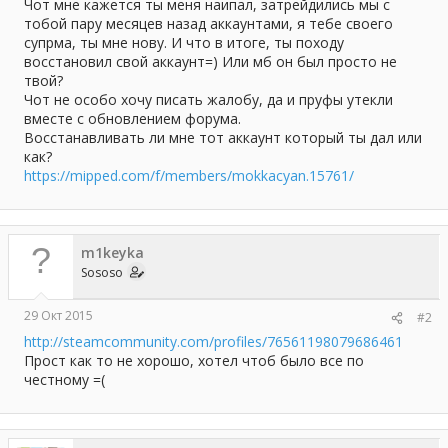
а
Чот мне кажется ты меня наипал, затрейдились мы с
тобой пару месяцев назад аккаунтами, я тебе своего
супрма, ты мне нову. И что в итоге, ты походу
восстановил свой аккаунт=) Или мб он был просто не
твой?
Чот не особо хочу писать жалобу, да и пруфы утекли
вместе с обновлением форума.
Восстанавливать ли мне тот аккаунт который ты дал или
как?
https://mipped.com/f/members/mokkacyan.15761/
m1keyka
Sososo
29 Окт 2015
#2
http://steamcommunity.com/profiles/76561198079686461
Прост как то не хорошо, хотел чтоб было все по
честному =(