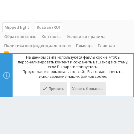
Mipped light
Russian (RU)
Обратная связь
Контакты
Условия и правила
Политика конфиденциальности
Помощь
Главная
R
На данном сайте используются файлы cookie, чтобы
S
персонализировать контент и сохранить Ваш вход в систему,
S
если Вы зарегистрируетесь.
Продолжая использовать этот сайт, Вы соглашаетесь на
Copyright © 2014 - 2025, mipped.com. Все права защищены. При
использование наших файлов cookie.
копировании материала с сайта, обратная ссылка обязательна!
Принять
Узнать больше…
Сверху
Снизу