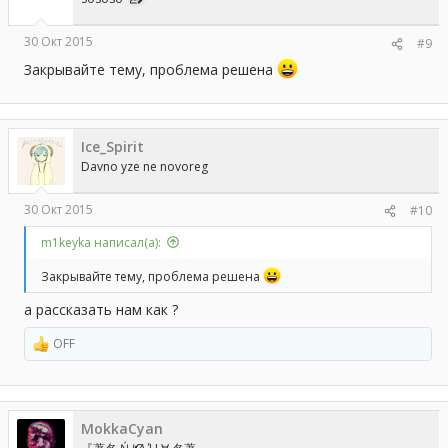
30 Окт 2015
#9
Закрывайте тему, проблема решена
Ice_Spirit
Davno yze ne novoreg
30 Окт 2015
#10
m1keyka написал(а):
Закрывайте тему, проблема решена
а рассказать нам как ?
OFF
Р
е
а
к
ц
MokkaCyan
и
и