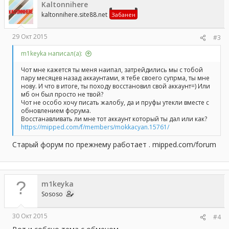
Kaltonnihere
kaltonnihere.site88.net
Забанен
29 Окт 2015
#3
m1keyka написал(а):
Чот мне кажется ты меня наипал, затрейдились мы с тобой
пару месяцев назад аккаунтами, я тебе своего супрма, ты мне
нову. И что в итоге, ты походу восстановил свой аккаунт=) Или
мб он был просто не твой?
Чот не особо хочу писать жалобу, да и пруфы утекли вместе с
обновлением форума.
Восстанавливать ли мне тот аккаунт который ты дал или как?
https://mipped.com/f/members/mokkacyan.15761/
Старый форум по прежнему работает . mipped.com/forum
m1keyka
Sososo
30 Окт 2015
#4