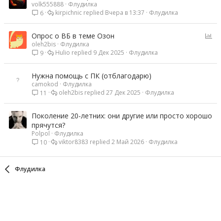
volk555888
Флудилка
kirpichnic
Вчера в 13:37
Флудилка
6
О
Опрос о ВБ в теме Озон
oleh2bis
Флудилка
п
Hulio
9 Дек 2025
Флудилка
9
р
о
с
Нужна помощь с ПК (отблагодарю)
camokod
Флудилка
oleh2bis
27 Дек 2025
Флудилка
11
Поколение 20-летних: они другие или просто хорошо
прячутся?
Polpol
Флудилка
viktor8383
2 Май 2026
Флудилка
10
Флудилка