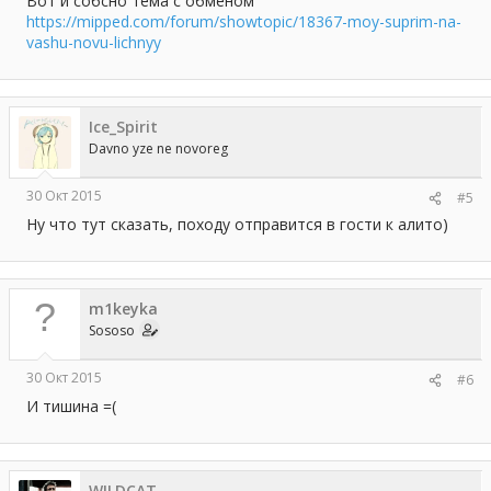
Вот и собсно тема с обменом
https://mipped.com/forum/showtopic/18367-moy-suprim-na-
vashu-novu-lichnyy
Ice_Spirit
Davno yze ne novoreg
30 Окт 2015
#5
Ну что тут сказать, походу отправится в гости к алито)
m1keyka
Sososo
30 Окт 2015
#6
И тишина =(
WILDCAT