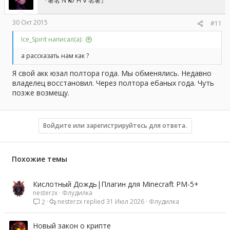
『著名 Ń Ҝ Ø Ή ∀ 名著』
:
30 Окт 2015
#11
Ice_Spirit написал(а):
а рассказать нам как ?
Я свой акк юзал полтора года. Мы обменялись. Недавно
владелец восстановил. Через полтора ебаных года. Чуть
позже возмещу.
Войдите или зарегистрируйтесь для ответа.
Похожие темы
Кислотный Дождь|Плагин для Minecraft PM-5+
nesterzx
Флудилка
nesterzx
31 Июл 2026
Флудилка
2
Новый закон о крипте