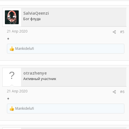
к
ц
SalviaQeenzi
и
и
Бог флуда
:
21 Апр 2020
#5
+
Mankidelufi
Р
е
а
к
ц
otrazhenye
и
и
Активный участник
:
21 Апр 2020
#6
+
Mankidelufi
Р
е
а
к
ц