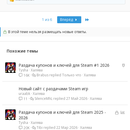
Р
е
а
к
Last
1 из 6
Вперёд
ц
и
и
В этой теме нельзя размещать новые ответы.
:
Похожие темы
З
Раздача купонов и ключей для Steam #1 2026
Tysha
Халява
а
Brabus
Только что
Халява
16K
к
р
е
Новый сайт с раздачами Steam игр
п
uraabk
Халява
л
SilenceMhL
27 Май 2026
Халява
11
е
н
З
О
Раздача купонов и ключей для Steam 2025 -
о
а
п
2026
Tysha
Халява
к
р
Tibi
22 Мар 2026
Халява
20K
р
о