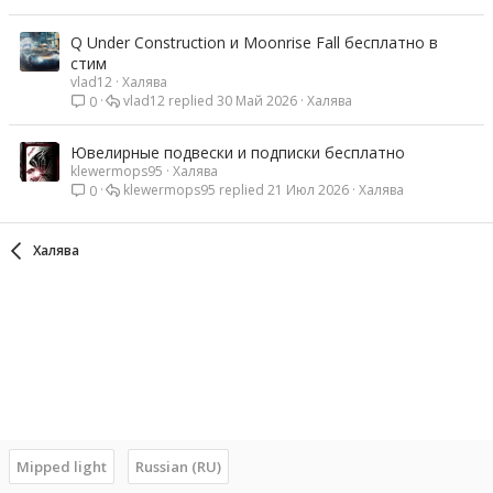
ы
с
т
Q Under Construction и Moonrise Fall бесплатно в
а
стим
vlad12
Халява
vlad12
30 Май 2026
Халява
0
Ювелирные подвески и подписки бесплатно
klewermops95
Халява
klewermops95
21 Июл 2026
Халява
0
Халява
Mipped light
Russian (RU)