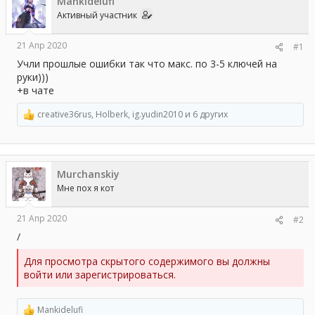
Mankidelufi
а
Активный участник
21 Апр 2020
#1
Учли прошлые ошибки так что макс. по 3-5 ключей на
руки)))
+в чате
creative36rus
,
Holberk
,
ig.yudin2010
и 6 других
Р
е
а
к
ц
Murchanskiy
и
и
Мне пох я кот
:
21 Апр 2020
#2
/
Для просмотра скрытого содержимого вы должны
войти или зарегистрироваться.
Mankidelufi
Р