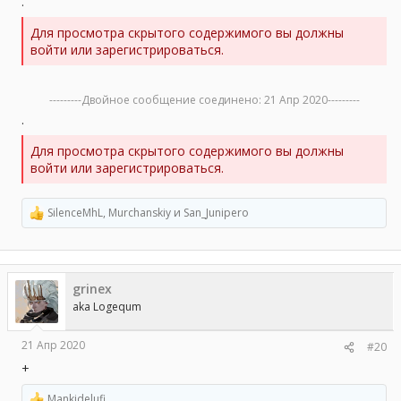
.
Для просмотра скрытого содержимого вы должны
войти или зарегистрироваться.
---------Двойное сообщение соединено:
21 Апр 2020
---------
.
Для просмотра скрытого содержимого вы должны
войти или зарегистрироваться.
SilenceMhL
,
Murchanskiy
и
San_Junipero
Р
е
а
к
ц
grinex
и
и
aka Logequm
:
21 Апр 2020
#20
+
Mankidelufi