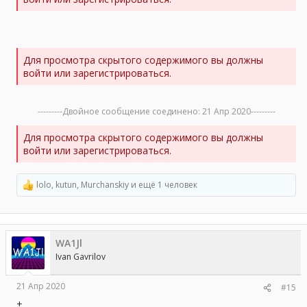
Для просмотра скрытого содержимого вы должны
войти или зарегистрироваться.
---------Двойное сообщение соединено:
21 Апр 2020
---------
Для просмотра скрытого содержимого вы должны
войти или зарегистрироваться.
lolo
,
kutun
,
Murchanskiy
и ещё 1 человек
Р
е
а
к
ц
WA1Jl
и
и
Ivan Gavrilov
:
21 Апр 2020
#15
+