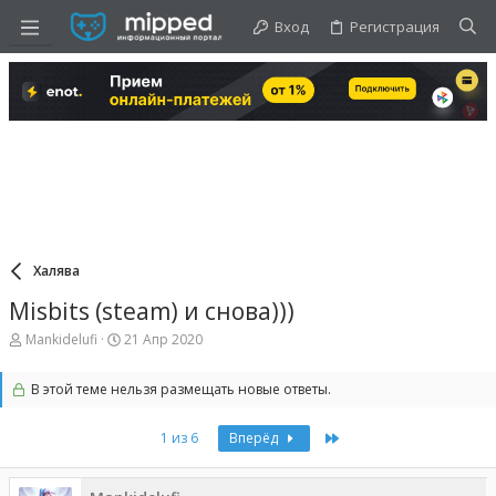
Вход
Регистрация
Халява
Misbits (steam) и снова)))
А
Д
Mankidelufi
21 Апр 2020
в
а
т
т
В этой теме нельзя размещать новые ответы.
о
а
р
н
т
а
Last
1 из 6
Вперёд
е
ч
м
а
ы
л