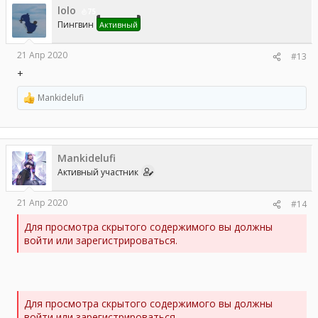
ц
lolo
и
75
и
Пингвин
Активный
:
21 Апр 2020
#13
+
Mankidelufi
Р
е
а
к
ц
Mankidelufi
и
и
Активный участник
:
21 Апр 2020
#14
Для просмотра скрытого содержимого вы должны
войти или зарегистрироваться.
Для просмотра скрытого содержимого вы должны
войти или зарегистрироваться.