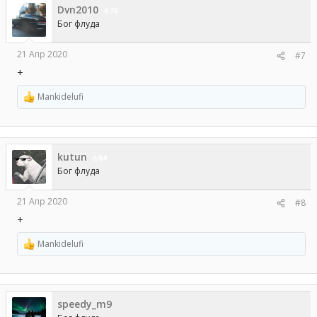
Dvn2010
и
76
и
Бог флуда
:
21 Апр 2020
#7
+
Mankidelufi
Р
е
а
к
ц
kutun
и
64
и
Бог флуда
:
21 Апр 2020
#8
+
Mankidelufi
Р
е
а
к
ц
speedy_m9
и
и