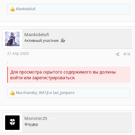
Mankidelufi
Р
е
а
к
ц
Mankidelufi
и
и
Активный участник
:
21 Апр 2020
#16
.
Для просмотра скрытого содержимого вы должны
войти или зарегистрироваться.
Murchanskiy
,
WA1Jl
и
San_Junipero
Р
е
а
к
ц
Monster25
и
71
и
Флудер
: