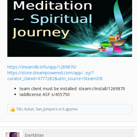
а
https://steamdb.info/app/1269870/
https://store.steampowered.com/app/...ey/?
curator_clanid=4777282&utm_source=SteamDB
team client must be installed: steam://install/1269870
!addlicense ASF s/455750
Tibi
,
kutun
,
San_Junipero
и 6 других
Р
е
а
к
ц
Darkblay
и