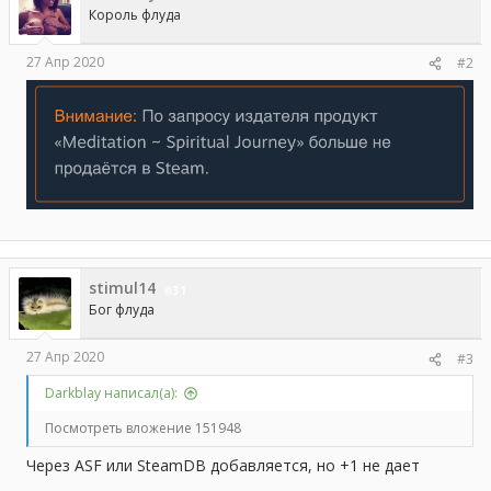
и
Король флуда
:
27 Апр 2020
#2
stimul14
31
Бог флуда
27 Апр 2020
#3
Darkblay написал(а):
Посмотреть вложение 151948
Через ASF или SteamDB добавляется, но +1 не дает