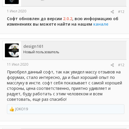
1 Июл 2020
#12
Софт обновлен до версии
2.0.2
, всю информацию об
изменениях вы можете найти на нашем
канале
design161
Новый пользователь
11 Июл 2020
#12
Приобрел данный софт, так как увидел массу отзывов на
форумах, стало интересно, да и был хороший опыт по
масслуку в инсте. софт себя показывает с самой хорошей
стороны, цена соответственно, приятно удивляет и
радует, буду работать с этим человеком и всем
советовать, еще раз спасибо!
JOKO19
Р
е
а
к