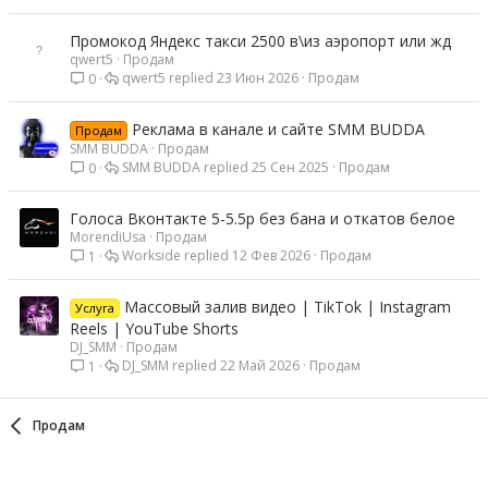
Промокод Яндекс такси 2500 в\из аэропорт или жд
qwert5
Продам
qwert5
23 Июн 2026
Продам
0
Реклама в канале и сайте SMM BUDDA
Продам
SMM BUDDA
Продам
SMM BUDDA
25 Сен 2025
Продам
0
Голоса Вконтакте 5-5.5р без бана и откатов белое
MorendiUsa
Продам
Workside
12 Фев 2026
Продам
1
Массовый залив видео | TikTok | Instagram
Услуга
Reels | YouTube Shorts
DJ_SMM
Продам
DJ_SMM
22 Май 2026
Продам
1
Продам