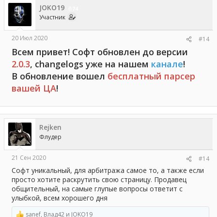
ц
JOKO19
и
74
и
Участник
:
20 Июл 2020
#14
Всем привет! Софт обновлен до версии
2.0.3
, changelogs уже на нашем
канале
!
В обновление вошел
бесплатный парсер
вашей ЦА
!
Rejken
Флудер
21 Сен 2020
#14
Софт уникальный, для арбитража самое то, а также если
просто хотите раскрутить свою страницу. Продавец
общительный, на самые глупые вопросы ответит с
улыбкой, всем хорошего дня
sanef
,
Влад42
и
JOKO19