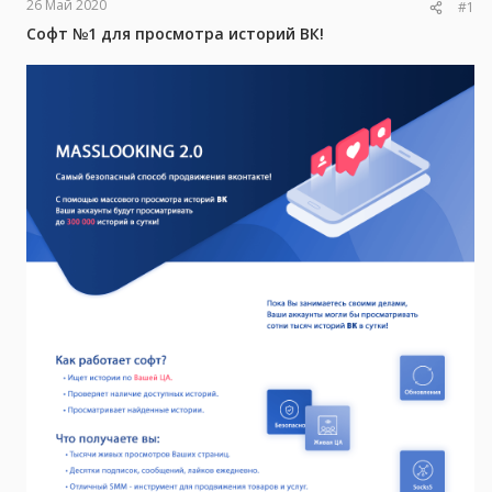
а
26 Май 2020
#1
Софт №1 для просмотра историй ВК!