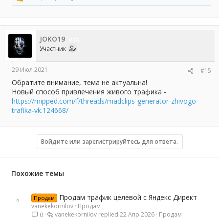
Р
е
а
к
ц
JOKO19
и
74
и
Участник
:
29 Июл 2021
#15
Обратите внимание, тема не актуальна!
Новый способ привлечения живого трафика -
https://mipped.com/f/threads/madclips-generator-zhivogo-
trafika-vk.124668/
Войдите или зарегистрируйтесь для ответа.
Похожие темы
Продам трафик целевой с Яндекс Директ
Продам
vanekekornilov
Продам
vanekekornilov
22 Апр 2026
Продам
0