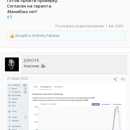
Готов пройти проверку.
Согласен на гаранта.
Манибэка нет!
VT
Последнее редактирование:
1 Авг 2020
Влад42
и
Andrew_Pakistan
Р
е
а
к
ц
JOKO19
и
74
и
Участник
:
27 Май 2020
#2