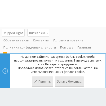
Mipped light
Russian (RU)
Обратная связь
Контакты
Условия и правила
Политика конфиденциальности
Помощь
Главная
R
На данном сайте используются файлы cookie, чтобы
S
персонализировать контент и сохранить Ваш вход в систему,
S
если Вы зарегистрируетесь.
Продолжая использовать этот сайт, Вы соглашаетесь на
Copyright © 2014 - 2025, mipped.com. Все права защищены. При
использование наших файлов cookie.
копировании материала с сайта, обратная ссылка обязательна!
Принять
Узнать больше…
Сверху
Снизу