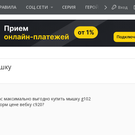
РАВИЛА
СОЦ.СЕТИ
СЕРИЯ
ГЕРОЙ ДНЯ
Вход
ышку
час максимально выгодно купить мышку g102
норм цене вебку c920?