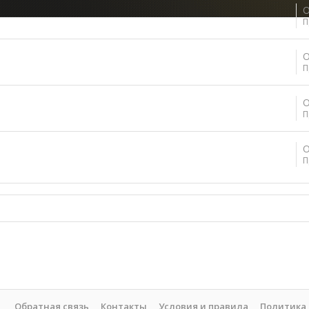
О
П
О
П
О
П
О
П
Обратная связь
Контакты
Условия и правила
Политика