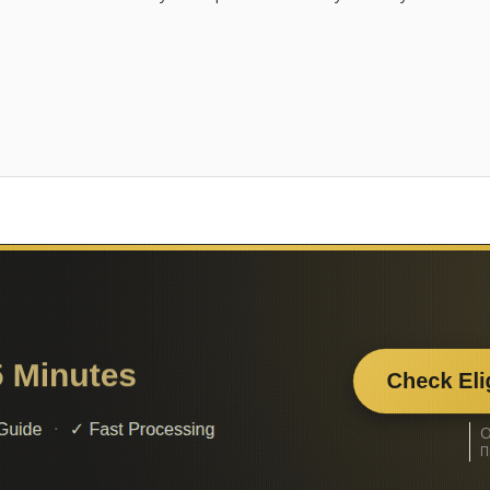
выгодней?
О
П