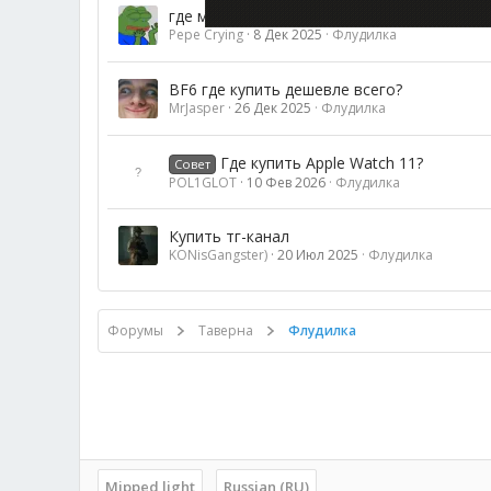
где можно купить промокод гуглплей?
Pepe Crying
8 Дек 2025
Флудилка
BF6 где купить дешевле всего?
MrJasper
26 Дек 2025
Флудилка
Где купить Apple Watch 11?
Совет
POL1GLOT
10 Фев 2026
Флудилка
Купить тг-канал
KONisGangster)
20 Июл 2025
Флудилка
Форумы
Таверна
Флудилка
Mipped light
Russian (RU)