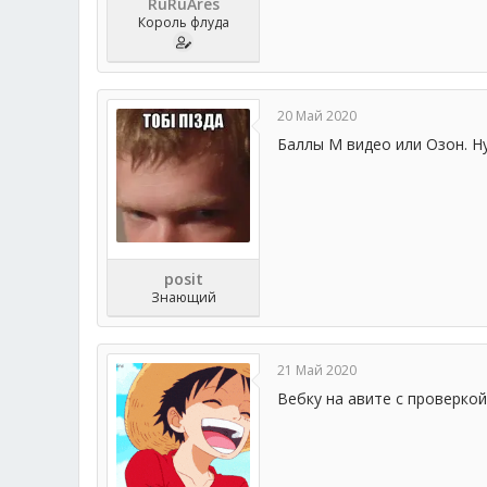
RuRuAres
Король флуда
20 Май 2020
Баллы М видео или Озон. Ну
posit
Знающий
21 Май 2020
Вебку на авите с проверкой