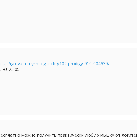
detail/igrovaja-mysh-logitech-g102-prodigy-910-004939/
 на 25.05
 бесплатно можно получить практически любую мышку от логитек