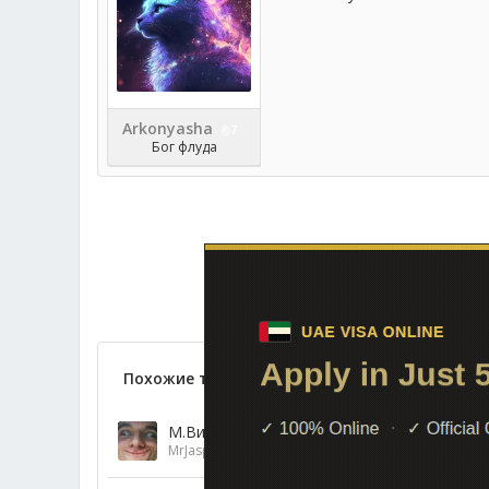
Arkonyasha
7
Бог флуда
Похожие темы
М.Видео, нужно купить холодильник. Как 
MrJasper
27 Ноя 2025
Флудилка