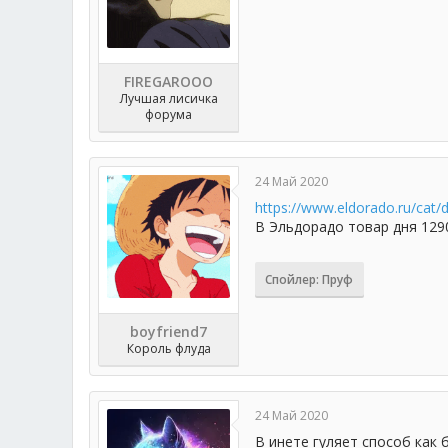
FIREGAROOO
Лучшая лисичка
форума
24 Май 2020
https://www.eldorado.ru/cat/
В Эльдорадо товар дня 1290
Спойлер:
Пруф
boyfriend7
Король флуда
24 Май 2020
В инете гуляет способ как