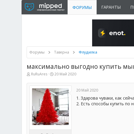
ГАРАНТЫ
П
ФОРУМЫ
Форумы
Таверна
Флудилка
максимально выгодно купить м
А
Д
RuRuAres
20 Май 2020
в
а
т
т
о
а
20 Май 2020
р
н
т
а
1. Здарова чуваки, как сей
е
ч
2. Есть способы купить по 
м
а
ы
л
а