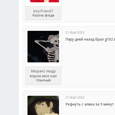
boyfriend7
Король флуда
21 Май 2020
Пару дней назад брал g102 
Моракс пидр
верни мне ник
Опытный
21 Май 2020
Рефнуть с алика за 5 минут