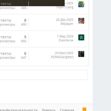
8 Дек 2025
тветы
0
Pepe Crying
росмотры
438
26 Дек 2025
тветы
0
MrJasper
росмотры
400
1 Мар 2026
тветы
5
DaniVerse
росмотры
692
20 Июл 2025
тветы
0
KONisGangster)
росмотры
647
R
 конфиденциальности
Помощь
Главная