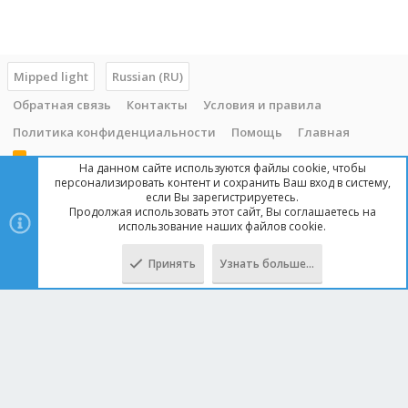
Mipped light
Russian (RU)
Обратная связь
Контакты
Условия и правила
Политика конфиденциальности
Помощь
Главная
R
На данном сайте используются файлы cookie, чтобы
S
персонализировать контент и сохранить Ваш вход в систему,
S
если Вы зарегистрируетесь.
Продолжая использовать этот сайт, Вы соглашаетесь на
Copyright © 2014 - 2025, mipped.com. Все права защищены. При
использование наших файлов cookie.
копировании материала с сайта, обратная ссылка обязательна!
Принять
Узнать больше…
Сверху
Снизу