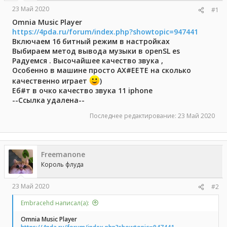
а
23 Май 2020
#1
Omnia Music Player
https://4pda.ru/forum/index.php?showtopic=947441
Включаем 16 битный режим в настройках
Выбираем метод вывода музыки в openSL es
Радуемся . Высочайшее качество звука ,
Особенно в машине просто АХ#ЕЕТЕ на сколько
качественно играет
)
Еб#т в очко качество звука 11 iphone
--Ссылка удалена--
Последнее редактирование:
23 Май 2020
Freemanone
Король флуда
23 Май 2020
#2
Embracehd написал(а):
Omnia Music Player