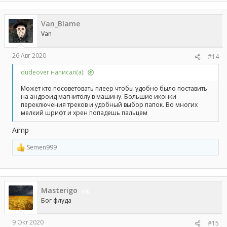
Van_Blame
Van
26 Авг 2020
#14
dudeover написал(а):
Может кто посоветовать плеер чтобы удобно было поставить
на андроид магнитолу в машину. Большие иконки
переключения треков и удобный выбор папок. Во многих
мелкий шрифт и хрен попадешь пальцем
Aimp
Semen999
Р
е
а
к
ц
Masterigo
и
6
и
Бог флуда
:
9 Окт 2020
#15