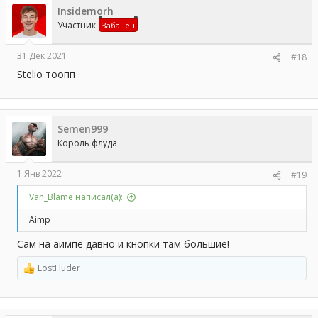
Insidemorh
Участник
Забанен
31 Дек 2021
#18
Stelio тоопп
Semen999
Король флуда
1 Янв 2022
#19
Van_Blame написал(а):
Aimp
Сам на аимпе давно и кнопки там большие!
LostFluder
Р
е
а
к