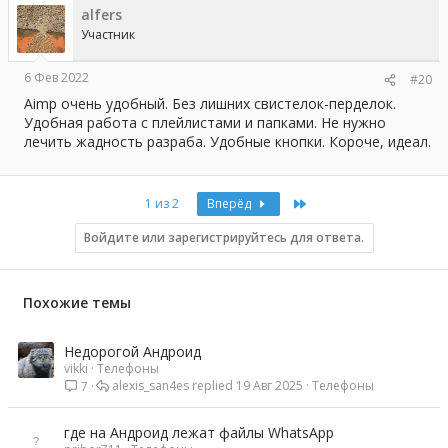
ц
alfers
и
и
Участник
:
6 Фев 2022
#20
Aimp очень удобный. Без лишних свистелок-перделок.
Удобная работа с плейлистами и папками. Не нужно
лечить жадность разраба. Удобные кнопки. Короче, идеал.
Last
1 из 2
Вперёд
Войдите или зарегистрируйтесь для ответа.
Похожие темы
Недорогой Андроид
vikki
Телефоны
alexis_san4es
19 Авг 2025
Телефоны
7
где на Андроид лежат файлы WhatsApp