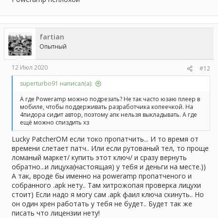
fartian
Опытный
12 Июл 2020
#12
superturbo91 написал(а):
А где Poweramp можно подрезать? Не так часто юзаю плеер в
мобиле, чтобы поддерживать разработчика копеечкой. На
4пидора сидит автор, поэтому апк нельзя выкладывать. А где
ещё можно спиздить хз
Lucky PatcherОМ если токо пропатчить... И то время от
времени слетает патч.. Или если рутованый тел, то проще
ломаный маркет/ купить этот ключ/ и сразу вернуть
обратно...и лицуха(настоящая) у тебя и деньги на месте.))
А так, вроде бы именно на poweramp пропатченого и
собранного .apk нету.. Там хитрожопая проверка лицухи
стоит) Если надо я могу сам .apk фаил ключа скинуть.. Но
он один хрен работать у тебя не будет.. Будет так же
писать что лицензии нету!