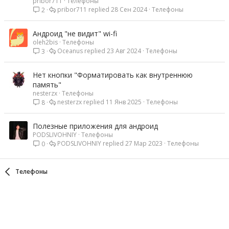
pribor711
Телефоны
pribor711
28 Сен 2024
Телефоны
2
Андроид "не видит" wi-fi
oleh2bis
Телефоны
Oceanus
23 Авг 2024
Телефоны
3
Нет кнопки "Форматировать как внутреннюю
память"
nesterzx
Телефоны
nesterzx
11 Янв 2025
Телефоны
8
Полезные приложения для андроид
PODSLIVOHNIY
Телефоны
PODSLIVOHNIY
27 Мар 2023
Телефоны
0
Телефоны