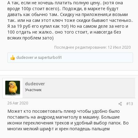
А так, если не хочешь платить полную цену.. (хотя она
вроде 100р стоит всего).. Подожди, в маркете будут
давать как обычно там.. Скидку на приложения,и возьми
так.. или на сам этот ключ тоже скидки бывают частенько..
Я за 19 руб его купил как то!) Но на самом деле за него и
100 отдать не жалко.. оно того стоит, и навсегда без
всяких проблем зато)
Последнее редактирование:
12 Июл 2020
dudeover
и
superturbo91
Р
е
а
к
ц
dudeover
и
и
Участник
:
26 Авг 2020
#13
Может кто посоветовать плеер чтобы удобно было
поставить на андроид магнитолу в машину. Большие
иконки переключения треков и удобный выбор папок. Во
многих мелкий шрифт и хрен попадешь пальцем