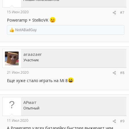
15 Июн 2020
#7
Poweramp + StellioVK
NotABadGuy
Р
е
а
к
ц
araazaer
и
и
Участник
:
21 Июн 2020
#8
Еще хуже стало играть на Mi 8
АРмат
Опытный
11 Июл 2020
#9
А Poweramp у всех батарейку быстрее выжирает чем