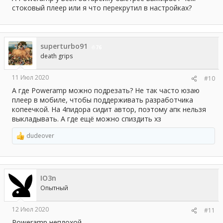
стоковый плеер или я что перекрутил в настройках?
superturbo91
76
death grips
11 Июл 2020
#10
А где Poweramp можно подрезать? Не так часто юзаю
плеер в мобиле, чтобы поддерживать разработчика
копеечкой. На 4пидора сидит автор, поэтому апк нельзя
выкладывать. А где ещё можно спиздить хз
dudeover
Р
е
а
к
ц
IO3n
и
и
Опытный
:
12 Июл 2020
#11
Poweramp неплохой