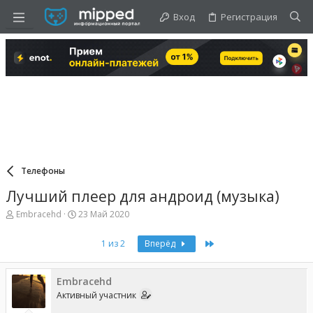
Вход
Регистрация
Телефоны
Лучший плеер для андроид (музыка)
А
Д
Embracehd
23 Май 2020
в
а
т
т
Last
1 из 2
Вперёд
о
а
р
н
т
а
е
Embracehd
ч
м
а
Активный участник
ы
л