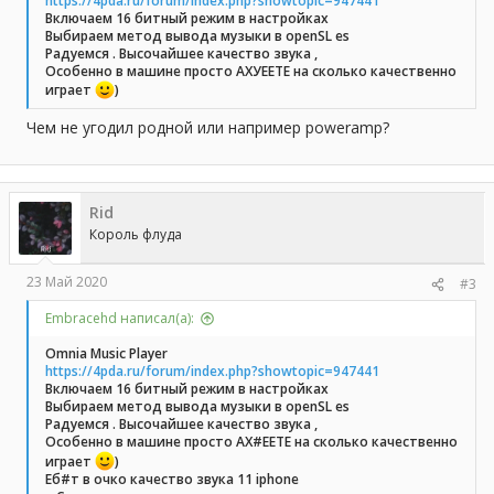
https://4pda.ru/forum/index.php?showtopic=947441
Включаем 16 битный режим в настройках
Выбираем метод вывода музыки в openSL es
Радуемся . Высочайшее качество звука ,
Особенно в машине просто АХУЕЕТЕ на сколько качественно
играет
)
Чем не угодил родной или например poweramp?
Rid
Король флуда
23 Май 2020
#3
Embracehd написал(а):
Omnia Music Player
https://4pda.ru/forum/index.php?showtopic=947441
Включаем 16 битный режим в настройках
Выбираем метод вывода музыки в openSL es
Радуемся . Высочайшее качество звука ,
Особенно в машине просто АХ#ЕЕТЕ на сколько качественно
играет
)
Еб#т в очко качество звука 11 iphone