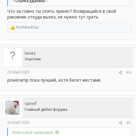
--Ссылка удалена--
Что за говно ты опять принёс? Возвращайся в свой
раковник откуда вылез, не нужно тут срать
NotABadGuy
Р
е
а
к
ц
lavas
и
и
Участник
:
23 Май 2020
#4
poweramp пока лучший, хотя бесит местами
sanef
Главный дебил форума
23 Май 2020
#5
Embracehd написал(а):