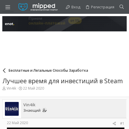
Вход
Регистрация
Бесплатные и Легальные Способы Заработка
Лучшее время для инвестиций в Steam
А
Д
Vin4ik
22 Май 2020
в
а
т
т
о
а
Vin4ik
р
н
Знающий
т
а
е
ч
м
а
22 Май 2020
#1
ы
л