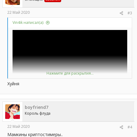
:
22 Май 2020
#3
Vin4ik написал(а):
Нажмите для раскрытия...
Хуйня
boyfriend7
Король флуда
22 Май 2020
#4
Мамкины криптостимеры..