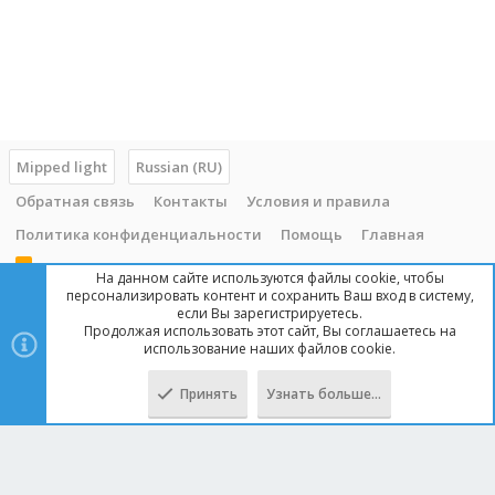
Mipped light
Russian (RU)
Обратная связь
Контакты
Условия и правила
Политика конфиденциальности
Помощь
Главная
R
На данном сайте используются файлы cookie, чтобы
S
персонализировать контент и сохранить Ваш вход в систему,
S
если Вы зарегистрируетесь.
Продолжая использовать этот сайт, Вы соглашаетесь на
Copyright © 2014 - 2025, mipped.com. Все права защищены. При
использование наших файлов cookie.
копировании материала с сайта, обратная ссылка обязательна!
Принять
Узнать больше…
Сверху
Снизу