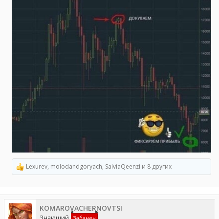
Lexurev
,
molodandgoryach
,
SalviaQeenzi
и 8 других
Р
е
а
к
ц
KOMAROVACHERNOVTSI
и
и
Знающий
Забанен