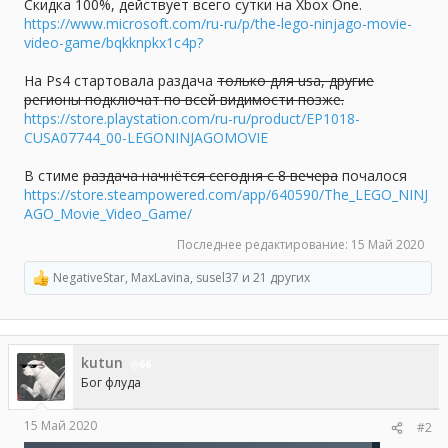
а
Скидка 100%, действует всего сутки на Xbox One.
https://www.microsoft.com/ru-ru/p/the-lego-ninjago-movie-
video-game/bqkknpkx1c4p?
На Ps4 стартовала раздача
только для usa, другие
регионы подключат по всей видимости позже.
https://store.playstation.com/ru-ru/product/EP1018-
CUSA07744_00-LEGONINJAGOMOVIE
В стиме
раздача начнётся сегодня с 8 вечера
почалося
https://store.steampowered.com/app/640590/The_LEGO_NINJ
AGO_Movie_Video_Game/
Последнее редактирование:
15 Май 2020
NegativeStar
,
MaxLavina
,
susel37
и 21 других
Р
е
а
к
ц
kutun
и
66
и
Бог флуда
:
15 Май 2020
#2