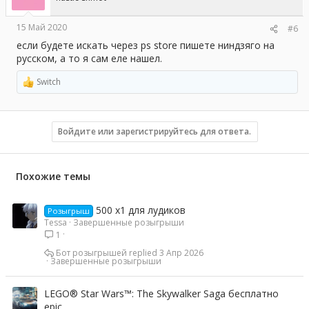
:
15 Май 2020
#6
если будете искать через ps store пишете ниндзяго на
русском, а то я сам еле нашел.
Switch
Р
е
а
к
ц
Войдите или зарегистрируйтесь для ответа.
и
и
:
Похожие темы
500 x1 для лудиков
Розыгрыш
Tessa
Завершенные розыгрыши
1
Бот розыгрышей
3 Апр 2026
Завершенные розыгрыши
LEGO® Star Wars™: The Skywalker Saga бесплатно
epic