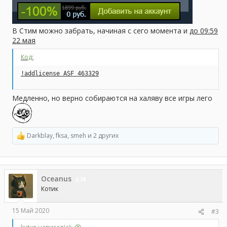
В Стим можно забрать, начиная с сего момента и
до 09:59
22 мая
Код:
!addlicense ASF 463329
Медленно, но верно собираются на халяву все игры лего
Darkblay
,
fksa
,
smeh
и 2 других
Р
е
а
к
ц
Oceanus
и
78
и
Котик
:
15 Май 2020
#3