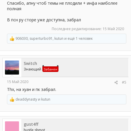
Спасибо, апну чтоб темы не плодили + инфа наиболее
полная
В псн ру сторе уже доступна, забрал
Последнее редактирование:
15 Май 2020
906030
,
superturbo91
,
kutun
и ещё 1 человек
Р
е
а
к
ц
Switch
и
и
Знающий
Забанен
:
15 Май 2020
#5
Thx, на хуан и пк забрал.
deaddynasty
и
kutun
Р
е
а
к
ц
gust4ff
и
и
hustle shmot