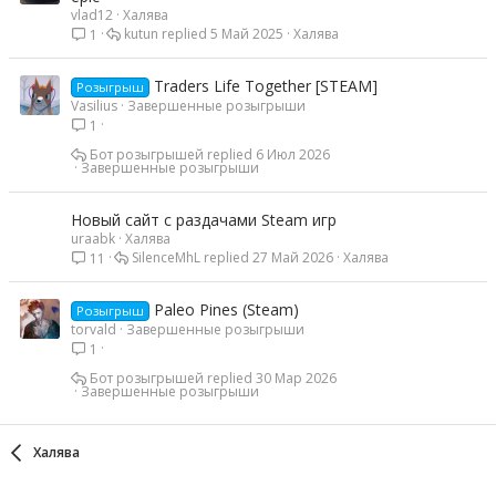
vlad12
Халява
kutun
5 Май 2025
Халява
1
Traders Life Together [STEAM]
Розыгрыш
Vasilius
Завершенные розыгрыши
1
Бот розыгрышей
6 Июл 2026
Завершенные розыгрыши
Новый сайт с раздачами Steam игр
uraabk
Халява
SilenceMhL
27 Май 2026
Халява
11
Paleo Pines (Steam)
Розыгрыш
torvald
Завершенные розыгрыши
1
Бот розыгрышей
30 Мар 2026
Завершенные розыгрыши
Халява