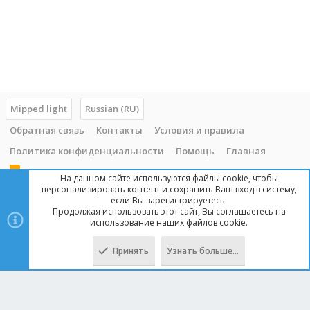
Mipped light
Russian (RU)
Обратная связь
Контакты
Условия и правила
Политика конфиденциальности
Помощь
Главная
R
На данном сайте используются файлы cookie, чтобы
S
персонализировать контент и сохранить Ваш вход в систему,
S
если Вы зарегистрируетесь.
Продолжая использовать этот сайт, Вы соглашаетесь на
Copyright © 2014 - 2025, mipped.com. Все права защищены. При
использование наших файлов cookie.
копировании материала с сайта, обратная ссылка обязательна!
Принять
Узнать больше…
Сверху
Снизу