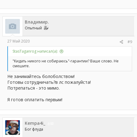
Владимир.
Опытный
27 Май 2020
#9
StasTaganrog написал(а):
"Кидать никого не собираюсь"-гарантии? Ваше слово. Не
смешите.
Не занимайтесь болоболством!
Готовы сотрудничать?в лс пожалуйста!
Потрепаться - это мимо.
Я готов оплатить первым!
Kempa4i_
53
Бог флуда