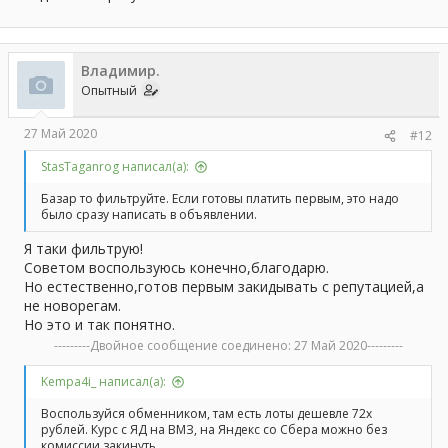
Владимир.
Опытный
27 Май 2020
#12
StasTaganrog написал(а):
Базар то фильтруйте. Если готовы платить первым, это надо
было сразу написать в объявлении.
Я таки фильтрую!
Советом воспользуюсь конечно,благодарю.
Но естественно,готов первым закидывать с репутацией,а
не новорегам.
Но это и так понятно.
---------Двойное сообщение соединено:
27 Май 2020
---------
Kempa4i_ написал(а):
Воспользуйся обменником, там есть лоты дешевле 72х
рублей. Курс с ЯД на ВМЗ, на Яндекс со Сбера можно без
комиссии закинуть.