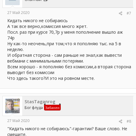
:
27 Май 2020
#7
Кидать никого не собираюсь
А так все верно,комиссия много жрет.
Посл. раз при курсе 70,7р у меня пополнение вышло аж
74р
Ну как-то неочень,при том,что я пополняю тыс. на 5 в
неделю.
И обратная сторона - сам раньше не знал,как вывести
вебмани с минимальными потерями.
Всем хорошо - я пополняю без комиссии,а вторая сторона
выводит без комиссии
Что здесь такого?И это на ровном месте.
StasTaganrog
Бог флуда
Забанен
27 Май 2020
#8
"Кидать никого не собираюсь"-гарантии? Ваше слово. Не
смешите.