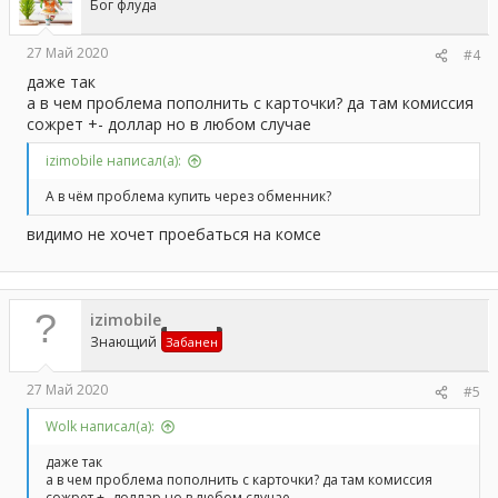
Бог флуда
27 Май 2020
#4
даже так
а в чем проблема пополнить с карточки? да там комиссия
сожрет +- доллар но в любом случае
izimobile написал(а):
А в чём проблема купить через обменник?
видимо не хочет проебаться на комсе
izimobile
Знающий
Забанен
27 Май 2020
#5
Wolk написал(а):
даже так
а в чем проблема пополнить с карточки? да там комиссия
сожрет +- доллар но в любом случае