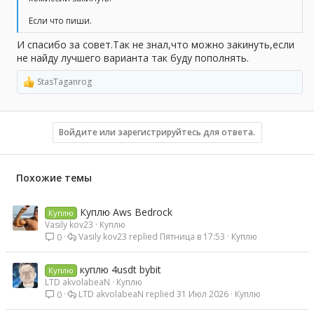
Если что пиши.
И спасибо за совет.Так не знал,что можно закинуть,если
не найду лучшего варианта так буду пополнять.
StasTaganrog
Р
е
а
к
ц
Войдите или зарегистрируйтесь для ответа.
и
и
:
Похожие темы
Куплю Aws Bedrock
Куплю
Vasily kov23
Куплю
Vasily kov23
Пятница в 17:53
Куплю
0
куплю 4usdt bybit
Куплю
LTD akvolabeaN
Куплю
LTD akvolabeaN
31 Июл 2026
Куплю
0