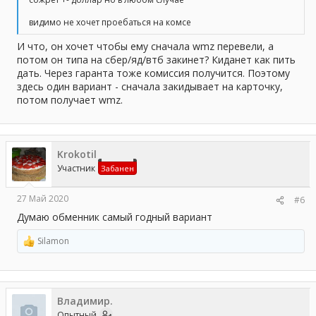
видимо не хочет проебаться на комсе
И что, он хочет чтобы ему сначала wmz перевели, а
потом он типа на сбер/яд/втб закинет? Киданет как пить
дать. Через гаранта тоже комиссия получится. Поэтому
здесь один вариант - сначала закидывает на карточку,
потом получает wmz.
Krokotil
Участник
Забанен
27 Май 2020
#6
Думаю обменник самый годный вариант
Silamon
Р
е
а
к
ц
Владимир.
и
и
Опытный