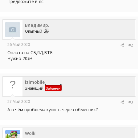
а
Предложите в лс
Владимир.
Опытный
26 Май 2020
#2
Оплата на СБ,ЯД,ВТБ.
Нужно 20$+
izimobile
Знающий
Забанен
27 Май 2020
#3
А в чём проблема купить через обменник?
Wolk