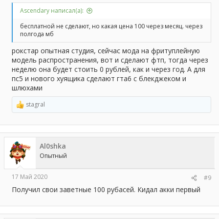
Ascendary написал(а):
бесплатной не сделают, но какая цена 100 через месяц. через
полгода мб
рокстар опытная студия, сейчас мода на фритуплейную
модель распространения, вот и сделают фтп, тогда через
неделю она будет стоить 0 рублей, как и через год. А для
пс5 и нового хуящика сделают гта6 с блекджеком и
шлюхами
stagral
Р
е
а
к
ц
Al0shka
и
и
Опытный
:
17 Май 2020
#9
Получил свои заветные 100 рубасей. Кидал акки первый