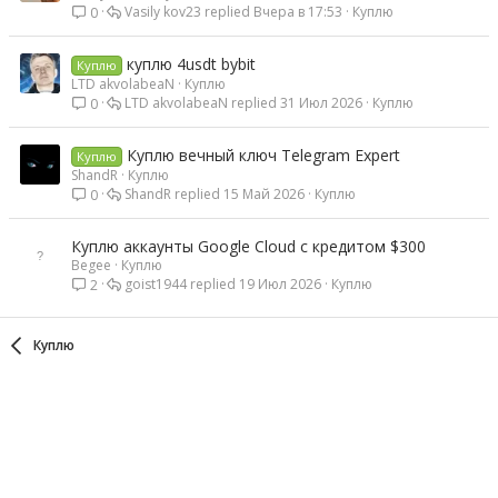
Vasily kov23
Вчера в 17:53
Куплю
0
куплю 4usdt bybit
Куплю
LTD akvolabeaN
Куплю
LTD akvolabeaN
31 Июл 2026
Куплю
0
Куплю вечный ключ Telegram Expert
Куплю
ShandR
Куплю
ShandR
15 Май 2026
Куплю
0
Куплю аккаунты Google Cloud с кредитом $300
Begee
Куплю
goist1944
19 Июл 2026
Куплю
2
Куплю