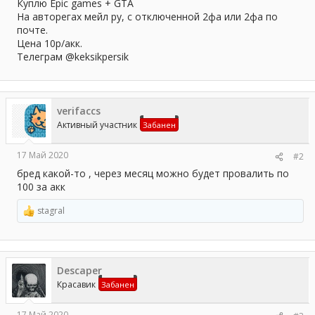
а
Куплю Epic games + GTA
На авторегах мейл ру, с отключенной 2фа или 2фа по
почте.
Цена 10р/акк.
Телеграм @keksikpersik
verifaccs
Активный участник
Забанен
17 Май 2020
#2
бред какой-то , через месяц можно будет провалить по
100 за акк
stagral
Р
е
а
к
ц
Descaper
и
и
Красавик
Забанен
:
17 Май 2020