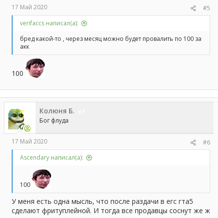
17 Май 2020
#5
verifaccs написал(а):
бред какой-то , через месяц можно будет провалить по 100 за
акк
100
Колюня Б.
1
Бог флуда
17 Май 2020
#6
Ascendary написал(а):
100
У меня есть одна мысль, что после раздачи в егс гта5
сделают фритуплейной. И тогда все продавцы соснут же ж