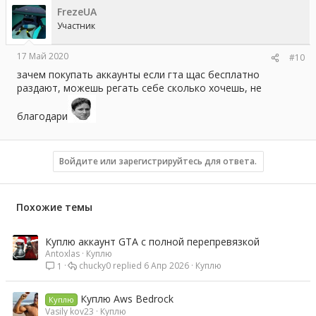
FrezeUA
Участник
17 Май 2020
#10
зачем покупать аккаунты если гта щас бесплатно
раздают, можешь регать себе сколько хочешь, не
благодари
Войдите или зарегистрируйтесь для ответа.
Похожие темы
Куплю аккаунт GTA с полной перепревязкой
Antoxlas
Куплю
chucky0
6 Апр 2026
Куплю
1
Куплю Aws Bedrock
Куплю
Vasily kov23
Куплю