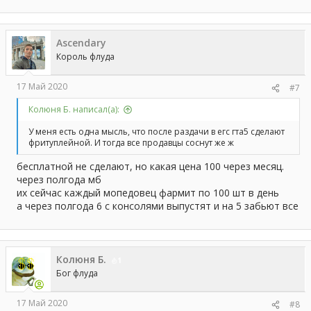
Ascendary
Король флуда
17 Май 2020
#7
Колюня Б. написал(а):
У меня есть одна мысль, что после раздачи в егс гта5 сделают
фритуплейной. И тогда все продавцы соснут же ж
бесплатной не сделают, но какая цена 100 через месяц.
через полгода мб
их сейчас каждый мопедовец фармит по 100 шт в день
а через полгода 6 с консолями выпустят и на 5 забьют все
Колюня Б.
1
Бог флуда
17 Май 2020
#8