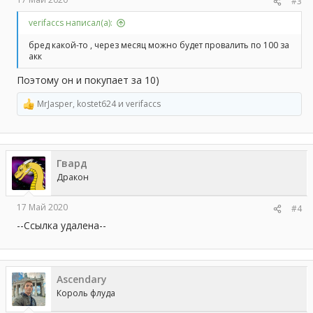
#3
verifaccs написал(а):
бред какой-то , через месяц можно будет провалить по 100 за
акк
Поэтому он и покупает за 10)
MrJasper
,
kostet624
и
verifaccs
Р
е
а
к
ц
Гвард
и
и
Дракон
:
17 Май 2020
#4
--Ссылка удалена--
Ascendary
Король флуда