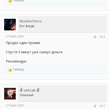
TeMaKp
Р
е
а
к
ц
Bladeinferno
и
и
Бог флуда
:
27 Май 2020
#10
Продал один промик
Спустя 5 минут уже скинул деньги
Рекомендую
TeMaKp
Р
е
а
к
ц
✌ zakzak ✌
и
и
Опытный
:
27 Май 2020
#11