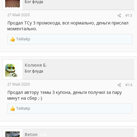
и
Бог флуда
:
27 Май 2020
#13
Продал ТСу 3 промокода, все нормально, деньги прислал
моментально.
TeMaKp
Р
е
а
к
ц
Колюня Б.
и
и
Бог флуда
:
27 Май 2020
#14
Продал автору темы 3 купона, деньги получил за пару
минут на сбер ;-)
TeMaKp
Р
е
а
к
ц
Beton
и
29