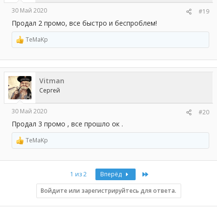
30 Май 2020
#19
Продал 2 промо, все быстро и беспроблем!
TeMaKp
Р
е
а
к
ц
Vitman
и
и
Сергей
:
30 Май 2020
#20
Продал 3 промо , все прошло ок .
TeMaKp
Р
е
а
к
Last
1 из 2
Вперёд
ц
и
и
Войдите или зарегистрируйтесь для ответа.
: