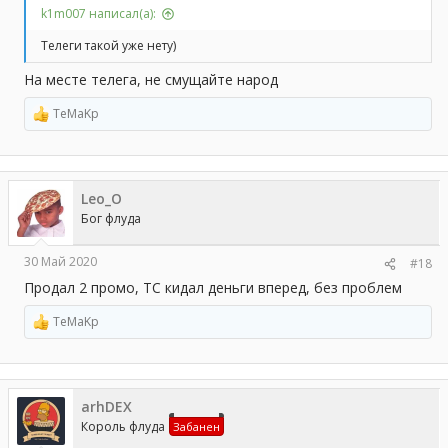
k1m007 написал(а):
Телеги такой уже нету)
На месте телега, не смущайте народ
TeMaKp
Р
е
а
к
ц
Leo_O
и
и
Бог флуда
:
30 Май 2020
#18
Продал 2 промо, ТС кидал деньги вперед, без проблем
TeMaKp
Р
е
а
к
ц
arhDEX
и
и
Король флуда
Забанен
: