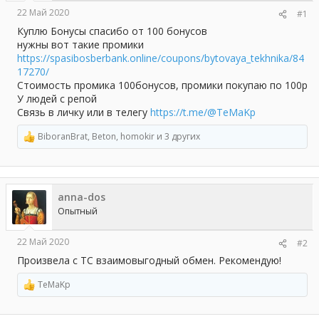
а
22 Май 2020
#1
Куплю Бонусы спасибо от 100 бонусов
нужны вот такие промики
https://spasibosberbank.online/coupons/bytovaya_tekhnika/84
17270/
Стоимость промика 100бонусов, промики покупаю по 100р
У людей с репой
Связь в личку или в телегу
https://t.me/@TeMaKp
BiboranBrat
,
Beton
,
homokir
и 3 других
Р
е
а
к
ц
anna-dos
и
и
Опытный
:
22 Май 2020
#2
Произвела с ТС взаимовыгодный обмен. Рекомендую!
TeMaKp
Р
е
а