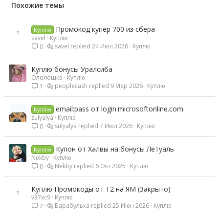
Похожие темы
Промокод купер 700 из сбера
Куплю
savel
Куплю
savel
24 Июл 2026
Куплю
0
Куплю бонусы Уралсиба
Ололошка
Куплю
peoplecash
9 Мар 2026
Куплю
1
email:pass от login.microsoftonline.com
Куплю
sulyalya
Куплю
sulyalya
7 Июл 2026
Куплю
0
Купон от Халвы на бонусы Летуаль
Куплю
Nekby
Куплю
Nekby
6 Окт 2025
Куплю
0
Куплю Промокоды от Т2 на ЯМ (Закрыто)
v37xc9
Куплю
Барабулька
25 Июн 2026
Куплю
2