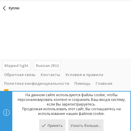
Куплю
Mipped light
Russian (RU)
Обратная связь
Контакты
Условия и правила
Политика конфиденциальности
Помощь
Главная
R
На данном сайте используются файлы cookie, чтобы
S
персонализировать контент и сохранить Ваш вход в систему,
S
если Вы зарегистрируетесь.
Продолжая использовать этот сайт, Вы соглашаетесь на
Copyright © 2014 - 2025, mipped.com. Все права защищены. При
использование наших файлов cookie.
копировании материала с сайта, обратная ссылка обязательна!
Принять
Узнать больше…
Сверху
Снизу