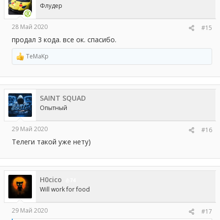
и
Флудер
:
28 Май 2020
#15
продал 3 кода. все ок. спасибо.
TeMaKp
Р
е
а
к
ц
SAINT SQUAD
и
и
Опытный
:
29 Май 2020
#16
Телеги такой уже нету)
H0cico
74
Will work for food
29 Май 2020
#17