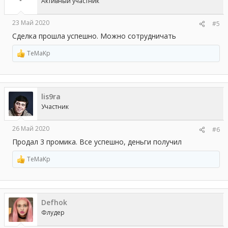
Активный участник
23 Май 2020
#5
Сделка прошла успешно. Можно сотрудничать
TeMaKp
Р
е
а
к
ц
lis9ra
и
и
Участник
:
26 Май 2020
#6
Продал 3 промика. Все успешно, деньги получил
TeMaKp
Р
е
а
к
ц
Defhok
и
и
Флудер
: