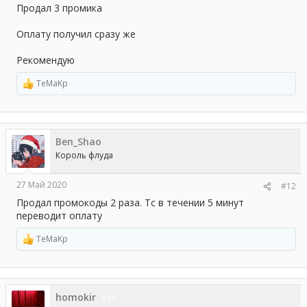
Продал 3 промика
Оплату получил сразу же
Рекомендую
TeMaKp
Р
е
а
к
ц
Ben_Shao
и
и
Король флуда
:
27 Май 2020
#12
Продал промокоды 2 раза. Тс в течении 5 минут
переводит оплату
TeMaKp
Р
е
а
к
ц
homokir
и
57