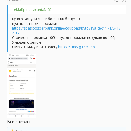
#9
TeMaKp написал(а):
Куплю Бонусы спасибо от 100 бонусов
нужны вот такие промики
https://spasibosberbank.online/coupons/bytovaya_tekhnika/8417
270/
Стоимость промика 100бонусов, промики покупаю по 100р
У людей с репой
Связь в личку или в телегу
https://t.me/@TeMaKp
Все заебись