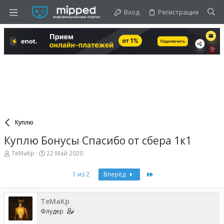
Вход
Регистрация
Куплю
Куплю Бонусы Спасибо от сбера 1к1
А
Д
TeMaKp
22 Май 2020
в
а
т
т
Last
1 из 2
Вперёд
о
а
р
н
т
а
е
TeMaKp
ч
м
а
Флудер
ы
л