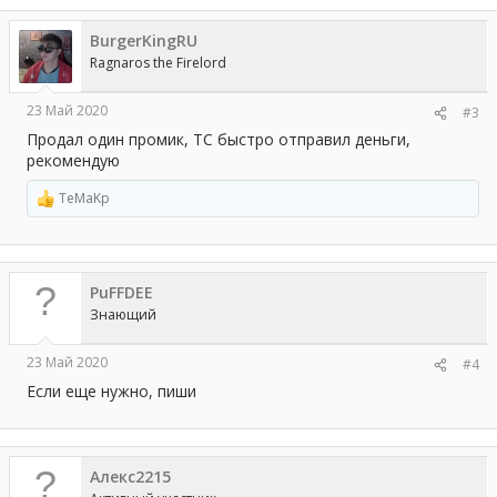
к
ц
BurgerKingRU
и
и
Ragnaros the Firelord
:
23 Май 2020
#3
Продал один промик, ТС быстро отправил деньги,
рекомендую
TeMaKp
Р
е
а
к
ц
PuFFDEE
и
и
Знающий
:
23 Май 2020
#4
Если еще нужно, пиши
Алекс2215