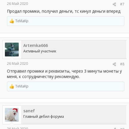
26 Май 2020
#7
Продал промики, получил деньги, тс кинул деньги вперед
TeMaKp
Р
е
а
к
ц
Artemka666
и
и
Активный участник
:
26 Май 2020
#8
Отправил промики и реквизиты, через 3 минуты монеты у
меня, к сотрудничеству рекомендую.
TeMaKp
Р
е
а
к
ц
sanef
и
и
Главный дебил форума
:
26 Май 2020