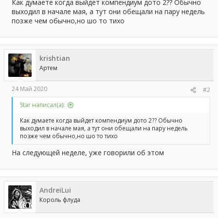
а
Как думаете когда выйдет компендиум дото 2?? Обычно
выходил в начале мая, а тут они обещали на пару недель
позже чем обычно,но шо то тихо
krishtian
Артем
24 Май 2020
#2
Star написал(а):
Как думаете когда выйдет компендиум дото 2?? Обычно
выходил в начале мая, а тут они обещали на пару недель
позже чем обычно,но шо то тихо
На следующей неделе, уже говорили об этом
AndreiLui
Король флуда