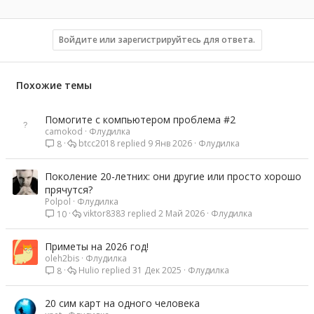
Войдите или зарегистрируйтесь для ответа.
Похожие темы
Помогите с компьютером проблема #2
camokod
Флудилка
btcc2018
9 Янв 2026
Флудилка
8
Поколение 20-летних: они другие или просто хорошо
прячутся?
Polpol
Флудилка
viktor8383
2 Май 2026
Флудилка
10
Приметы на 2026 год!
oleh2bis
Флудилка
Hulio
31 Дек 2025
Флудилка
8
20 сим карт на одного человека