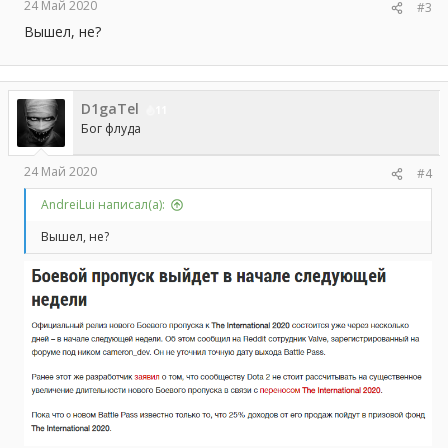
24 Май 2020
#3
Вышел, не?
D1gaTel
11
Бог флуда
24 Май 2020
#4
AndreiLui написал(а):
Вышел, не?