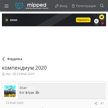
Вход
Регистрация
Флудилка
компендиум 2020
А
Д
Star
24 Май 2020
в
а
т
т
о
а
Star
71
р
н
Бог флуда
т
а
е
ч
м
а
24 Май 2020
#1
ы
л