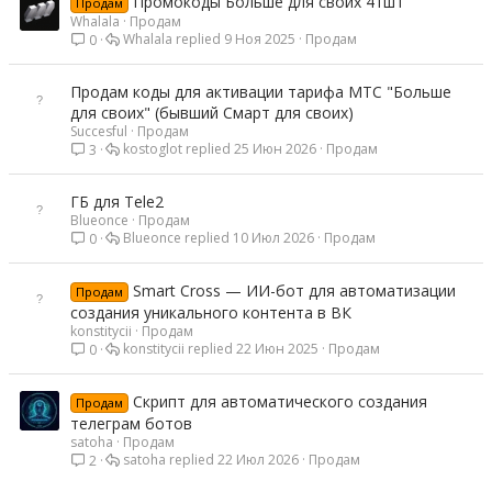
Промокоды Больше для своих 41шт
Продам
Whalala
Продам
Whalala
9 Ноя 2025
Продам
0
Продам коды для активации тарифа МТС "Больше
для своих" (бывший Смарт для своих)
Succesful
Продам
kostoglot
25 Июн 2026
Продам
3
ГБ для Tele2
Blueonce
Продам
Blueonce
10 Июл 2026
Продам
0
Smart Cross — ИИ-бот для автоматизации
Продам
создания уникального контента в ВК
konstitycii
Продам
konstitycii
22 Июн 2025
Продам
0
Скрипт для автоматического создания
Продам
телеграм ботов
satoha
Продам
satoha
22 Июл 2026
Продам
2