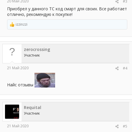
20 Май 2020
#3
Приобрел у данного ТС код смарт для своих. Все работает
отлично, рекомендую к покупке!
izzinzzi
Р
е
а
к
ц
zerocrossing
и
и
Участник
:
21 Май 2020
#4
Найс отзывы
Requital
Участник
21 Май 2020
#5