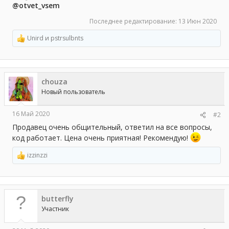
@otvet_vsem
Последнее редактирование:
13 Июн 2020
Unird
и
pstrsulbnts
Р
е
а
к
ц
chouza
и
и
Новый пользователь
:
16 Май 2020
#2
Продавец очень общительный, ответил на все вопросы,
код работает. Цена очень приятная! Рекомендую!
izzinzzi
Р
е
а
к
ц
butterfly
и
и
Участник
: