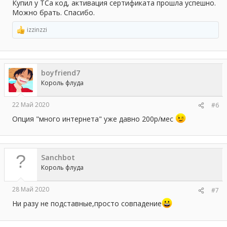
Купил у ТСа код, активация сертификата прошла успешно.
Можно брать. Спасибо.
izzinzzi
Р
е
а
к
ц
boyfriend7
и
и
Король флуда
:
22 Май 2020
#6
Опция "много интернета" уже давно 200р/мес
Sanchbot
Король флуда
28 Май 2020
#7
Ни разу не подставные,просто совпадение