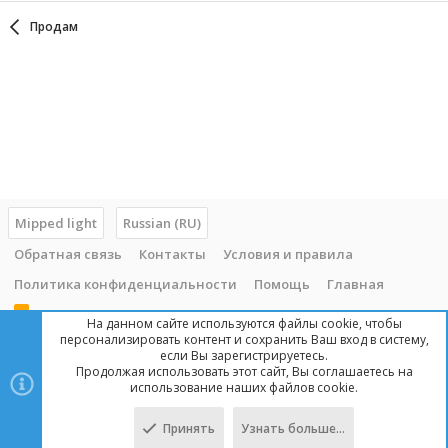
Продам
Mipped light
Russian (RU)
Обратная связь
Контакты
Условия и правила
Политика конфиденциальности
Помощь
Главная
R
На данном сайте используются файлы cookie, чтобы
S
персонализировать контент и сохранить Ваш вход в систему,
S
если Вы зарегистрируетесь.
Продолжая использовать этот сайт, Вы соглашаетесь на
Copyright © 2014 - 2025, mipped.com. Все права защищены. При
использование наших файлов cookie.
копировании материала с сайта, обратная ссылка обязательна!
Принять
Узнать больше…
Сверху
Снизу