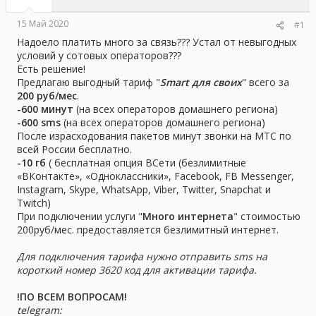
ы
л
а
15 Май 2020
#1
Надоело платить много за связь??? Устал от невыгодных
условий у сотовых операторов???
Есть решение!
Предлагаю выгодный тариф "
Smart для своих
" всего за
200 руб/мес
.
-600 минут
(на всех операторов домашнего региона)
-600 sms
(на всех операторов домашнего региона)
После израсходования пакетов минут звонки на МТС по
всей России бесплатно.
-10 гб
( бесплатная опция ВСети (безлимитные
«ВКонтакте», «Одноклассники», Facebook, FB Messenger,
Instagram, Skype, WhatsApp, Viber, Twitter, Snapchat и
Twitch)
При подключении услуги "
Много интернета
" стоимостью
200руб/мес. предоставляется безлимитный интернет.
Для подключения тарифа нужно отправить sms на
короткий номер 3620 код для активации тарифа.
!ПО ВСЕМ ВОПРОСАМ!
telegram: