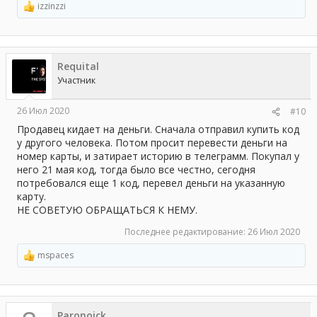
izzinzzi
Р
е
а
к
ц
Requital
и
и
Участник
:
26 Июл 2020
#10
Продавец кидает на деньги. Сначала отправил купить код
у другого человека. Потом просит перевести деньги на
номер карты, и затирает историю в телеграмм. Покупал у
него 21 мая код, тогда было все честно, сегодня
потребовался еще 1 код, перевел деньги на указанную
карту.
НЕ СОВЕТУЮ ОБРАЩАТЬСЯ К НЕМУ.
Последнее редактирование:
26 Июл 2020
mspaces
Р
е
а
к
ц
Paronoick
и