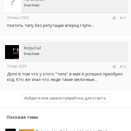
и
Участник
:
29 Июл 2020
#11
платить типу без репутации вперед глупо...
Requital
Участник
10 Авг 2020
#12
Дело в том что у этого "типа" в мая я успешно приобрел
код. Кто же знал что люди такие мелочные...
Войдите или зарегистрируйтесь для ответа.
Похожие темы