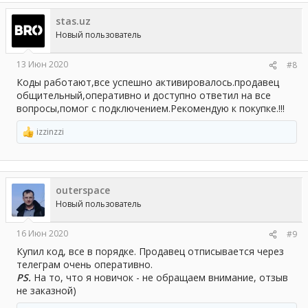
stas.uz
Новый пользователь
13 Июн 2020
#8
Коды работают,все успешно активировалось.продавец
общительный,оперативно и доступно ответил на все
вопросы,помог с подключением.Рекомендую к покупке.!!!
izzinzzi
Р
е
а
к
ц
outerspace
и
и
Новый пользователь
:
16 Июн 2020
#9
Купил код, все в порядке. Продавец отписывается через
телеграм очень оперативно.
PS.
На то, что я новичок - не обращаем внимание, отзыв
не заказной)