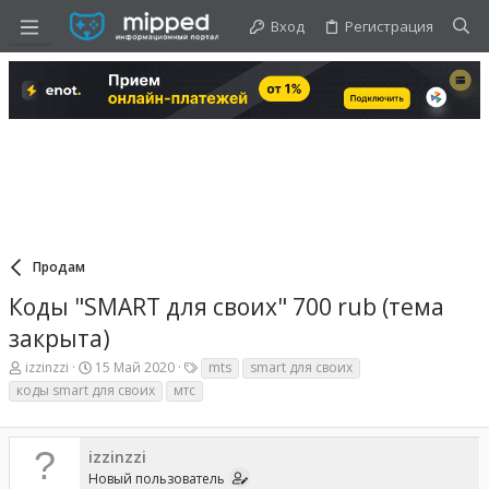
Вход
Регистрация
Продам
Коды "SMART для своих" 700 rub (тема
закрыта)
А
Д
Т
izzinzzi
15 Май 2020
mts
smart для своих
в
а
е
коды smart для своих
мтс
т
т
г
о
а
и
р
н
т
а
izzinzzi
е
ч
Новый пользователь
м
а