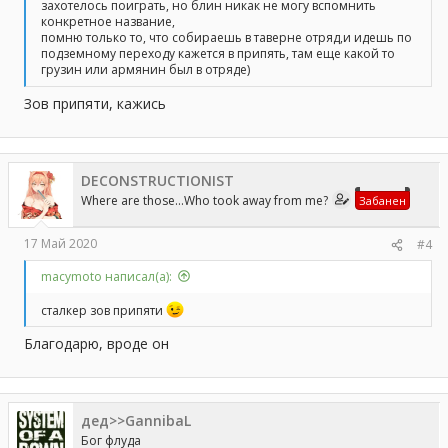
захотелось поиграть, но блин никак не могу вспомнить
конкретное название,
помню только то, что собираешь в таверне отряд,и идешь по
подземному переходу кажется в припять, там еще какой то
грузин или армянин был в отряде)
Зов припяти, кажись
DECONSTRUCTIONIST
Where are those...Who took away from me?
Забанен
17 Май 2020
#4
macymoto написал(а):
сталкер зов припяти
Благодарю, вроде он
дед>>GannibaL
Бог флуда