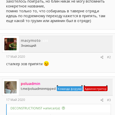
а
захотелось поиграть, но блин никак не могу вспомнить
конкретное название,
помню только то, что собираешь в таверне отряд,и
идешь по подземному переходу кажется в припять, там
еще какой то грузин или армянин был в отряде)
macymoto
30
Знающий
17 Май 2020
#2
сталкер зов припяти
poluadmin
t.me/poluadminmipped
Команда форума
Администратор
17 Май 2020
#3
DECONSTRUCTIONIST написал(а):