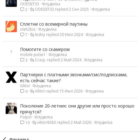
ODESSIT33
Флудилка
ODESSIT33
2 Сен 2025
Флудилка
2
Сплетни со всемирной паутины
oleh2bis
Флудилка
leshiy
20 Июл 2024
Флудилка
7
Помогите со скамером
mobile-pulse1
Флудилка
Crazy.
2 Май 2024
Флудилка
3
Партнерки с платными звонками/смс/подписками,
есть сейчас такие?
Xilitol
Флудилка
Xilitol
15 Июл 2026
Флудилка
0
Поколение 20-летних: они другие или просто хорошо
прячутся?
Polpol
Флудилка
viktor8383
2 Май 2026
Флудилка
10
Флудилка