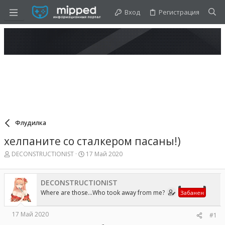
Вход
Регистрация
Флудилка
хелпаните со сталкером пасаны!)
А
Д
DECONSTRUCTIONIST
17 Май 2020
в
а
т
т
о
а
DECONSTRUCTIONIST
р
н
Where are those...Who took away from me?
Забанен
т
а
е
ч
м
а
17 Май 2020
#1
ы
л