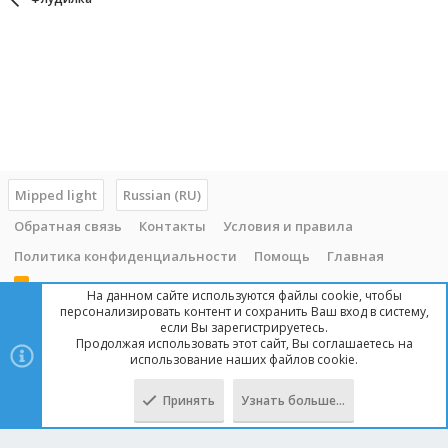
Mipped light
Russian (RU)
Обратная связь
Контакты
Условия и правила
Политика конфиденциальности
Помощь
Главная
R
На данном сайте используются файлы cookie, чтобы
S
персонализировать контент и сохранить Ваш вход в систему,
S
если Вы зарегистрируетесь.
Продолжая использовать этот сайт, Вы соглашаетесь на
Copyright © 2014 - 2025, mipped.com. Все права защищены. При
использование наших файлов cookie.
копировании материала с сайта, обратная ссылка обязательна!
Принять
Узнать больше…