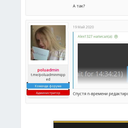
А так?
19 Май 2020
Alex1327 написал(а):
poluadmin
t.me/poluadminmipp
ed
Команда форума
Администратор
Спустя n-времени редактир