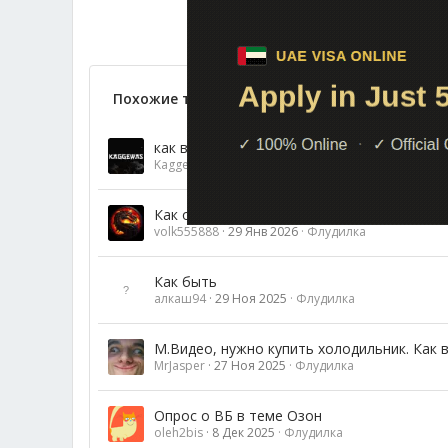
А так?
Похожие темы
как выгоднее вывести доллары с вебмани
Kaggewas
12 Май 2026
Флудилка
Как оплатить ИИ ?
volk555888
29 Янв 2026
Флудилка
Как быть
алкаш94
29 Ноя 2025
Флудилка
М.Видео, нужно купить холодильник. Как 
MrJasper
27 Ноя 2025
Флудилка
Опрос о ВБ в теме Озон
oleh2bis
8 Дек 2025
Флудилка