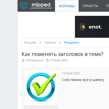
ГАРАНТЫ
П
ФОРУМЫ
Форумы
Таверна
Флудилка
Как поменять заголовок в теме?
А
Д
Оптимально
19 Май 2020
в
а
т
т
о
а
19 Май 2020
р
н
т
а
Собственно всё в шапке)
е
ч
м
а
ы
л
а