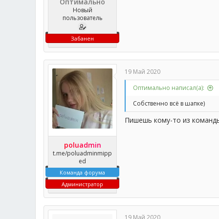
Оптимально
Новый
пользователь
Забанен
19 Май 2020
Оптимально написал(а):
Собственно всё в шапке)
Пишешь кому-то из команд
poluadmin
t.me/poluadminmipp
ed
Команда форума
Администратор
19 Май 2020