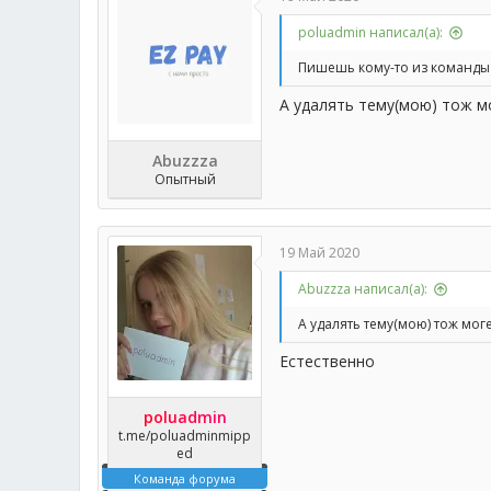
poluadmin написал(а):
Пишешь кому-то из команды
А удалять тему(мою) тож м
Abuzzza
Опытный
19 Май 2020
Abuzzza написал(а):
А удалять тему(мою) тож мог
Естественно
poluadmin
t.me/poluadminmipp
ed
Команда форума