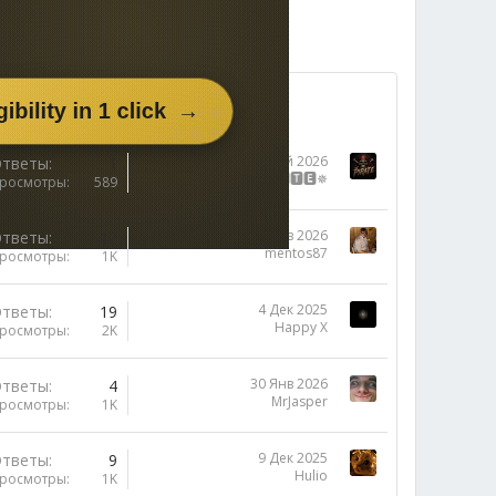
12 Май 2026
тветы
1
✵🅿🅸🆁🅰🆃🅴✵
росмотры
589
30 Янв 2026
тветы
12
mentos87
росмотры
1K
4 Дек 2025
тветы
19
Happy X
росмотры
2K
30 Янв 2026
тветы
4
MrJasper
росмотры
1K
9 Дек 2025
тветы
9
Hulio
росмотры
1K