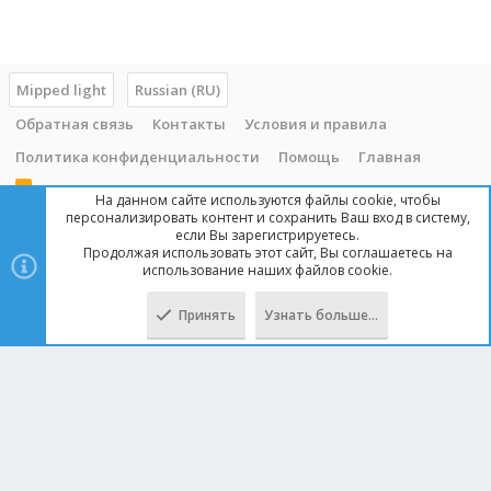
Mipped light
Russian (RU)
Обратная связь
Контакты
Условия и правила
Политика конфиденциальности
Помощь
Главная
R
На данном сайте используются файлы cookie, чтобы
S
персонализировать контент и сохранить Ваш вход в систему,
S
если Вы зарегистрируетесь.
Продолжая использовать этот сайт, Вы соглашаетесь на
Copyright © 2014 - 2025, mipped.com. Все права защищены. При
использование наших файлов cookie.
копировании материала с сайта, обратная ссылка обязательна!
Принять
Узнать больше…
Сверху
Снизу