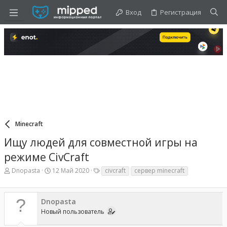
Вход
Регистрация
Minecraft
Ищу людей для совместной игры на
режиме CivCraft
А
Д
Т
Dnopasta
12 Май 2020
civcraft
сервер minecraft
в
а
е
т
т
г
о
а
и
Dnopasta
р
н
т
а
Новый пользователь
е
ч
м
а