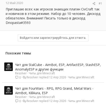
12 Май 2020
#1
ы
л
а
Приглашаю всех: как игроков знающих плагин CivCraft так
и новичков в этом режиме. Набор до 10 человек. Дискорд
обязателен. Внимание! Писать только в дискорд
Dnopasta#3593
Войдите или зарегистрируйтесь для ответа.
Похожие темы
Чит для StalCube - AimBot, ESP, ArtifactESP, StashESP,
AnomalyESP и другие функции
Resolver
Читы для Minecraft
Resolver
12 Апр 2026
Читы для Minecraft
0
Чит для FourWars - RPG, RPG Grand, Metal Wars -
AimBot, KillAura, ESP
Resolver
Читы для Minecraft
Resolver
12 Апр 2026
Читы для Minecraft
0