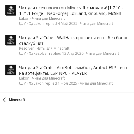
Чит для всех проектов Minecraft с модами! [1.7.10 -
1.21.1 Forge - NeoForge] LoliLand, GribLand, McSkill
Lakon
Читы для Minecraft
Lakon
4 Май 2025
Читы для Minecraft
0
Чит для StalCube - WallHack просветы есп - без банов
сталкуб чит
Resolver
Читы для Minecraft
Resolver
12 Апр 2026
Читы для Minecraft
0
Чит для StalCraft - AimBot - аимбот, Artifact ESP - есп
на артефакты, ESP NPC - PLAYER
Lakon
Читы для Minecraft
Lakon
1 Ноя 2025
Читы для Minecraft
0
Minecraft