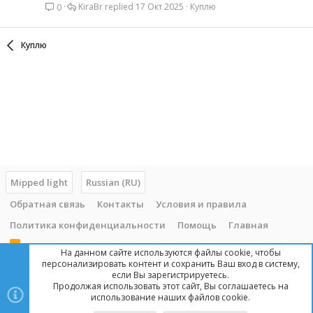
KiraBr
17 Окт 2025
Куплю
0
Куплю
Mipped light
Russian (RU)
Обратная связь
Контакты
Условия и правила
Политика конфиденциальности
Помощь
Главная
R
На данном сайте используются файлы cookie, чтобы
S
персонализировать контент и сохранить Ваш вход в систему,
S
если Вы зарегистрируетесь.
Продолжая использовать этот сайт, Вы соглашаетесь на
Copyright © 2014 - 2025, mipped.com. Все права защищены. При
использование наших файлов cookie.
копировании материала с сайта, обратная ссылка обязательна!