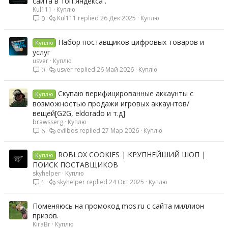
сайта в топ Яндекса .
Kul111
Куплю
Kul111
26 Дек 2025
Куплю
0
Набор поставщиков цифровых товаров и
Куплю
услуг
usver
Куплю
usver
26 Май 2026
Куплю
0
Скупаю верифицированные аккаунты с
Куплю
возможностью продажи игровых аккаунтов/
вещей[G2G, eldorado и т.д]
brawsserg
Куплю
evilbos
27 Мар 2026
Куплю
6
ROBLOX COOKIES | КРУПНЕЙШИЙ ШОП |
Куплю
ПОИСК ПОСТАВЩИКОВ
skyhelper
Куплю
skyhelper
24 Окт 2025
Куплю
1
Поменяюсь на промокод mos.ru с сайта миллион
призов.
KiraBr
Куплю