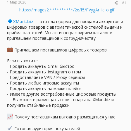
1 Мар 2026
#1
ы
л
а
https://images2.**********/2e/f5/PVygArHc_o.gif
XMart.biz
— это платформа для продажи аккаунтов и
цифровых товаров с автоматической системой выдачи и
приёма платежей. Мы активно расширяем каталог и
приглашаем поставщиков к сотрудничеству!
Приглашаем поставщиков цифровых товаров
Если вы хотите:
- Продать аккаунты Gmail быстро
- Продать аккаунты Instagram оптом
- Предоставляете VPN / Proxy-сервисы
- Продать любые игровые аккаунты
- Продать аккаунты на маркетплейсе
- Имеете другие востребованные цифровые продукты
— Вы можете размещать свои товары на XMart.biz и
получать стабильные продажи.
Почему поставщикам выгодно размещаться у нас
Готовая аудитория покупателей