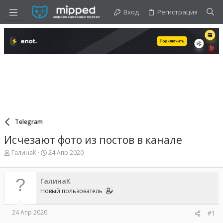
Вход
Регистрация
Telegram
Исчезают фото из постов в канале
А
Д
ГалинаК
24 Апр 2020
в
а
т
т
о
а
ГалинаК
р
н
Новый пользователь
т
а
е
ч
м
а
24 Апр 2020
#1
ы
л