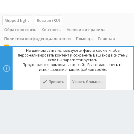
Mipped light
Russian (RU)
Обратная связь
Контакты
Условия и правила
Политика конфиденциальности
Помощь
Главная
R
На данном сайте используются файлы cookie, чтобы
S
персонализировать контент и сохранить Ваш вход в систему,
S
если Вы зарегистрируетесь.
Продолжая использовать этот сайт, Вы соглашаетесь на
Copyright © 2014 - 2025, mipped.com. Все права защищены. При
использование наших файлов cookie.
копировании материала с сайта, обратная ссылка обязательна!
Принять
Узнать больше…
Сверху
Снизу