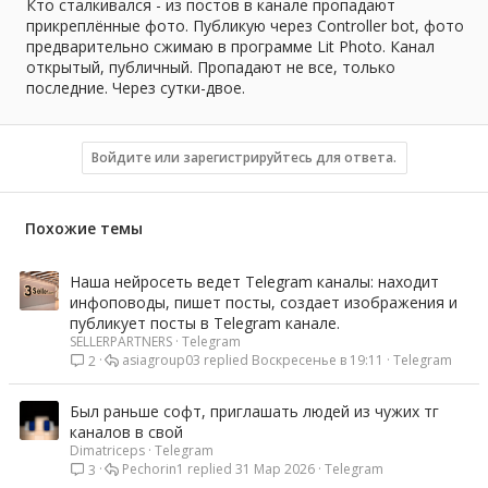
а
Кто сталкивался - из постов в канале пропадают
прикреплённые фото. Публикую через Controller bot, фото
предварительно сжимаю в программе Lit Photo. Канал
открытый, публичный. Пропадают не все, только
последние. Через сутки-двое.
Войдите или зарегистрируйтесь для ответа.
Похожие темы
Наша нейросеть ведет Telegram каналы: находит
инфоповоды, пишет посты, создает изображения и
публикует посты в Telegram канале.
SELLERPARTNERS
Telegram
asiagroup03
Воскресенье в 19:11
Telegram
2
Был раньше софт, приглашать людей из чужих тг
каналов в свой
Dimatriceps
Telegram
Pechorin1
31 Мар 2026
Telegram
3