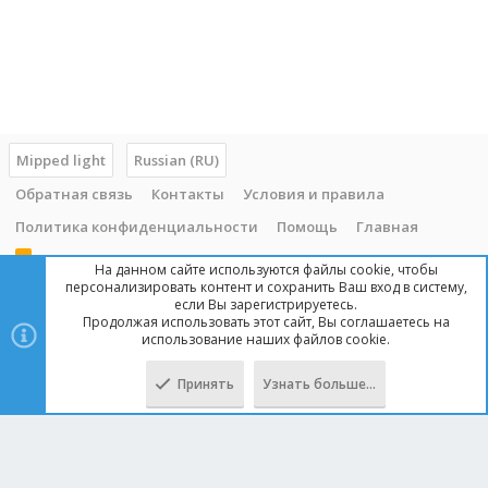
Mipped light
Russian (RU)
Обратная связь
Контакты
Условия и правила
Политика конфиденциальности
Помощь
Главная
R
На данном сайте используются файлы cookie, чтобы
S
персонализировать контент и сохранить Ваш вход в систему,
S
если Вы зарегистрируетесь.
Продолжая использовать этот сайт, Вы соглашаетесь на
Copyright © 2014 - 2025, mipped.com. Все права защищены. При
использование наших файлов cookie.
копировании материала с сайта, обратная ссылка обязательна!
Принять
Узнать больше…
Сверху
Снизу