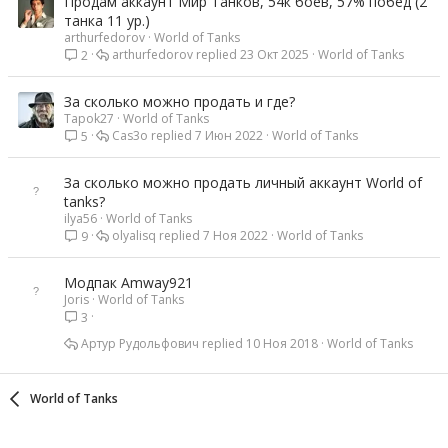
Продам аккаунт Мир Танков, 54к боев, 57% побед (2
танка 11 ур.)
arthurfedorov
World of Tanks
arthurfedorov
23 Окт 2025
World of Tanks
2
За сколько можно продать и где?
Tapok27
World of Tanks
Cas3o
7 Июн 2022
World of Tanks
5
За сколько можно продать личный аккаунт World of
tanks?
ilya56
World of Tanks
olyalisq
7 Ноя 2022
World of Tanks
9
Модпак Amway921
Joris
World of Tanks
3
Артур Рудольфович
10 Ноя 2018
World of Tanks
World of Tanks