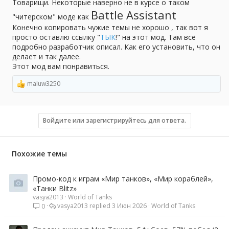
а
Товарищи. Некоторые наверно не в курсе о таком
Battle Assistant
"читерском" моде как
Конечно копировать чужие темы не хорошо , так вот я
просто оставлю ссылку "
ТЫК
!" на этот мод. Там всё
подробно разработчик описал. Как его установить, что он
делает и так далее.
Этот мод вам понравиться.
maluw3250
Р
е
а
к
ц
Войдите или зарегистрируйтесь для ответа.
и
и
:
Похожие темы
Промо-код к играм «Мир танков», «Мир кораблей»,
«Танки Blitz»
vasya2013
World of Tanks
vasya2013
3 Июн 2026
World of Tanks
0