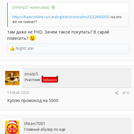
Dmitriy27 написал(а):
https://haieronline.ru/catalog/electronics/tvs/LE32K6000S/
на это
же не скинет?
там даже не FHD. Зачем такое покупать? В сарай
повесить?
NightCater
Р
е
а
к
ц
snaip5
и
и
Участник
Забанен
:
14 Май 2020
#10
Куплю промокод на 5000
Иван7081
Главный абузер по еде