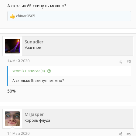
А сколько% скинуть можно?
chinar0505
Р
е
а
к
ц
Sunadler
и
и
Участник
:
14 Май 2020
#8
xromik написал(а):
А сколько% скинуть можно?
50%
MrJasper
Король флуда
14 Май 2020
#9