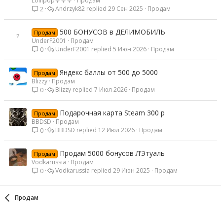
Lollipop🍭🍭🍭
Продам
Andrzyk82
29 Сен 2025
Продам
2
500 БОНУСОВ в ДЕЛИМОБИЛЬ
Продам
UnderF2001
Продам
UnderF2001
5 Июн 2026
Продам
0
Яндекс баллы от 500 до 5000
Продам
Blizzy
Продам
Blizzy
7 Июл 2026
Продам
0
Подарочная карта Steam 300 р
Продам
BBDSD
Продам
BBDSD
12 Июл 2026
Продам
0
Продам 5000 бонусов Л’Этуаль
Продам
Vodkarussia
Продам
Vodkarussia
29 Июн 2025
Продам
0
Продам