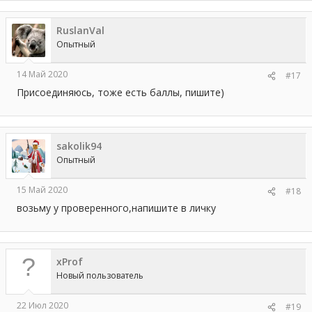
RuslanVal
Опытный
14 Май 2020
#17
Присоединяюсь, тоже есть баллы, пишите)
sakolik94
Опытный
15 Май 2020
#18
возьму у проверенного,напишите в личку
xProf
Новый пользователь
22 Июл 2020
#19