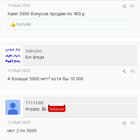
а
13 Май 2020
#1
Haier 5000 бонусов продам по 400 р
homokir
Р
е
а
к
ц
Sabrjon
и
и
Бог флуда
:
13 Май 2020
#2
А больше 5000 нет? хотя бы 10 000
11111dd
Флудер
Забанен
13 Май 2020
#3
нет 2 по 5000