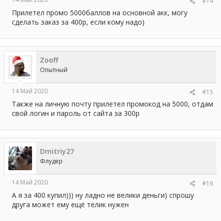
#14
Прилетел промо 5000баллов на основной акк, могу
сделать заказ за 400р, если кому надо)
Zooff
Опытный
14 Май 2020
#15
Также на личную почту прилетел промокод на 5000, отдам
свой логин и пароль от сайта за 300р
Dmitriy27
Флудер
14 Май 2020
#16
А я за 400 купил))) ну ладно не велики деньги) спрошу
друга может ему ещё телик нужен