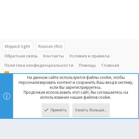
Mipped light
Russian (RU)
Обратная связь
Контакты
Условия и правила
Политика конфиденциальности
Помощь
Главная
R
На данном сайте используются файлы cookie, чтобы
S
персонализировать контент и сохранить Ваш вход в систему,
S
если Вы зарегистрируетесь.
Продолжая использовать этот сайт, Вы соглашаетесь на
Copyright © 2014 - 2025, mipped.com. Все права защищены. При
использование наших файлов cookie.
копировании материала с сайта, обратная ссылка обязательна!
Принять
Узнать больше…
Сверху
Снизу