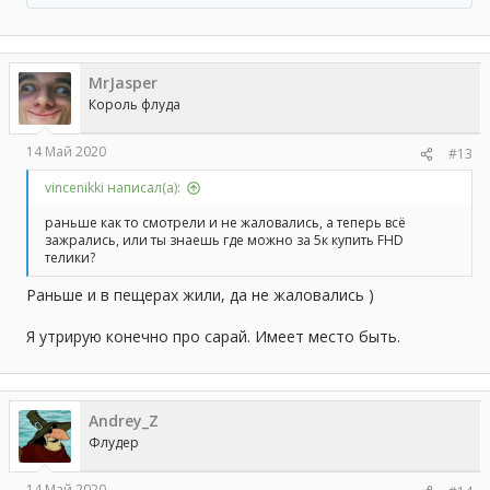
е
а
к
ц
MrJasper
и
и
Король флуда
:
14 Май 2020
#13
vincenikki написал(а):
раньше как то смотрели и не жаловались, а теперь всё
зажрались, или ты знаешь где можно за 5к купить FHD
телики?
Раньше и в пещерах жили, да не жаловались )
Я утрирую конечно про сарай. Имеет место быть.
Andrey_Z
Флудер
14 Май 2020