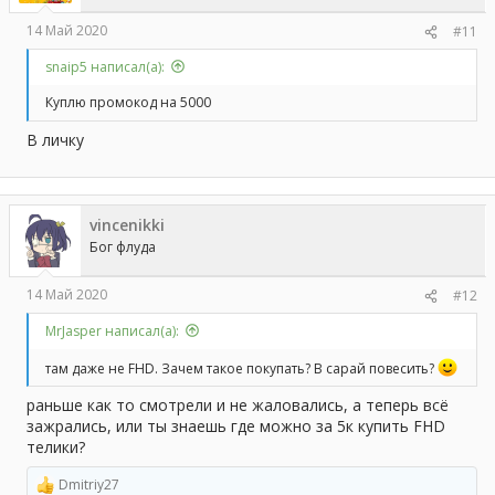
14 Май 2020
#11
snaip5 написал(а):
Куплю промокод на 5000
В личку
vincenikki
Бог флуда
14 Май 2020
#12
MrJasper написал(а):
там даже не FHD. Зачем такое покупать? В сарай повесить?
раньше как то смотрели и не жаловались, а теперь всё
зажрались, или ты знаешь где можно за 5к купить FHD
телики?
Dmitriy27
Р