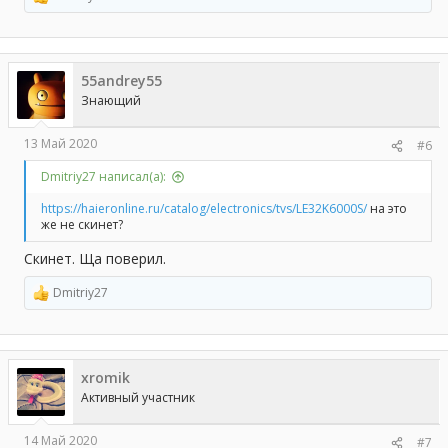
Р
е
а
к
ц
55andrey55
и
и
Знающий
:
13 Май 2020
#6
Dmitriy27 написал(а):
https://haieronline.ru/catalog/electronics/tvs/LE32K6000S/
на это
же не скинет?
Скинет. Ща поверил.
Dmitriy27
Р
е
а
к
ц
xromik
и
и
Активный участник
:
14 Май 2020
#7