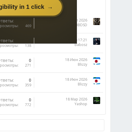
12 Июл 2026
тветы
0
BBDSD
росмотры
469
Вторник в 17:21
тветы
1
Babosz
росмотры
138
18 Июн 2026
тветы
0
Blizzy
росмотры
271
18 Июн 2026
тветы
0
Blizzy
росмотры
359
18 Мар 2026
тветы
0
Yashop
росмотры
772