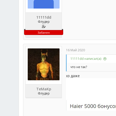
11111dd
Флудер
Забанен
16 Май 2020
11111dd написал(а):
что не так?
хз даже
TeMaKp
Флудер