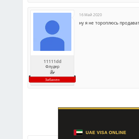
16 Май 2020
ну я не тороплюсь продават
11111dd
Флудер
Забанен