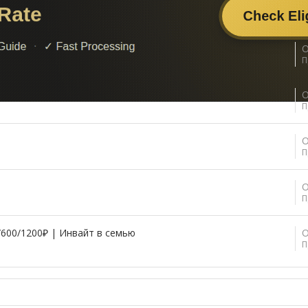
О
П
О
П
О
П
О
П
/600/1200₽ | Инвайт в семью
О
П