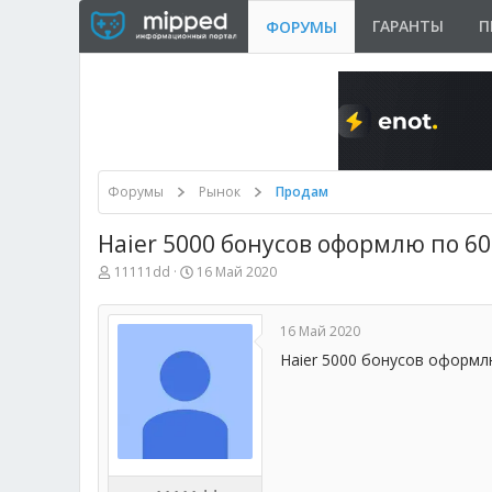
ГАРАНТЫ
П
ФОРУМЫ
Форумы
Рынок
Продам
Haier 5000 бонусов оформлю по 6
А
Д
11111dd
16 Май 2020
в
а
т
т
о
а
16 Май 2020
р
н
т
а
Haier 5000 бонусов оформл
е
ч
м
а
ы
л
а