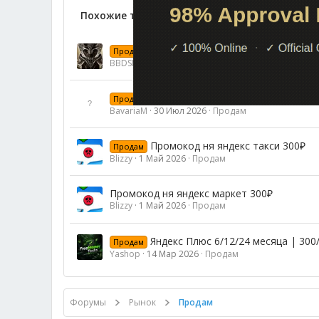
Похожие темы
Подарочная карта Steam 300 р
Продам
BBDSD
25 Июн 2026
Продам
Google Cloud 300$
Продам
BavariaM
30 Июл 2026
Продам
Промокод ня яндекс такси 300₽
Продам
Blizzy
1 Май 2026
Продам
Промокод ня яндекс маркет 300₽
Blizzy
1 Май 2026
Продам
Яндекс Плюс 6/12/24 месяца | 300
Продам
Yashop
14 Мар 2026
Продам
Форумы
Рынок
Продам