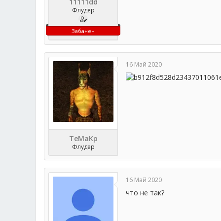
11111dd
Флудер
Забанен
16 Май 2020
TeMaKp
Флудер
16 Май 2020
что не так?