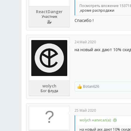
Посмотреть вложение 15371
,кроме распродажи
ReactDanger
Участник
Спасибо !
24 Май 2020
на новый акк дают 10% ски
wolych
Botan626
Р
Бог флуда
е
а
к
ц
25 Май 2020
и
и
wolych написал(а):
:
на новый акк дают 10% скидк