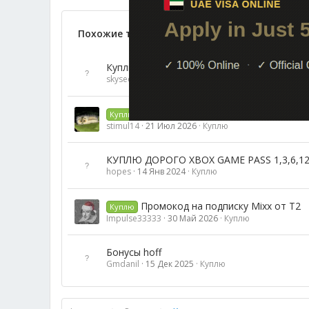
Похожие темы
Куплю 25к баллов МВИДЕО / М.видео / M-v
skyseeyou
7 Авг 2024
Куплю
HDRezka Premium
Куплю
stimul14
21 Июл 2026
Куплю
КУПЛЮ ДОРОГО XBOX GAME PASS 1,3,6,12 
hopes
14 Янв 2024
Куплю
Промокод на подписку Mixx от Т2
Куплю
Impulse33333
30 Май 2026
Куплю
Бонусы hoff
Gmdanil
15 Дек 2025
Куплю