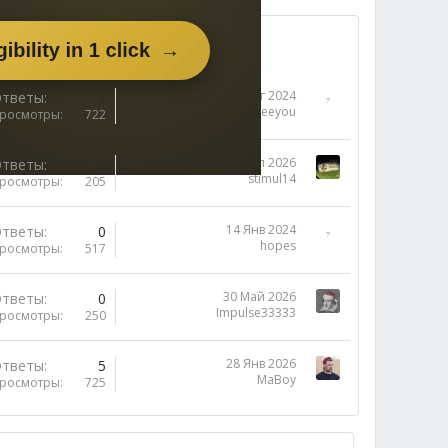
7 Авг 2024
тветы
0
skyseeyou
росмотры
722
21 Июл 2026
тветы
0
stimul14
росмотры
205
14 Янв 2024
тветы
0
hopes
росмотры
517
30 Май 2026
тветы
0
Impulse33333
росмотры
250
28 Янв 2026
тветы
5
MaBoy
росмотры
725