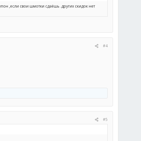
упон ,если свои шмотки сдаёшь .других скидок нет
#4
#5