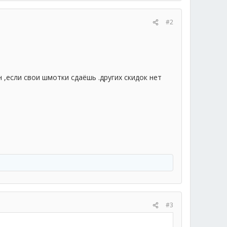
#2
 ,если свои шмотки сдаёшь .других скидок нет
#3