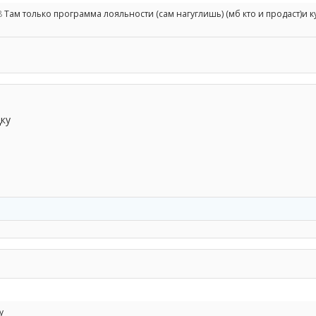
8
Там только программа лояльности (сам нагуглишь) (мб кто и продаст)и к
дку
у