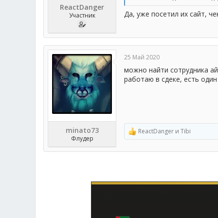
ReactDanger
Да, уже посетил их сайт, че
Участник
25 Май 2020
можно найти сотрудника ай
работаю в сдеке, есть один
minato73
ReactDanger
и
Tibi
Р
Флудер
е
а
к
ц
и
и
: