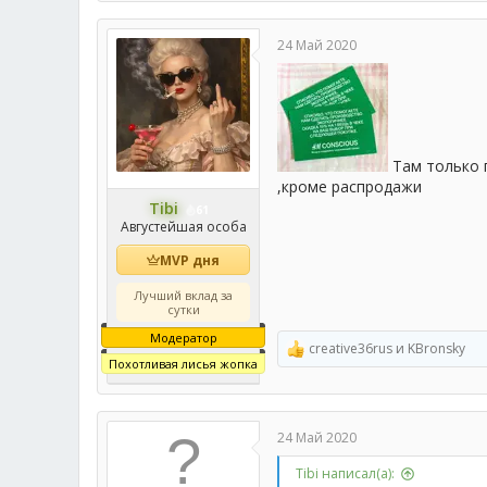
24 Май 2020
Там только п
,кроме распродажи
Tibi
61
Августейшая особа
MVP дня
Лучший вклад за
сутки
Модератор
creative36rus
и
KBronsky
Р
Похотливая лисья жопка
е
а
к
ц
24 Май 2020
и
и
Tibi написал(а):
: