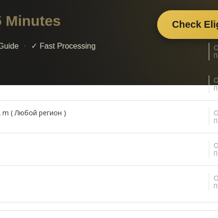
ideo /
О
П
О
П
m ( Любой регион )
О
П
О
П
О
П