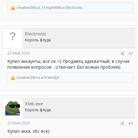
creative36rus
,
S1mple666
и
Electronic
Р
е
а
к
ц
Electronic
и
и
Король флуда
:
23 Май 2020
#2
Купил аккаунты, всё ок =) Продавец адекватный, в случае
появления вопросов - отвечает без всяких проблем)
creative36rus
и
FriendyS
Р
е
а
к
ц
Xleb.exe
и
и
Король флуда
:
23 Май 2020
#3
Купил акки, збс все)