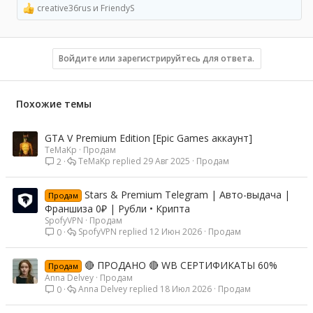
creative36rus
и
FriendyS
Р
е
а
к
ц
Войдите или зарегистрируйтесь для ответа.
и
и
:
Похожие темы
GTA V Premium Edition [Epic Games аккаунт]
TeMaKp
Продам
TeMaKp
29 Авг 2025
Продам
2
Stars & Premium Telegram | Авто-выдача |
Продам
Франшиза 0₽ | Рубли • Крипта
SpofyVPN
Продам
SpofyVPN
12 Июн 2026
Продам
0
🔴 ПРОДАНО 🔴 WB СЕРТИФИКАТЫ 60%
Продам
Anna Delvey
Продам
Anna Delvey
18 Июл 2026
Продам
0