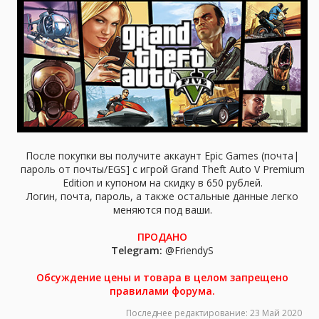
а
После покупки вы получите аккаунт Epic Games (почта|
пароль от почты/EGS] с игрой Grand Theft Auto V Premium
Edition и купоном на скидку в 650 рублей.
Логин, почта, пароль, а также остальные данные легко
меняются под ваши.
ПРОДАНО
Telegram:
@FriendyS
Обсуждение цены и товара в целом запрещено
правилами форума.
Последнее редактирование:
23 Май 2020