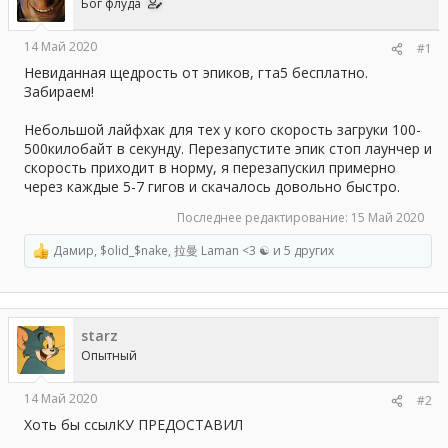
Бог флуда
ы
л
а
14 Май 2020
#1
Невиданная щедрость от эпиков, гта5 бесплатно.
Забираем!
Небольшой лайфхак для тех у кого скорость загруки 100-
500килобайт в секунду. Перезапустите эпик стоп лаунчер и
скорость приходит в норму, я перезапускил примерно
через каждые 5-7 гигов и скачалось довольно быстро.
Последнее редактирование:
15 Май 2020
Дамир
,
$olid_$nake
,
拉曼 Laman <3 ☯
и 5 других
Р
е
а
к
ц
starz
и
и
Опытный
:
14 Май 2020
#2
Хоть бы ссылКУ ПРЕДОСТАВИЛ