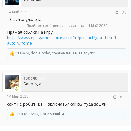
14 Май 2020
#9
--Ссылка удалена--
---------Двойное сообщение соединено:
14 Май 2020
---------
Прямая ссылка на игру
https://www.epicgames.com/store/ru/product/grand-theft-
auto-v/home
Vasily79
,
doc_aibolyt
,
creative36rus
и 11 других
Р
е
а
к
ц
r3dc4t
и
67
и
Бог флуда
:
14 Май 2020
#10
сайт не робит, ВПН включать? как вы туда зашли?
creative36rus
,
Tibi
и
stimul14
Р
е
а
к