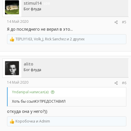
stimul14
30
Бог флуда
14 Май 2020
#5
Я до последнего не верил в это...
TEPLIY163
,
Volk_J
,
Rick Sanchez
и 2 других
Р
е
а
к
ц
alito
и
и
Бог флуда
:
14 Май 2020
#6
Yndanipal написал(а):
Хоть бы ссылКУ ПРЕДОСТАВИЛ
откуда она у него?))
Коробочка
и
Adnim
Р
е