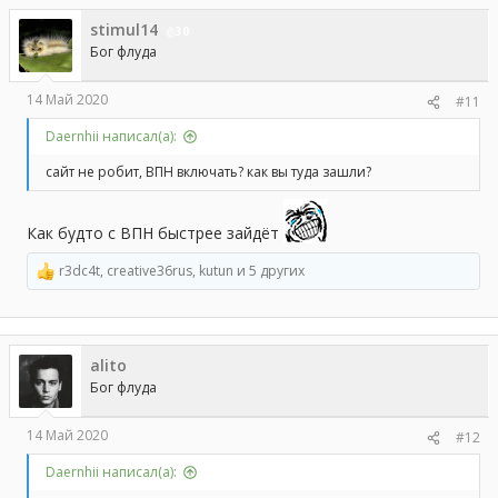
ц
stimul14
и
30
и
Бог флуда
:
14 Май 2020
#11
Daernhii написал(а):
сайт не робит, ВПН включать? как вы туда зашли?
Как будто с ВПН быстрее зайдёт
r3dc4t
,
creative36rus
,
kutun
и 5 других
Р
е
а
к
ц
alito
и
и
Бог флуда
:
14 Май 2020
#12
Daernhii написал(а):