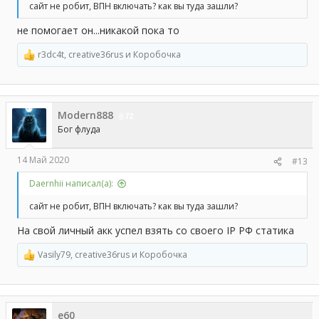
сайт не робит, ВПН включать? как вы туда зашли?
не помогает он...никакой пока то
r3dc4t
,
creative36rus
и
Коробочка
Р
е
а
к
ц
Modern888
и
72
и
Бог флуда
:
14 Май 2020
#13
Daernhii написал(а):
сайт не робит, ВПН включать? как вы туда зашли?
На свой личный акк успел взять со своего IP РФ статика
Vasily79
,
creative36rus
и
Коробочка
Р
е
а
к
ц
e60
и