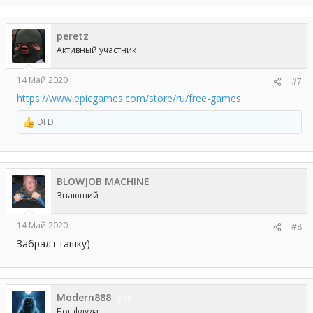
а
к
ц
peretz
и
и
Активный участник
:
14 Май 2020
#7
https://www.epicgames.com/store/ru/free-games
DFD
Р
е
а
к
ц
BLOWJOB MACHINE
и
и
Знающий
:
14 Май 2020
#8
Забрал гташку)
Modern888
72
Бог флуда