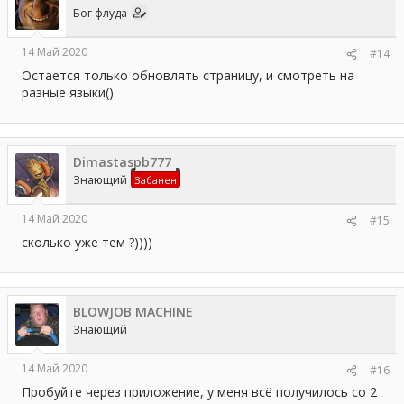
и
Бог флуда
:
14 Май 2020
#14
Остается только обновлять страницу, и смотреть на
разные языки()
Dimastaspb777
Знающий
Забанен
14 Май 2020
#15
сколько уже тем ?))))
BLOWJOB MACHINE
Знающий
14 Май 2020
#16
Пробуйте через приложение, у меня всё получилось со 2