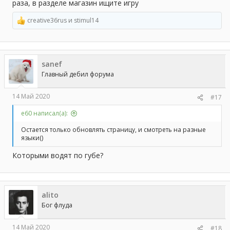
раза, в разделе магазин ищите игру
creative36rus
и
stimul14
Р
е
а
к
ц
sanef
и
и
Главный дебил форума
:
14 Май 2020
#17
e60 написал(а):
Остается только обновлять страницу, и смотреть на разные
языки()
Которыми водят по губе?
alito
Бог флуда
14 Май 2020
#18