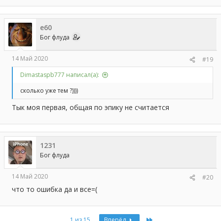
а
к
ц
e60
и
и
Бог флуда
:
14 Май 2020
#19
Dimastaspb777 написал(а):
сколько уже тем ?))))
Тык моя первая, общая по эпику не считается
1231
Бог флуда
14 Май 2020
#20
что то ошибка да и все=(
Last
1 из 15
Вперёд