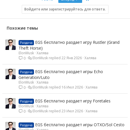
Войдите или зарегистрируйтесь для ответа.
Похожие темы
EGS бесплатно раздает игру Rustler (Grand
Раздача
Theft Horse)
ElonMusk
Халява
ElonMusk
22 Янв 2026
Халява
0
EGS бесплатно раздает игры Echo
Раздача
Generation/Luto
ElonMusk
Халява
ElonMusk
16 Июл 2026
Халява
0
EGS бесплатно раздает игру Foretales
Раздача
ElonMusk
Халява
ElonMusk
23 Июл 2026
Халява
0
EGS бесплатно раздает игры OTXO/Sol Cesto
Раздача
ElonMusk
Халява